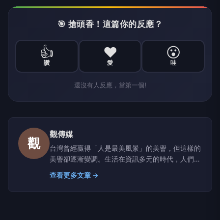
🎯 搶頭香！這篇你的反應？
👍
❤️
😮
讚
愛
哇
還沒有人反應，當第一個!
觀傳媒
觀
台灣曾經贏得「人是最美風景」的美譽，但這樣的
美譽卻逐漸變調。生活在資訊多元的時代，人們經
常面臨真假莫辨、是非難分的窘境，因此，獲取正
查看更多文章 →
確訊息，藉以判斷萬事萬物，已是現代人的基本需
求。 媒體的重要功能之一就是「守望」，「觀傳
媒」立足台灣、反映地方真實樣態，透過觀察社會
百態、聆聽不同聲音、匯集各方意見、凝聚正向能