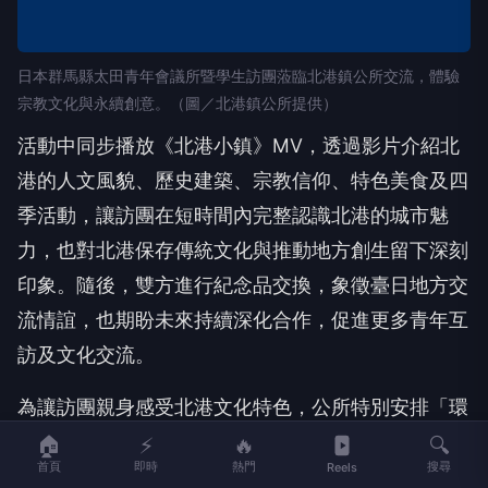
日本群馬縣太田青年會議所暨學生訪團蒞臨北港鎮公所交流，體驗
宗教文化與永續創意。（圖／北港鎮公所提供）
活動中同步播放《北港小鎮》MV，透過影片介紹北
港的人文風貌、歷史建築、宗教信仰、特色美食及四
季活動，讓訪團在短時間內完整認識北港的城市魅
力，也對北港保存傳統文化與推動地方創生留下深刻
印象。隨後，雙方進行紀念品交換，象徵臺日地方交
流情誼，也期盼未來持續深化合作，促進更多青年互
訪及文化交流。
為讓訪團親身感受北港文化特色，公所特別安排「環
保帆布袋網版印刷DIY」體驗活動，將北港朝天宮、
🏠
⚡
🔥
🔍
首頁
即時
熱門
搜尋
Reels
武德宮、石雕媽祖等代表性12個景點設計成網版圖