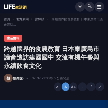
LIFE
🔍
☰
☀️
生活網
首頁
›
地方新聞
›
雲林縣
›
跨越國界的食農教育 日本東廣島市議
會造訪...
生活情報
跨越國界的食農教育 日本東廣島市
議會造訪建國國中 交流有機午餐與
永續飲食文化
觀
觀傳媒
2026-07-07 21:03
📖 5 分鐘閱讀
A+
L
f
🔗
A
A−