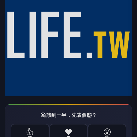
🤔 讀到一半，先表個態？
👍
❤️
😮