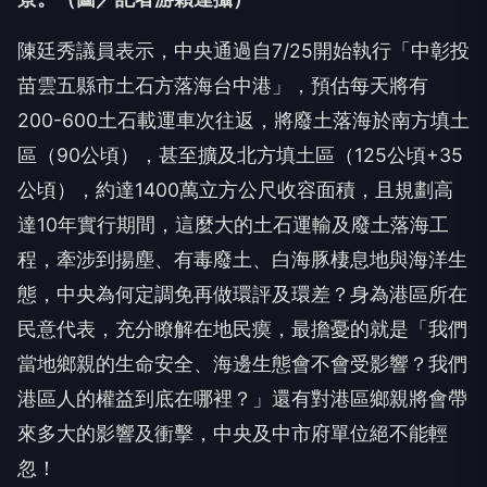
陳廷秀議員表示，中央通過自7/25開始執行「中彰投
苗雲五縣市土石方落海台中港」，預估每天將有
200-600土石載運車次往返，將廢土落海於南方填土
區（90公頃），甚至擴及北方填土區（125公頃+35
公頃），約達1400萬立方公尺收容面積，且規劃高
達10年實行期間，這麼大的土石運輸及廢土落海工
程，牽涉到揚塵、有毒廢土、白海豚棲息地與海洋生
態，中央為何定調免再做環評及環差？身為港區所在
民意代表，充分瞭解在地民瘼，最擔憂的就是「我們
當地鄉親的生命安全、海邊生態會不會受影響？我們
港區人的權益到底在哪裡？」還有對港區鄉親將會帶
來多大的影響及衝擊，中央及中市府單位絕不能輕
忽！