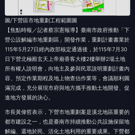
圖/下營區市地重劃工程範圍圖
【焦點時報／記者蔡宗憲報導】臺南市政府推動「下
營公設解編市地重劃區」開發作業，重劃計畫書業於
115年5月27日經內政部核定通過後，於115年7月30
日下營北極殿玄天上帝廟香客大樓2樓舉辦2場土地
所有權人說明會，向地主及參與民眾說明重劃計畫內
容、預定作業期程及地上物查估作業等，會議順利圓
滿完成，充分展現市府與地方攜手推動土地開發、促
進地方發展的決心。
市長黃偉哲表示，下營市地重劃案是溪北地區重要的
都市建設之一，也是臺南市持續推動公共設施保留地
解編、還地於民、活化土地利用的重要成果。下營都