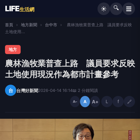
LIFE
🔍
☰
☀️
生活網
首頁
›
地方新聞
›
台中市
›
農林漁牧業普查上路 議員要求反映
土地使用...
地方
農林漁牧業普查上路 議員要求反映
土地使用現況作為都市計畫參考
台
台灣好新聞
2026-04-14 16:14
📖 2 分鐘閱讀
A+
L
f
🔗
A
A−