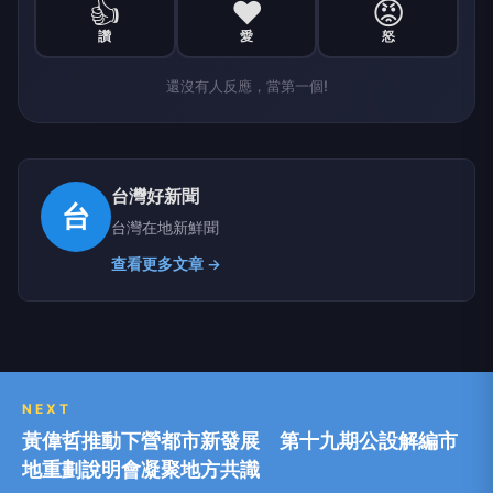
👍
❤️
😡
讚
愛
怒
還沒有人反應，當第一個!
台灣好新聞
台
台灣在地新鮮聞
查看更多文章 →
NEXT
黃偉哲推動下營都市新發展 第十九期公設解編市
地重劃說明會凝聚地方共識