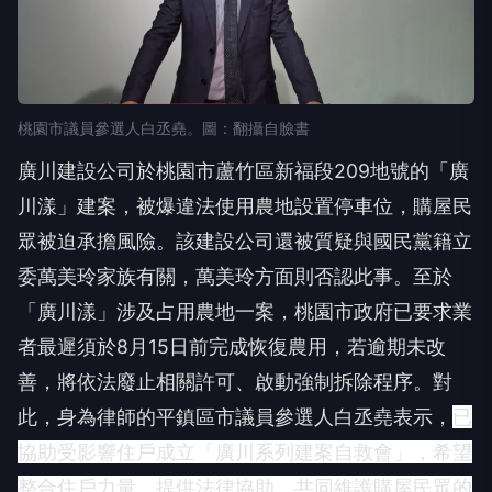
桃園市議員參選人白丞堯。圖：翻攝自臉書
廣川建設公司於桃園市蘆竹區新福段209地號的「廣
川漾」建案，被爆違法使用農地設置停車位，購屋民
眾被迫承擔風險。該建設公司還被質疑與國民黨籍立
委萬美玲家族有關，萬美玲方面則否認此事。至於
「廣川漾」涉及占用農地一案，桃園市政府已要求業
者最遲須於8月15日前完成恢復農用，若逾期未改
善，將依法廢止相關許可、啟動強制拆除程序。對
此，身為律師的平鎮區市議員參選人白丞堯表示，
已
協助受影響住戶成立「廣川系列建案自救會」，希望
整合住戶力量，提供法律協助，共同維護購屋民眾的