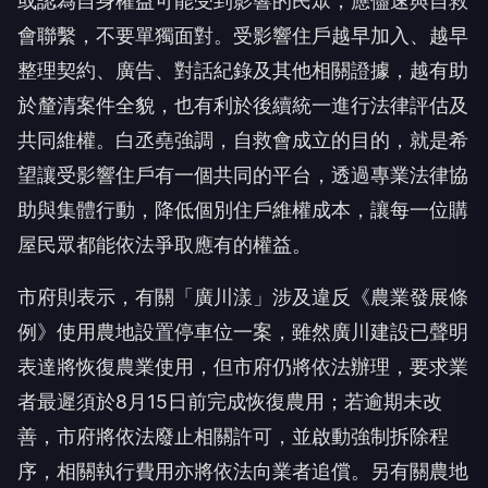
或認為自身權益可能受到影響的民眾，應儘速與自救
會聯繫，不要單獨面對。受影響住戶越早加入、越早
整理契約、廣告、對話紀錄及其他相關證據，越有助
於釐清案件全貌，也有利於後續統一進行法律評估及
共同維權。白丞堯強調，自救會成立的目的，就是希
望讓受影響住戶有一個共同的平台，透過專業法律協
助與集體行動，降低個別住戶維權成本，讓每一位購
屋民眾都能依法爭取應有的權益。
市府則表示，有關「廣川漾」涉及違反《農業發展條
例》使用農地設置停車位一案，雖然廣川建設已聲明
表達將恢復農業使用，但市府仍將依法辦理，要求業
者最遲須於8月15日前完成恢復農用；若逾期未改
善，市府將依法廢止相關許可，並啟動強制拆除程
序，相關執行費用亦將依法向業者追償。另有關農地