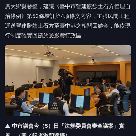
廣大鄉親發聲，建議《臺中市營建賸餘土石方管理自
治條例》第52條增訂第4項條文內容，主張民間工程
運送營建賸餘土石方至臺中港之相關回饋金，能依現
行制度確實回饋於受影響行政區！
▲
中市議會今（5
）日「法規委員會審查議案」實
景。（圖／記者游穎達攝）