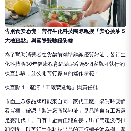
告別食安恐慌！苦行生化科技團隊親授「安心挑油 5
大檢查點」與國際雙驗證防線
為了幫助消費者在貨架前精準辨識優質好油，苦行生
化科技將30年健康教育經驗濃縮為5個客觀可執行的
檢查步驟，並公開苦行廠區的運作示範：
檢查點 1：釐清「工廠製造地」與責任鏈
市面上眾多品牌可能來自同一家代工廠。購買時應翻
看背標，確認「製造廠商與地址」是品牌自有工廠還
是委託代工。自有工廠責任鏈直接，出了問題沒有推
卸空間。以苦行生化科技出品的苦行椰子油為例，產