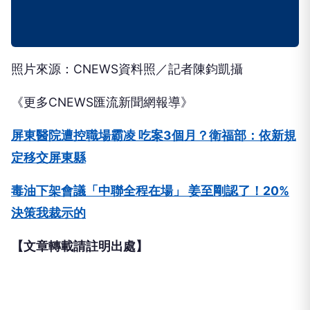
照片來源：CNEWS資料照／記者陳鈞凱攝
《更多CNEWS匯流新聞網報導》
屏東醫院遭控職場霸凌 吃案3個月？衛福部：依新規
定移交屏東縣
毒油下架會議「中聯全程在場」 姜至剛認了！20%
決策我裁示的
【文章轉載請註明出處】