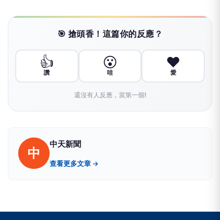
🎯 搶頭香！這篇你的反應？
👍
😮
❤️
讚
哇
愛
還沒有人反應，當第一個!
中天新聞
中
查看更多文章 →