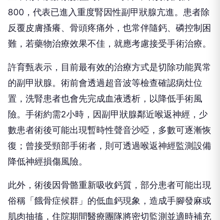
800，代表已進入重度腎因性副甲狀腺亢進。患者除
反覆皮膚搔癢、骨頭疼痛外，也常伴隨鈣、磷控制困
難，若藥物治療效果不佳，就應考慮接受手術治療。
許育甄表示，目前最有效的治療方式是切除功能異常
的副甲狀腺。術前會透過超音波等檢查確認病灶位
置，洗腎患者也會先完成血液透析，以降低手術風
險。手術約需2小時，因副甲狀腺鄰近喉返神經，少
數患者術後可能出現暫時性聲音沙啞，多數可逐漸恢
復；曾接受頸部手術者，則可透過喉返神經監測設備
降低神經損傷風險。
此外，術後因骨骼重新吸收鈣質，部分患者可能出現
俗稱「餓骨症候群」的低血鈣現象，造成手腳發麻或
肌肉抽搐，住院期間醫療團隊將密切監測並適時補充