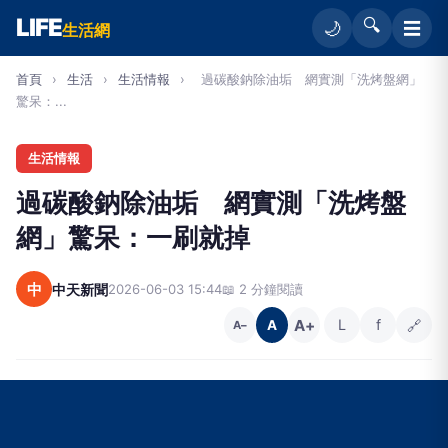
LIFE
🔍
☰
🌙
生活網
首頁
›
生活
›
生活情報
›
過碳酸鈉除油垢 網實測「洗烤盤網」
驚呆：...
生活情報
過碳酸鈉除油垢 網實測「洗烤盤
網」驚呆：一刷就掉
中
中天新聞
2026-06-03 15:44
📖 2 分鐘閱讀
A+
L
f
🔗
A
A−