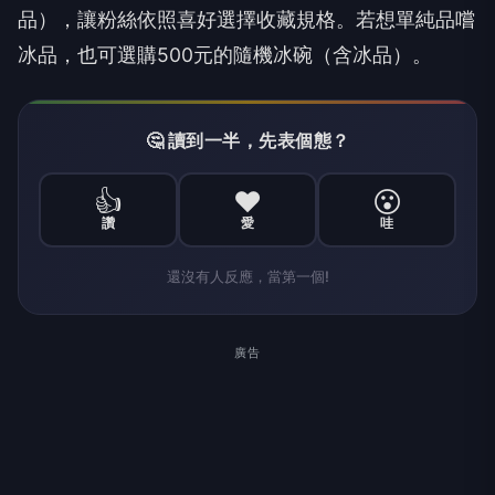
品），讓粉絲依照喜好選擇收藏規格。若想單純品嚐
冰品，也可選購500元的隨機冰碗（含冰品）。
🤔 讀到一半，先表個態？
👍
❤️
😮
讚
愛
哇
還沒有人反應，當第一個!
廣告