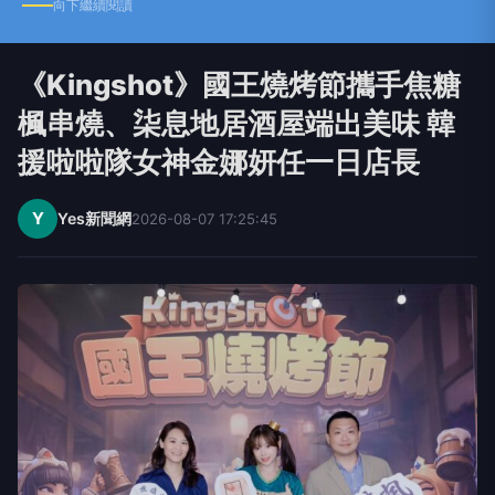
向下繼續閱讀
《Kingshot》國王燒烤節攜手焦糖
楓串燒、柒息地居酒屋端出美味 韓
援啦啦隊女神金娜妍任一日店長
Y
Yes新聞網
2026-08-07 17:25:45