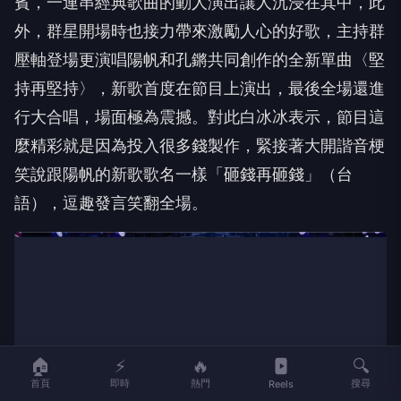
賓，一連串經典歌曲的動人演出讓人沉浸在其中，此
外，群星開場時也接力帶來激勵人心的好歌，主持群
壓軸登場更演唱陽帆和孔鏘共同創作的全新單曲〈堅
持再堅持〉，新歌首度在節目上演出，最後全場還進
行大合唱，場面極為震撼。對此白冰冰表示，節目這
麼精彩就是因為投入很多錢製作，緊接著大開諧音梗
笑說跟陽帆的新歌歌名一樣「砸錢再砸錢」（台
語），逗趣發言笑翻全場。
🏠
⚡
🔥
🔍
首頁
即時
熱門
搜尋
Reels