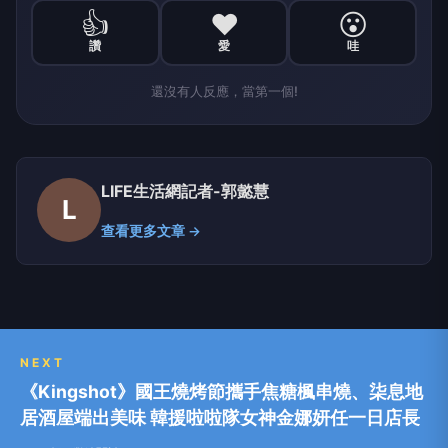
👍
❤️
😮
讚
愛
哇
還沒有人反應，當第一個!
LIFE生活網記者-郭懿慧
L
查看更多文章 →
NEXT
《Kingshot》國王燒烤節攜手焦糖楓串燒、柒息地
居酒屋端出美味 韓援啦啦隊女神金娜妍任一日店長