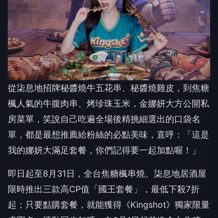
從柒息地招牌秘醬燒牛五花串、秘醬燒雞皮，到焦糖
楓人氣的牛腹肉串、烤珍珠玉米，金娜妍大方公開私
房菜單，笑說自己吃遍全場後精挑細選出的口袋名
單，都是最想推薦給粉絲的必點美味，直呼：「這是
我的娜妍大滿足套餐，你們記得要一起加點喔！」
即日起至8月31日，全台焦糖楓串燒、柒息地居酒屋
限時推出三款高CP值「國王套餐」，最低下殺7折
起；只要點購套餐，就能獲得《Kingshot》獨家限量