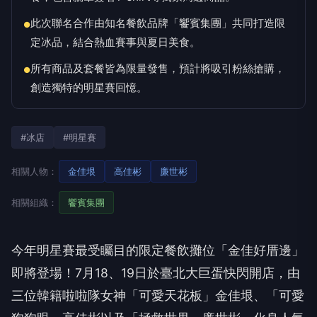
此次聯名合作由知名餐飲品牌「饗賓集團」共同打造限
●
定冰品，結合熱血賽事與夏日美食。
所有商品及套餐皆為限量發售，預計將吸引粉絲搶購，
●
創造獨特的明星賽回憶。
#冰店
#明星賽
相關人物：
金佳垠
高佳彬
廉世彬
相關組織：
饗賓集團
今年明星賽最受矚目的限定餐飲攤位「金佳好厝邊」
即將登場！7月18、19日於臺北大巨蛋快閃開店，由
三位韓籍啦啦隊女神「可愛天花板」金佳垠、「可愛