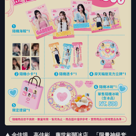
▲ 金佳垠、高佳彬、廉世彬開冰店，「限量神級套