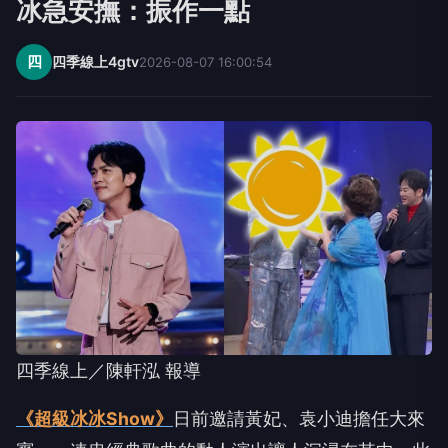
冰急安撫：振作一點
四
四季線上4gtv
2026-08-07 16:00:54
四季線上／陳軒泓 報導
《超級冰冰Show》
日前邀請黃妃、袁小迪擔任大來