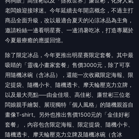
狗狗眼」高佳彬以及「拯救世界」廉世彬，化身人氣
老闆娘迎接球迷。今年延續去年開店概念，不過主打
商品全面升級，改以最適合夏天的沁涼冰品為主角，
邀請粉絲一邊看明星賽、一邊消暑吃冰，打造專屬於
今夏最療癒的應援回憶。
除了限定冰品，今年更推出明星賽限定套餐。其中最
吸睛的「靈魂小畫家套餐」售價3000元，除了可享
用隨機冰碗（含冰品），還能一次收藏限定海報、限
定提袋、隨機小卡、隨機透卡、摩天輪壓克力立牌，
以及最大亮點──由金佳垠、高佳彬、廉世彬三位老
闆娘親手繪製、展現獨特「個人風格」的隨機親簽自
畫像T-shirt。另外也推出售價1500元的「金佳好彬
套餐」，內容包含限定海報、限定提袋、隨機小卡、
隨機透卡、摩天輪壓克力立牌及隨機冰碗（含冰