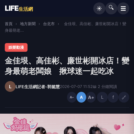
LIFE
🔍
☰
☀️
生活網
首頁
›
地方新聞
›
台北市
›
金佳垠、高佳彬、廉世彬開冰店！變
身最萌老...
娛樂動漫
金佳垠、高佳彬、廉世彬開冰店！變
身最萌老闆娘 揪球迷一起吃冰
L
LIFE生活網記者-郭懿慧
2026-07-07 11:52
📖 2 分鐘閱讀
A+
L
f
🔗
A
A−