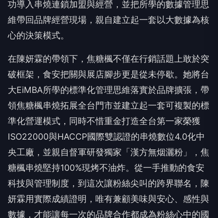
功導入串燒連鎖加盟與經營，並把所學的數據管理思
維帶回品牌經營現場，親自建立起一套以大數據為核
心的決策模式。
在陳妍霖的帶領下，焦糖楓不僅在行銷話題上敢於突
破框架，食安把關與展店腳步更是從未停歇。她將台
大EiMBA所學的標準化管理思維落實於品牌擴張，帶
領焦糖楓串燒拓展全台門市並建立起一套可複製的標
準化營運模式，同時不惜重金打造全台第一家榮獲
ISO22000與HACCP國際雙認證的串燒數位4.0化中
央工廠，並親自督軍研發獨家「漢方無烟灑粉」，焦
糖楓串燒堅持100%現烤不油炸。從一手推動的食安
科技與管理制度，到這次讓粉絲尖叫的跨界聯名，陳
妍霖用實際成績證明，唯有兼顧美味與安心、感性與
數據，才能讓每一次的品牌合作都成為粉絲心中的國