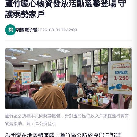
蘆竹暖心物資發放活動溫馨登場 守
護弱勢家戶
桃
桃園電子報
2026-08-01 11:42:09
蘆竹區公所攜手民間慈善團體，針對蘆竹區低收入戶家庭進行實質
物資援助。圖：區公所提供
為關懷在地弱勢家庭，蘆竹區公所於今(1)日辦理