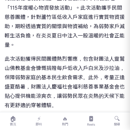
「115年度暖心物資發放活動」。此次活動攜手民間
慈善團體，針對蘆竹區低收入戶家庭進行實質物資援
助，期盼透過實質的關懷與物資補給，為弱勢家戶減
輕生活負擔，在炎炎夏日中注入一股溫暖的社會正能
量。
此次活動獲得民間團體熱烈響應，包含財團法人靈鷲
山佛教基金會慷慨捐贈每戶低收入戶白米及沙拉油，
保障弱勢家庭的基本民生飲食需求。此外，考量正逢
盛夏酷暑，財團法人慶福社會福利慈善事業基金會也
貼心提供機能涼爽衣，讓弱勢民眾在炎熱的天候下能
有更舒適的穿著體驗。
🏠
⚡
🔥
🔍
蘆竹區公所強調，將持續扮演公私協力媒合的橋樑，
首頁
即時
熱門
搜尋
Reels
並秉持市長張善政透過各項服務體系與通報管道，並