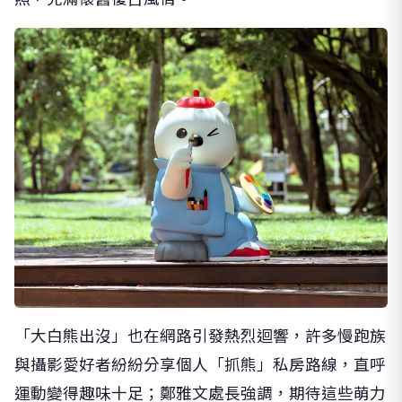
「大白熊出沒」也在網路引發熱烈迴響，許多慢跑族
與攝影愛好者紛紛分享個人「抓熊」私房路線，直呼
運動變得趣味十足；鄭雅文處長強調，期待這些萌力