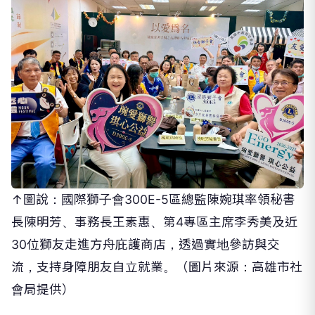
↑圖說：國際獅子會300E-5區總監陳婉琪率領秘書
長陳明芳、事務長王素惠、第4專區主席李秀美及近
30位獅友走進方舟庇護商店，透過實地參訪與交
流，支持身障朋友自立就業。（圖片來源：高雄市社
會局提供）