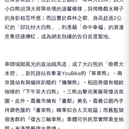
小白熊頭頂大荷葉依偎的溫馨模樣，與傍晚戲水親子
的身影相互呼應；而設置於森林之歌、身高超過2公
尺的「邱比特大白熊」，則憑藉「命中幸福」的浪漫
意象迅速爆紅，成為網友熱議的告白首選聖地。
串聯城鄉風光的嘉油鐵馬道，成了大白熊的「療癒大
本營」，新民路站有牽著YouBike的「單車熊」、南
京路站有與貓咪趴睡的「慵懶熊」，稻田旁還有啜飲
咖啡的「下午茶大白熊」，三熊出擊完美展現慢活氛
圍，此外，嘉義市擁有「畫都」美名，嘉義公園內手
持調色盤的「畫家熊」精準扣合人文底蘊；而舊監獄
宿舍群的「復古三輪車熊」車體可供民眾實際乘坐拍
照，充滿懷舊復古風情。