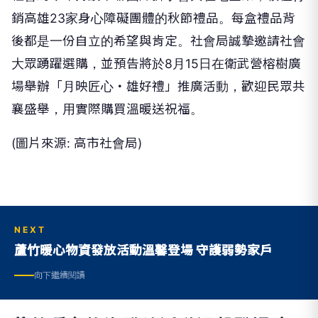
銷高雄23家身心障礙團體的秋節禮品。每盒禮品背
後都是一份自立的希望與肯定。社會局誠摯邀請社會
大眾踴躍選購，並預告將於8月15日在衛武營榕樹廣
場舉辦「月映匠心・雄好禮」推廣活動，歡迎民眾共
襄盛舉，用實際購買溫暖送祝福。
(圖片來源: 高市社會局)
NEXT
蘆竹暖心物資發放活動溫馨登場 守護弱勢家戶
向下繼續閱讀