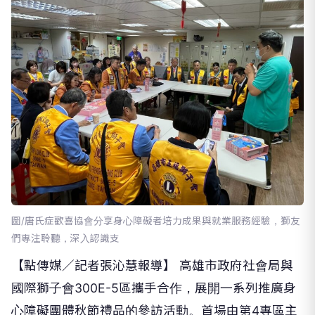
圖/唐氏症歡喜協會分享身心障礙者培力成果與就業服務經驗，獅友
們專注聆聽，深入認識支
【點傳媒／記者張沁慧報導】 高雄市政府社會局與
國際獅子會300E-5區攜手合作，展開一系列推廣身
心障礙團體秋節禮品的參訪活動。首場由第4專區主