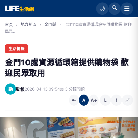
LIFE
🔍
☰
🌙
生活網
首頁
›
地方新聞
›
金門縣
›
金門10處資源循環箱提供購物袋 歡迎
民眾...
生活情報
金門10處資源循環箱提供購物袋 歡
迎民眾取用
勁
勁報
2026-04-13 09:54
📖 3 分鐘閱讀
A+
L
f
🔗
A
A−