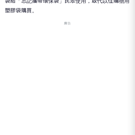
袋給「忘記攜帶環保袋」民眾使用，取代以往購物用
塑膠袋購買。
廣告