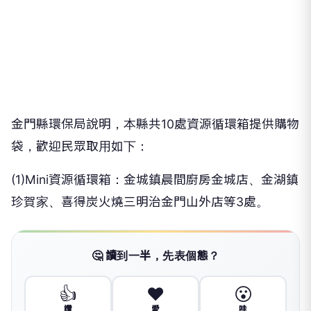
金門縣環保局說明，本縣共10處資源循環箱提供購物
袋，歡迎民眾取用如下：
(1)Mini資源循環箱：金城鎮晨間廚房金城店、金湖鎮
珍賀家、喜得炭火燒三明治金門山外店等3處。
🤔 讀到一半，先表個態？
👍
❤️
😮
讚
愛
哇