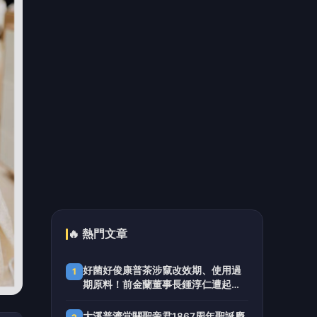
（有影片）／海巡雲林警聯手破獲槍
5
毒案 高齡孕婦同居吸毒竟也被逮
📰 同分類文章
苦苓喊「唐朝不存在」 網紅
批瞎編歷史：李白、杜甫用鮮
卑文寫詩？
禁止停車「始源可以」！本尊
驚喜現身早餐店 鐵粉店長嚇
傻尖叫