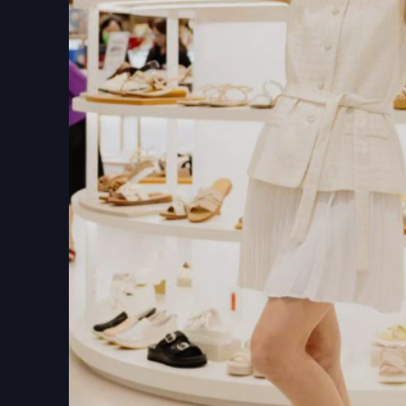
▲ 鍾瑶化身一日店長氣場全開，直呼像走進大