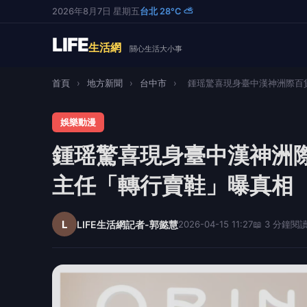
2026年8月7日 星期五
台北 28°C ⛅
LIFE
生活網
關心生活大小事
首頁
›
地方新聞
›
台中市
›
鍾瑶驚喜現身臺中漢神洲際百貨
娛樂動漫
鍾瑶驚喜現身臺中漢神洲
主任「轉行賣鞋」曝真相
L
LIFE生活網記者-郭懿慧
2026-04-15 11:27
📖 3 分鐘閱