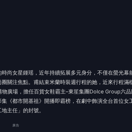
廣場，擔任百貨女鞋霸主–東笙集團Dolce Group六品
影集《都市開基祖》開播即霸榜，在劇中飾演全台首位女
工地主任」的封號。
廣告