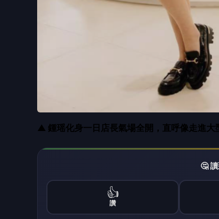
🤔
👍
讚
還
此次開幕活動集團特別邀請鍾瑶擔任一日店長
多！」她形容這次的活動彷彿走進一個「超大
大家來到這裡，就像在逛自己的鞋櫃一樣，可