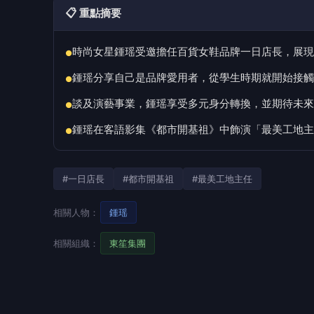
📋 重點摘要
時尚女星鍾瑶受邀擔任百貨女鞋品牌一日店長，展現
●
鍾瑶分享自己是品牌愛用者，從學生時期就開始接觸
●
談及演藝事業，鍾瑶享受多元身分轉換，並期待未來
●
鍾瑶在客語影集《都市開基祖》中飾演「最美工地主
●
#一日店長
#都市開基祖
#最美工地主任
相關人物：
鍾瑶
相關組織：
東笙集團
以模特兒出身橫跨戲劇、實境節目與創作領域
現亮眼，也憑藉其獨具風格的穿搭品味成為時