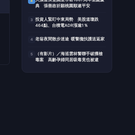
前表
檔，