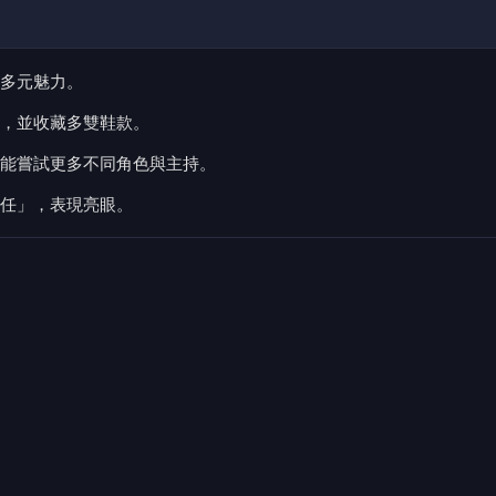
多元魅力。
，並收藏多雙鞋款。
能嘗試更多不同角色與主持。
任」，表現亮眼。
的時尚女星鍾瑶，近年持續拓展多元身分，不僅在螢光幕
尚圈關注焦點。甫結束米蘭時裝週行程的她，近來行程滿