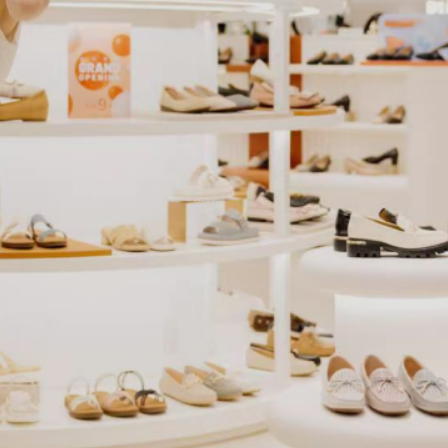
型鞋櫃。（圖：東笙集團）