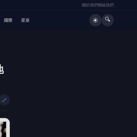
關於我們
聯絡我們
🔍
☀️
國際
星座
🔥 熱門文章
地
好菌好俊康普茶涉竄改效期、使用過
1
期原料！前金蘭董事長鍾淳仁遭起
訴 檢方建請從重量刑、沒收275萬
元犯罪所得
大溪普濟堂關聖帝君1867周年聖誕慶
2
典 張善政祈願桃園順遂平安
🔗
投資人緊盯中東局勢 美股道瓊跌
3
464點、台積電ADR漲逾1％
老翁夜間散步迷途 暖警攙扶護送返家
4