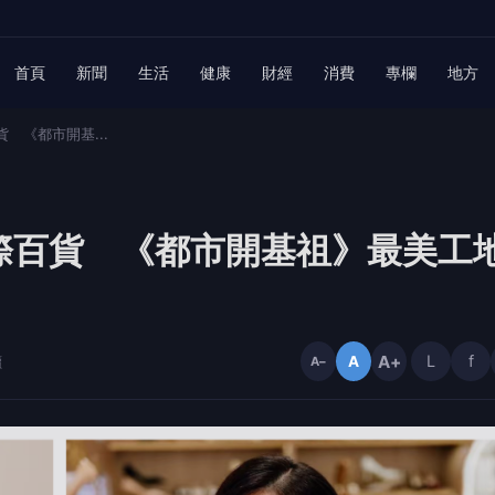
首頁
新聞
生活
健康
財經
消費
專欄
地方
 《都市開基...
際百貨 《都市開基祖》最美工
A+
L
f
讀
A
A−