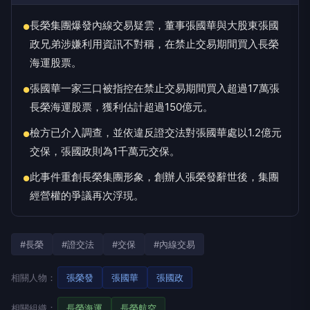
長榮集團爆發內線交易疑雲，董事張國華與大股東張國
●
政兄弟涉嫌利用資訊不對稱，在禁止交易期間買入長榮
海運股票。
張國華一家三口被指控在禁止交易期間買入超過17萬張
●
長榮海運股票，獲利估計超過150億元。
檢方已介入調查，並依違反證交法對張國華處以1.2億元
●
交保，張國政則為1千萬元交保。
此事件重創長榮集團形象，創辦人張榮發辭世後，集團
●
經營權的爭議再次浮現。
#長榮
#證交法
#交保
#內線交易
相關人物：
張榮發
張國華
張國政
相關組織：
長榮海運
長榮航空