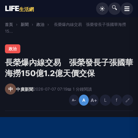
LIFE
🔍
☰
☀️
生活網
首頁
›
新聞
›
政治
›
長榮爆內線交易 張榮發長子張國華海撈
15...
政治
長榮爆內線交易 張榮發長子張國華
海撈150億1.2億天價交保
中
中廣新聞
2026-07-07 07:19
📖 1 分鐘閱讀
A+
L
f
🔗
A
A−