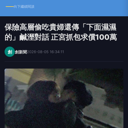
向下繼續閱讀
保險高層偷吃貴婦還傳「下面濕濕
的」鹹溼對話 正宮抓包求償100萬
創
創新聞
2026-08-05 16:34:11