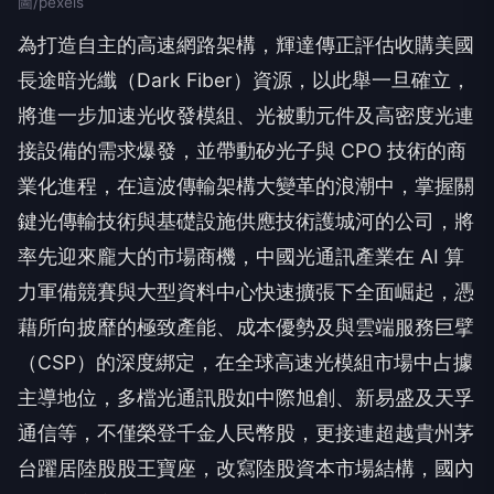
圖/pexels
為打造自主的高速網路架構，輝達傳正評估收購美國
長途暗光纖（Dark Fiber）資源，以此舉一旦確立，
將進一步加速光收發模組、光被動元件及高密度光連
接設備的需求爆發，並帶動矽光子與 CPO 技術的商
業化進程，在這波傳輸架構大變革的浪潮中，掌握關
鍵光傳輸技術與基礎設施供應技術護城河的公司，將
率先迎來龐大的市場商機，中國光通訊產業在 AI 算
力軍備競賽與大型資料中心快速擴張下全面崛起，憑
藉所向披靡的極致產能、成本優勢及與雲端服務巨擘
（CSP）的深度綁定，在全球高速光模組市場中占據
主導地位，多檔光通訊股如中際旭創、新易盛及天孚
通信等，不僅榮登千金人民幣股，更接連超越貴州茅
台躍居陸股股王寶座，改寫陸股資本市場結構，國內