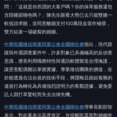
問：「這就是你所謂的大客戶嗎？你的保單服務還包
含陪睡跟聊色嗎？」陳先生眼看大勢已去只能雙膝一
軟低頭求饒，並同意離婚支付100萬現金當作補償，
雙方結束一場破裂的婚姻。
中華民國徵信商業同業公會全國聯合會
指出，現代跟
蹤與外遇調查案件中，許多對象已具備極高的反偵查
意識，擅長利用職務特性與通訊軟體製造合理掩護，
讓受害配偶難以掌握實據。專業徵信團隊的價值，在
於能透過合法合規的技術手段，將隱晦且錯綜複雜的
違規行為轉化為具備強烈證明力的客觀證據，避免委
託人因打草驚蛇而失去法律先機。
中華民國徵信商業同業公會全國聯合會
理事長劉邵智
表示，對此案表示高度肯定，並提醒民眾面對婚姻危