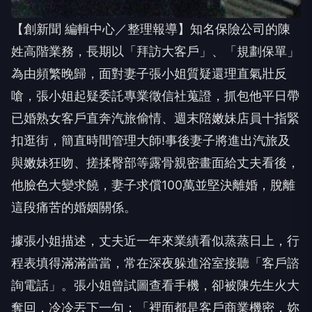
【創新聞 編輯中心／整理報導】知名保險公司的陳
姓高階業務，長期以「拜訪大客戶」、「規劃保單」
為由頻繁晚歸，面對妻子張小姐質疑還理直氣壯反
嗆，張小姐起疑委託專業徵信社蒐證，抓包他平日帶
已婚熟女客戶直奔汽旅偷情、週末陪嫩妹店員十指緊
扣逛街，簡直時間管理大師!事後妻子將進出汽旅及
與嫩妹狂吻、搓揉臀部等露骨親密畫面給丈夫看後，
他臉色大變求饒，妻子求償100萬並堅決離婚，脫離
這段痛苦的婚姻關係。
據張小姐描述，丈夫近一年來業績看似蒸蒸日上，行
程表填得滿滿當當，常在深夜躲進浴室接聽「客戶諮
詢電話」。張小姐曾試圖查看手機，卻被陳先生火大
奪回，冷冷丟下一句：「裡面都是客戶商業機密，妳