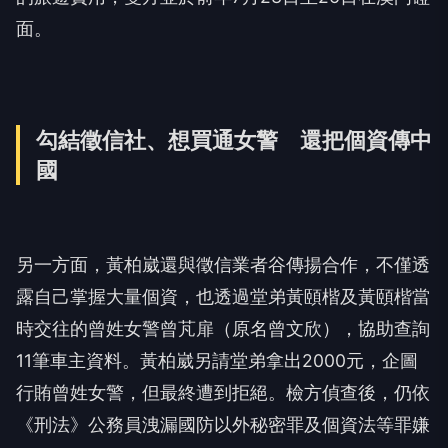
面。
勾結徵信社、想買通女警 還把個資傳中
國
另一方面，黃柏崴還與徵信業者谷傳揚合作，不僅透
露自己掌握大量個資，也透過堂弟黃頤楷及黃頤楷當
時交往的曾姓女警曾芃扉（原名曾文欣），協助查詢
11筆車主資料。黃柏崴另請堂弟拿出2000元，企圖
行賄曾姓女警，但最終遭到拒絕。檢方偵查後，仍依
《刑法》公務員洩漏國防以外秘密罪及個資法等罪嫌