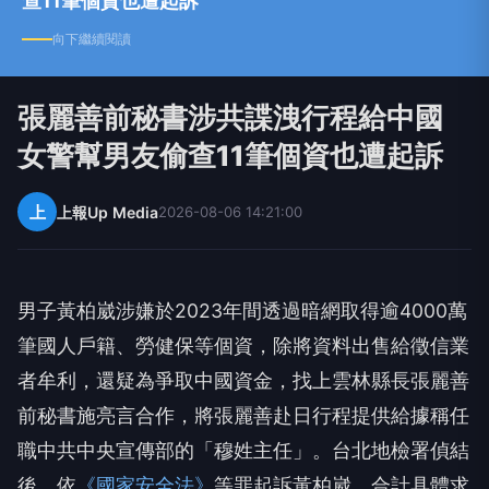
查11筆個資也遭起訴
向下繼續閱讀
張麗善前秘書涉共諜洩行程給中國
女警幫男友偷查11筆個資也遭起訴
上
上報Up Media
2026-08-06 14:21:00
男子黃柏崴涉嫌於2023年間透過暗網取得逾4000萬
筆國人戶籍、勞健保等個資，除將資料出售給徵信業
者牟利，還疑為爭取中國資金，找上雲林縣長張麗善
前秘書施亮言合作，將張麗善赴日行程提供給據稱任
職中共中央宣傳部的「穆姓主任」。台北地檢署偵結
後，依
《國家安全法》
等罪起訴黃柏崴，合計具體求