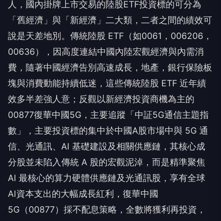
人，國內掛牌上市交易的陸股ETF投資標的可分為
「舊經濟」與「新經濟」二大類，二者之間的績效可
說是天差地別。傳統陸股 ETF（如0061，006206，
00636），因高度連結中國內陸宏觀經濟與內需消
費，隨著中國經濟告別高速成長，地產，銀行保險板
塊與消費動能持續低迷，這些傳統陸股 ETF 近年績
效多半差強人意；反觀以新經濟投資商機為主的
00877復華中國5G，主要追蹤「中証5G通信主題指
數」，主要投資標的集中於中國A股市場中與 5G 通
信、光通訊、AI 基礎建設及相關供應鏈，其核心成
分股並未陷入傳統 A 股的宏觀泥淖，而是精準聚焦
AI 最核心的算力硬體供應鏈及光通訊股，享有全球
AI資本支出的大幅成長紅利，復華中國
5G（00877）採不配息策略，全數將獲利再投資，