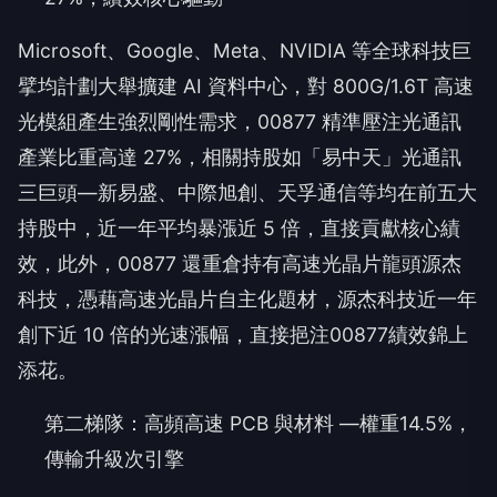
Microsoft、Google、Meta、NVIDIA 等全球科技巨
擘均計劃大舉擴建 AI 資料中心，對 800G/1.6T 高速
光模組產生強烈剛性需求，00877 精準壓注光通訊
產業比重高達 27%，相關持股如「易中天」光通訊
三巨頭—新易盛、中際旭創、天孚通信等均在前五大
持股中，近一年平均暴漲近 5 倍，直接貢獻核心績
效，此外，00877 還重倉持有高速光晶片龍頭源杰
科技，憑藉高速光晶片自主化題材，源杰科技近一年
創下近 10 倍的光速漲幅，直接挹注00877績效錦上
添花。
第二梯隊：高頻高速 PCB 與材料 —權重14.5%，
傳輸升級次引擎