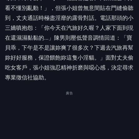
看不懂別亂動！」，但張小姐曾無意間貼在門縫偷聽
到，丈夫通話時極盡淫靡的露骨對話。電話那頭的小
三嬌嗔抱怨：「你今天在汽旅好久喔？人家下面到現
在還濕濕黏黏的…」陳男則壓低聲音調情回道：「寶
貝乖，下午是不是讓妳爽了很多次？下週去汽旅再幫
妳好好服務，保證餵飽妳這隻小淫貓。」面對丈夫偷
吃女客戶，張小姐強忍精神折磨與噁心感，決定尋求
專業徵信社協助。
廣告