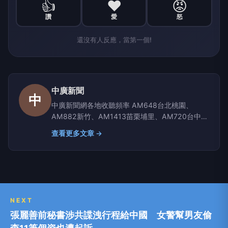
👍
❤️
😡
讚
愛
怒
還沒有人反應，當第一個!
中廣新聞
中
中廣新聞網各地收聽頻率 AM648台北桃園、
AM882新竹、AM1413苗栗埔里、AM720台中彰
化南投、AM1350嘉義雲林、AM1296台南、
查看更多文章 →
AM864高雄屏東、AM630宜蘭、AM819台東、
AM855花蓮、AM1116玉里
NEXT
張麗善前秘書涉共諜洩行程給中國 女警幫男友偷