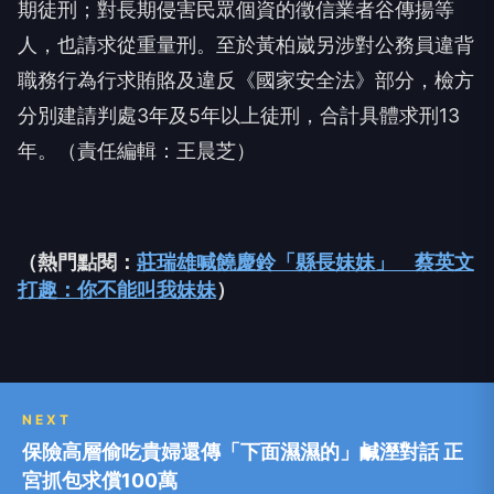
期徒刑；對長期侵害民眾個資的徵信業者谷傳揚等
人，也請求從重量刑。至於黃柏崴另涉對公務員違背
職務行為行求賄賂及違反《國家安全法》部分，檢方
分別建請判處3年及5年以上徒刑，合計具體求刑13
年。（責任編輯：王晨芝）
（熱門點閱：
莊瑞雄喊饒慶鈴「縣長妹妹」 蔡英文
打趣：你不能叫我妹妹
）
NEXT
保險高層偷吃貴婦還傳「下面濕濕的」鹹溼對話 正
宮抓包求償100萬