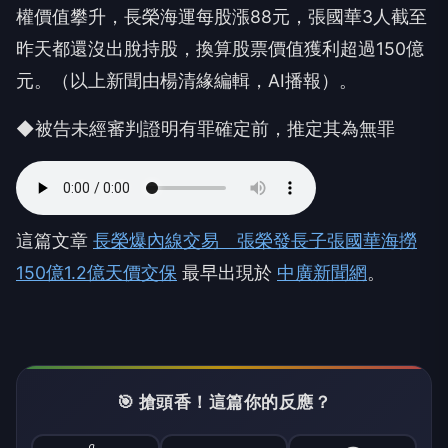
權價值攀升，長榮海運每股漲88元，張國華3人截至
昨天都還沒出脫持股，換算股票價值獲利超過150億
元。（以上新聞由楊清緣編輯，AI播報）。
◆被告未經審判證明有罪確定前，推定其為無罪
這篇文章
長榮爆內線交易 張榮發長子張國華海撈
150億1.2億天價交保
最早出現於
中廣新聞網
。
🎯 搶頭香！這篇你的反應？