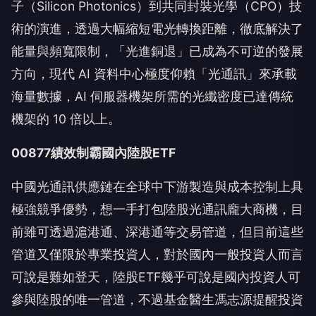
子（Silicon Photonics）到共同封裝光學（CPO）技
術的演進，透過大幅縮短電光轉換距離，徹底解決了
能量與頻寬限制，「光進銅退」已成為不可逆的發展
方向，現代 AI 資料中心極度仰賴「光通訊」來承載
海量數據，AI 伺服器機架所需的光纖密度已達傳統
機架的 10 倍以上。
00877
績效制霸國內陸股
ETF
中國光通訊供應鏈在全球中下游製造與成本控制上具
極強競爭優勢，想一手打包陸股光通訊龐大商機，目
前雖可透過滬港通、深港通等交易管道，但目前這些
管道又僅限於專業投資人，對於國內一般投資人而言
可說是難如登天，陸股ETF幾乎可說是國內投資人可
參與陸股的唯一管道，不過基金醫生馮志源提醒投資