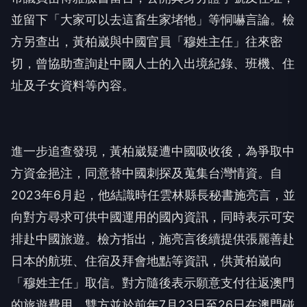
並留下「大家可以去這畜生家堵牠」等恫嚇言論。檢
方另查出，黃柏崴與中國官員「穆姓主任」往來密
切，曾協助查詢赴中國人士的入出境紀錄、班機、住
址及子女資料等內容。
進一步追查發現，黃柏崴疑遭中國吸收後，為爭取中
方資金挹注，同意替中國刺探及蒐集台灣情資。自
2023年6月起，他結識時任雲林縣長秘書施亮言，並
向對方尋求可供中國運用的國內資訊，同時表示可安
排赴中國旅遊。檢方指出，施亮言後續提供張麗善赴
日本的航班、住宿及拜會地點等資訊，供黃柏崴向
「穆姓主任」取信。對方隨後表示願意支付往返澳門
的旅遊費用，雙方並於前年7月23日至26日在澳門碰