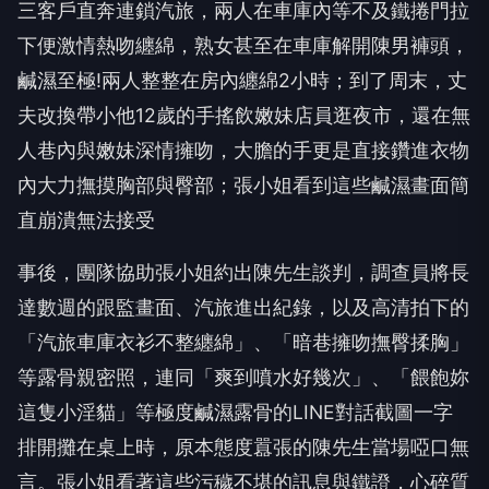
三客戶直奔連鎖汽旅，兩人在車庫內等不及鐵捲門拉
下便激情熱吻纏綿，熟女甚至在車庫解開陳男褲頭，
鹹濕至極!兩人整整在房內纏綿2小時；到了周末，丈
夫改換帶小他12歲的手搖飲嫩妹店員逛夜市，還在無
人巷內與嫩妹深情擁吻，大膽的手更是直接鑽進衣物
內大力撫摸胸部與臀部；張小姐看到這些鹹濕畫面簡
直崩潰無法接受
事後，團隊協助張小姐約出陳先生談判，調查員將長
達數週的跟監畫面、汽旅進出紀錄，以及高清拍下的
「汽旅車庫衣衫不整纏綿」、「暗巷擁吻撫臀揉胸」
等露骨親密照，連同「爽到噴水好幾次」、「餵飽妳
這隻小淫貓」等極度鹹濕露骨的LINE對話截圖一字
排開攤在桌上時，原本態度囂張的陳先生當場啞口無
言。張小姐看著這些污穢不堪的訊息與鐵證，心碎質