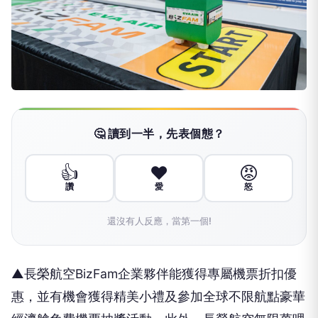
🤔 讀到一半，先表個態？
👍
❤️
😡
讚
愛
怒
還沒有人反應，當第一個!
▲長榮航空BizFam企業夥伴能獲得專屬機票折扣優
惠，並有機會獲得精美小禮及參加全球不限航點豪華