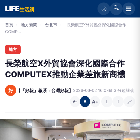
LIFE
🔍
☰
🌙
生活網
首頁
›
地方新聞
›
台北市
›
長榮航空X外貿協會深化國際合作
COMP...
地方
長榮航空X外貿協會深化國際合作
COMPUTEX推動企業差旅新商機
好
【『好報』報系：台灣好報】
2026-06-02 16:07
📖 3 分鐘閱讀
A+
L
f
🔗
A
A−