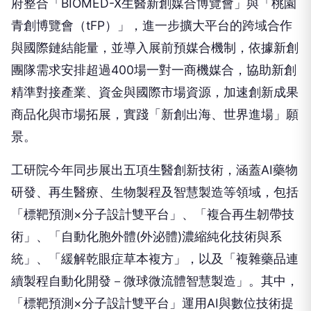
府整合「BIOMED-X生醫新創媒合博覽會」與「桃園
青創博覽會（tFP）」，進一步擴大平台的跨域合作
與國際鏈結能量，並導入展前預媒合機制，依據新創
團隊需求安排超過400場一對一商機媒合，協助新創
精準對接產業、資金與國際市場資源，加速創新成果
商品化與市場拓展，實踐「新創出海、世界進場」願
景。
工研院今年同步展出五項生醫創新技術，涵蓋AI藥物
研發、再生醫療、生物製程及智慧製造等領域，包括
「標靶預測×分子設計雙平台」、「複合再生韌帶技
術」、「自動化胞外體(外泌體)濃縮純化技術與系
統」、「緩解乾眼症草本複方」，以及「複雜藥品連
續製程自動化開發－微球微流體智慧製造」。其中，
「標靶預測×分子設計雙平台」運用AI與數位技術提