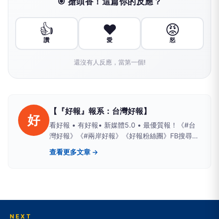
🎯 搶頭香！這篇你的反應？
👍
❤️
😡
讚
愛
怒
還沒有人反應，當第一個!
【『好報』報系：台灣好報】
好
看好報 • 有好報• 新媒體5.0 • 最優質報！《#台
灣好報》《#兩岸好報》《好報粉絲團》FB搜尋；
Yahoo、PChome、LIFE新聞、yamnews、
查看更多文章 →
owlnews也看得到
NEXT