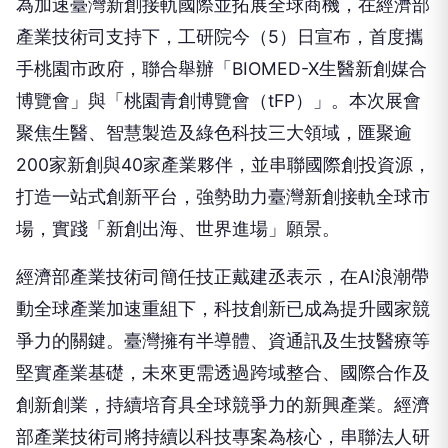
為加速臺灣新創接軌國際並拓展全球商機，在經濟部
產業技術司支持下，工研院今（5）日宣布，首度攜
手桃園市政府，聯合舉辦「BIOMED-X生醫新創媒合
博覽會」與「桃園青創博覽會（tFP）」。本次展會
聚焦生醫、智慧製造及綠色科技三大領域，匯聚逾
200家新創與40家產業夥伴，並串聯國際創投資源，
打造一站式創新平台，強勢助力臺灣新創接軌全球市
場，實踐「新創出海、世界進場」願景。
經濟部產業技術司簡任技正戴建丞表示，在AI浪潮帶
動全球產業加速重組下，科技創新已成為提升國家競
爭力的關鍵。臺灣擁有半導體、資通訊及生技醫療等
堅實產業基礎，未來更需透過跨域整合、國際合作及
創新創業，持續培育具全球競爭力的新興產業。經濟
部產業技術司將持續以科技專案為核心，串聯法人研