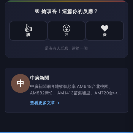
🎯 搶頭香！這篇你的反應？
👍
😮
❤️
讚
哇
愛
還沒有人反應，當第一個!
中廣新聞
中
中廣新聞網各地收聽頻率 AM648台北桃園、
AM882新竹、AM1413苗栗埔里、AM720台中彰
化南投、AM1350嘉義雲林、AM1296台南、
查看更多文章 →
AM864高雄屏東、AM630宜蘭、AM819台東、
AM855花蓮、AM1116玉里