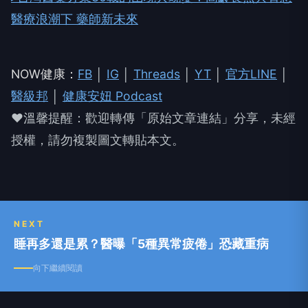
醫療浪潮下 藥師新未來
NOW健康：
FB
│
IG
│
Threads
│
YT
│
官方LINE
│
醫級邦
│
健康安妞 Podcast
❤溫馨提醒：歡迎轉傳「原始文章連結」分享，未經
授權，請勿複製圖文轉貼本文。
NEXT
睡再多還是累？醫曝「5種異常疲倦」恐藏重病
向下繼續閱讀