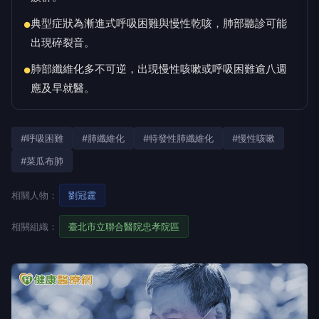
典型症狀為漸進式呼吸困難與慢性乾咳，肺部聽診可能
●
出現碎裂音。
肺部纖維化多不可逆，出現慢性咳嗽或呼吸困難逾八週
●
應及早就醫。
#呼吸困難
#肺纖維化
#特發性肺纖維化
#慢性咳嗽
#菜瓜布肺
相關人物：
劉冠霆
相關組織：
臺北市立聯合醫院忠孝院區