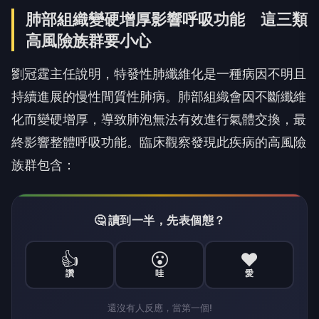
肺部組織變硬增厚影響呼吸功能 這三類
高風險族群要小心
劉冠霆主任說明，特發性肺纖維化是一種病因不明且
持續進展的慢性間質性肺病。肺部組織會因不斷纖維
化而變硬增厚，導致肺泡無法有效進行氣體交換，最
終影響整體呼吸功能。臨床觀察發現此疾病的高風險
族群包含：
🤔 讀到一半，先表個態？
👍
😮
❤️
讚
哇
愛
還沒有人反應，當第一個!