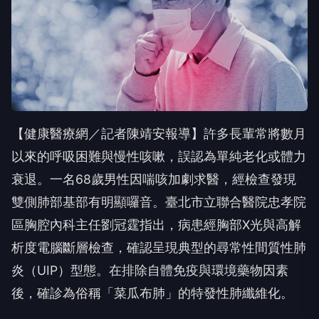
【健康醫療網／記者陳靖安報導】許多長輩常將數月
以來的呼吸困難與慢性咳嗽，誤認為單純老化或體力
衰退。一名68歲男性因喘咳加劇求醫，經檢查發現
雙側肺部基部有明顯囉音。臺北市立聯合醫院忠孝院
區胸腔內科主任劉冠霆指出，病患經胸部X光與高解
析度電腦斷層檢查，確認呈現典型的尋常性間質性肺
炎（UIP）型態。在排除自體免疫與環境藥物因素
後，確診為俗稱「菜瓜布肺」的特發性肺纖維化。