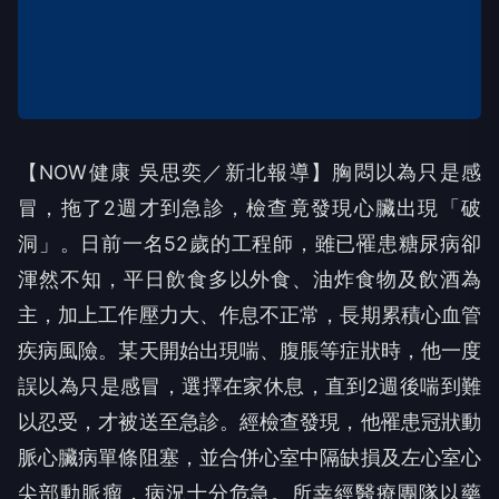
【NOW健康 吳思奕／新北報導】胸悶以為只是感
冒，拖了2週才到急診，檢查竟發現心臟出現「破
洞」。日前一名52歲的工程師，雖已罹患糖尿病卻
渾然不知，平日飲食多以外食、油炸食物及飲酒為
主，加上工作壓力大、作息不正常，長期累積心血管
疾病風險。某天開始出現喘、腹脹等症狀時，他一度
誤以為只是感冒，選擇在家休息，直到2週後喘到難
以忍受，才被送至急診。經檢查發現，他罹患冠狀動
脈心臟病單條阻塞，並合併心室中隔缺損及左心室心
尖部動脈瘤，病況十分危急。所幸經醫療團隊以藥