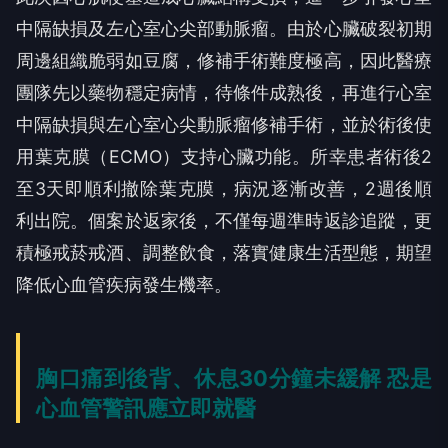
中隔缺損及左心室心尖部動脈瘤。由於心臟破裂初期
周邊組織脆弱如豆腐，修補手術難度極高，因此醫療
團隊先以藥物穩定病情，待條件成熟後，再進行心室
中隔缺損與左心室心尖動脈瘤修補手術，並於術後使
用葉克膜（ECMO）支持心臟功能。所幸患者術後2
至3天即順利撤除葉克膜，病況逐漸改善，2週後順
利出院。個案於返家後，不僅每週準時返診追蹤，更
積極戒菸戒酒、調整飲食，落實健康生活型態，期望
降低心血管疾病發生機率。
胸口痛到後背、休息30分鐘未緩解 恐是
心血管警訊應立即就醫