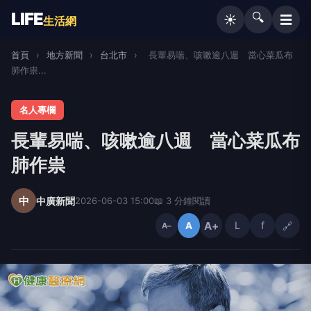
LIFE
🔍
☰
☀️
生活網
首頁
›
地方新聞
›
台北市
›
長輩易喘、咳嗽逾八週 當心菜瓜布
肺作祟...
名人專欄
長輩易喘、咳嗽逾八週 當心菜瓜布
肺作祟
中
中廣新聞
2026-06-03 15:00
📖 3 分鐘閱讀
A+
L
f
🔗
A
A−