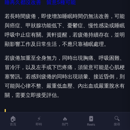
睡再久都沒改善 留意5種可能
若長時間疲倦，即使增加睡眠時間仍無法改善，可能
與癌症、甲狀腺功能低下、憂鬱症、慢性感染或睡眠
呼吸中止症有關。黃軒提醒，若疲倦持續存在，並明
顯影響工作及日常生活，不應只靠補眠處理。
若疲倦加重至全身無力，同時出現胸痛、呼吸困難、
冒冷汗，以及左手或下巴疼痛，須留意可能是心肌梗
塞警訊。若感到疲倦的同時出現頭暈、接近昏倒，則
可能與心律不整、嚴重低血壓、內出血或嚴重脫水有
關，需要立即接受評估。
🏠
⚡
🔥
🔍
首頁
即時
熱門
搜尋
Reels