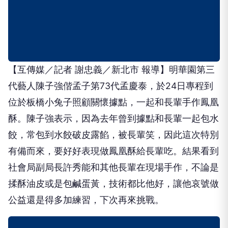
【互傳媒／記者 謝忠義／新北市 報導】明華園第三
代藝人陳子強偕孟子第73代孟慶泰，於24日專程到
位於板橋小兔子照顧關懷據點，一起和長輩手作鳳凰
酥。陳子強表示，因為去年曾到據點和長輩一起包水
餃，常包到水餃破皮露餡，被長輩笑，因此這次特別
有備而來，要好好表現做鳳凰酥給長輩吃。結果看到
社會局副局長許秀能和其他長輩在現場手作，不論是
揉酥油皮或是包鹹蛋黃，技術都比他好，讓他哀號做
公益還是得多加練習，下次再來挑戰。