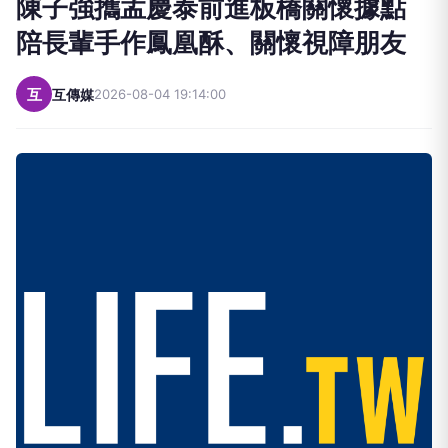
陳子強攜孟慶泰前進板橋關懷據點
陪長輩手作鳳凰酥、關懷視障朋友
互
互傳媒
2026-08-04 19:14:00