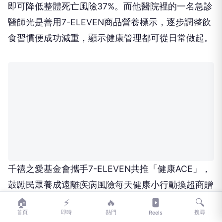
即可降低整體死亡風險37%。而他醫院裡的一名急診
醫師光是善用7-ELEVEN商品營養標示，逐步調整飲
食習慣便成功減重，顯示健康管理都可從日常做起。
千禧之愛基金會攜手7-ELEVEN共推「健康ACE」，
鼓勵民眾養成遠離疾病風險每天健康小行動換超商贈
品。(記者鄭賽梅翻攝)
🏠
⚡
🔥
🔍
首頁
即時
熱門
搜尋
Reels