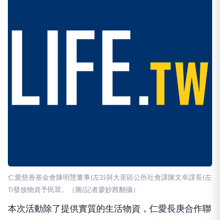
仁愛慈善基金會陳明慧董事(左2)與大里區公所社會課陳文幸課長(左
1)發放物資予民眾。（圖/記者廖妙茜翻攝）
本次活動除了提供實質的生活物資，仁愛長庚合作聯