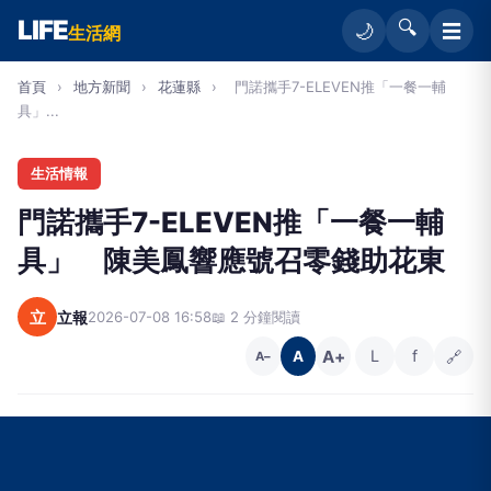
LIFE
🔍
☰
🌙
生活網
首頁
›
地方新聞
›
花蓮縣
›
門諾攜手7-ELEVEN推「一餐一輔
具」...
生活情報
門諾攜手7-ELEVEN推「一餐一輔
具」 陳美鳳響應號召零錢助花東
立
立報
2026-07-08 16:58
📖 2 分鐘閱讀
A+
L
f
🔗
A
A−