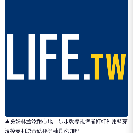
▲兔媽林孟汝耐心地一步步教導視障者軒軒利用藍芽
溫控壺和語音磅秤等輔具泡咖啡。