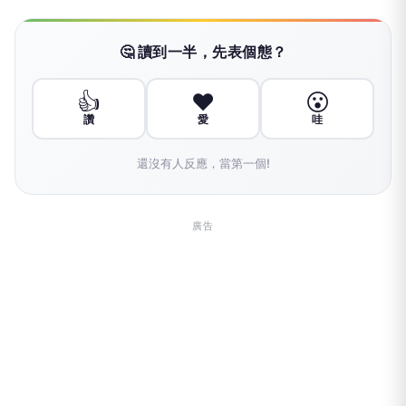
🤔 讀到一半，先表個態？
👍
❤️
😮
讚
愛
哇
還沒有人反應，當第一個!
廣告