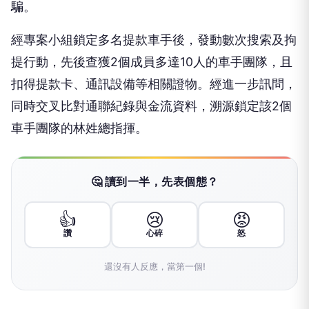
騙。
經專案小組鎖定多名提款車手後，發動數次搜索及拘
提行動，先後查獲2個成員多達10人的車手團隊，且
扣得提款卡、通訊設備等相關證物。經進一步訊問，
同時交叉比對通聯紀錄與金流資料，溯源鎖定該2個
車手團隊的林姓總指揮。
🤔 讀到一半，先表個態？
👍
😢
😡
讚
心碎
怒
還沒有人反應，當第一個!