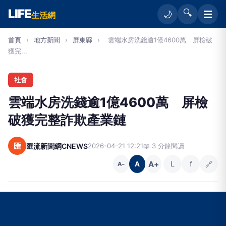
LIFE
🔍
☰
🌙
生活網
首頁
›
地方新聞
›
屏東縣
›
雲端水房洗錢逾1億4600萬 屏檢破
獲完...
社會
雲端水房洗錢逾1億4600萬 屏檢
破獲完整詐欺產業鏈
匯
匯流新聞網CNEWS
2026-04-21 12:21
📖 3 分鐘閱讀
A+
L
f
🔗
A
A−