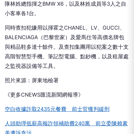
隊林姓總指揮之BMW X6，以及林姓成員等3人之自
小客車各1台。
同時查扣犯嫌用以揮霍之CHANEL、LV、GUCCI、
BALENCIAGA（巴黎世家）及愛馬仕等高價名牌包
與精品鞋多達十餘件。及查扣集團用以犯案之數十支
高階智慧型手機、筆記型電腦、點鈔機，以及租屋處
之監視器設備等工具。
照片來源：屏東地檢署
《更多CNEWS匯流新聞網報導》
空白收據詐取2435元餐費 前士官獲判緩刑
人頭助理低薪高報詐領補助費240萬 前立委陳賴素
美遭訴貪污