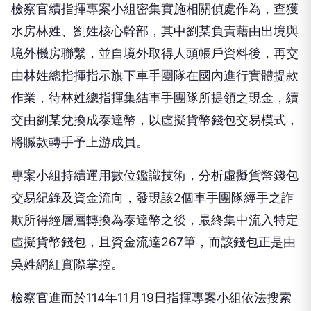
檢察官續指揮專案小組密集實施相關偵處作為，查獲
水房林姓、劉姓核心幹部，其中劉某負責藉由出境與
境外機房聯繫，並自境外取得人頭帳戶資料後，再交
由林姓總指揮指示旗下車手團隊在國內進行實體提款
作業，待林姓總指揮集結車手團隊所提領之現金，續
交由劉某兌換成泰達幣，以虛擬貨幣錢包交易模式，
將贓款轉手予上游成員。
專案小組持續運用數位鑑識技術，分析虛擬貨幣錢包
交易紀錄及資金流向，發現該2個車手團隊經手之詐
欺所得經層層轉換為泰達幣之後，最終集中流入特定
虛擬貨幣錢包，且資金流達267筆，而該錢包正是由
吳姓網紅實際掌控。
檢察官進而於114年11月19日指揮專案小組依法搜索