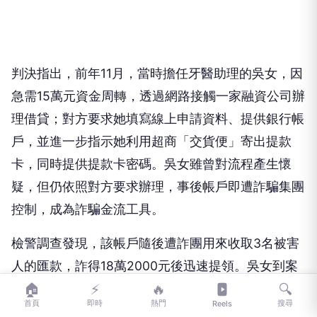
判決指出，前年11月，當時擔任牙醫助理的吳女，因
急需15萬元資金周轉，透過網路接觸一家融資公司辦
理借貸；對方要求她填寫線上申請資料、提供銀行帳
戶，並進一步指示她利用超商「交貨便」寄出提款
卡，同時提供提款卡密碼。吳女雖曾對流程產生懷
疑，但仍依照對方要求辦理，事後帳戶即遭詐騙集團
控制，成為詐騙金流工具。
檢警調查發現，該帳戶隨後遭詐團用來收取3名被害
人的匯款，詐得18萬2000元後迅速提領。吳女到案
後辯稱自己也是受害者，不僅未借到錢，反而遭騙約
🏠
⚡
🔥
🔍
首頁
即時
熱門
搜尋
Reels
10萬元。然而法院認為，她已有工作及金融往來經