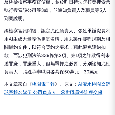
及桃檢檢察事務官偵辦，並於昨日持法院核發搜索票
執行搜索該公司等3處，並通知負責人及職員等5人
到案說明。
經檢察官訊問後，認定
尤姓
負責人、張姓承辦職
員利
用AI生成大量虛偽隊伍名稱，用以製作賽程規劃及相
關履約文件，以符合契約之要求，藉此避免違約扣
款，而涉犯刑法第339條第2項、第1項之詐欺得利未
遂罪嫌，罪嫌重大，但無羈押之必要，分別諭知
尤姓
負責人、張姓承辦職
員各具保50萬元、30萬元。
本文章來自《
桃園電子報
》。原文：
AI灌水桃園盃籃
球賽報名隊伍 公司負責人、承辦職員涉詐獲交保