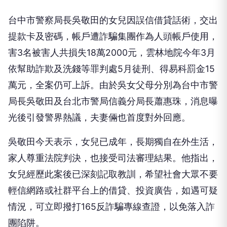
台中市警察局長吳敬田的女兒因誤信借貸話術，交出
提款卡及密碼，帳戶遭詐騙集團作為人頭帳戶使用，
害3名被害人共損失18萬2000元，雲林地院今年3月
依幫助詐欺及洗錢等罪判處5月徒刑、得易科罰金15
萬元，全案仍可上訴。由於吳女父母分別為台中市警
局長吳敬田及台北市警局信義分局長蕭惠珠，消息曝
光後引發警界熱議，夫妻倆也首度對外回應。
吳敬田今天表示，女兒已成年，長期獨自在外生活，
家人尊重法院判決，也接受司法審理結果。他指出，
女兒經歷此案後已深刻記取教訓，希望社會大眾不要
輕信網路或社群平台上的借貸、投資廣告，如遇可疑
情況，可立即撥打165反詐騙專線查證，以免落入詐
團陷阱。