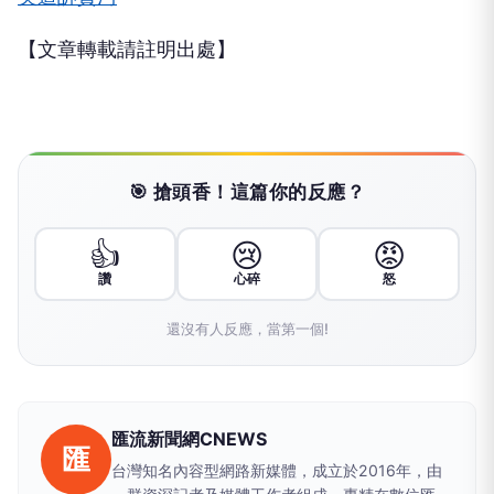
【文章轉載請註明出處】
🎯 搶頭香！這篇你的反應？
👍
😢
😡
讚
心碎
怒
還沒有人反應，當第一個!
匯流新聞網CNEWS
匯
台灣知名內容型網路新媒體，成立於2016年，由