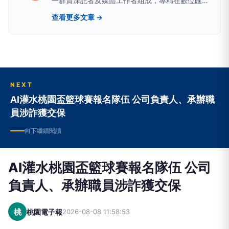
一群資深記者及媒體工作者組成，專精在數位匯
流、醫藥生活、網路科技、政治民調、新能源及金
查看更多文章 →
融財經等領域。新聞擴散平台包括雅虎、google
news、蕃薯藤、網路家庭、HiNet及新浪等最具影
響力的大型入口網站。
NEXT
AI灌水桃園盃籃球賽報名隊伍 公司負責人、承辦職
員涉詐獲交保
向下繼續閱讀
AI灌水桃園盃籃球賽報名隊伍 公司
負責人、承辦職員涉詐獲交保
桃
桃園電子報
2026-08-08 11:58:53