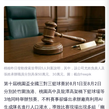
桃檢昨日發動搜索並帶回5人到案說明，其中，該公司尤姓負責人及
張姓承辦職員分別具保50萬元、30萬元。圖：截自freepik
第十屆桃園盃全國三對三籃球賽於8月1日至8月2日
分別於竹圍漁港、桃園高中及龍潭高架橋下籃球場等
3地同時舉辦預賽。不料賽事卻爆出承辦廠商利用AI
生成隊名進行人口灌水，導致比賽現場出現多組「幽