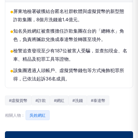
屏東地檢署破獲結合匿名社群軟體與虛擬貨幣的新型態
●
詐欺集團，8個月洗錢逾1.4億元。
知名吳姓網紅被查獲擔任詐欺集團在台的「總轉水」角
●
色，負責將贓款兌換成泰達幣並轉匯至境外。
檢警追查發現至少有187位被害人受騙，並查扣現金、名
●
車、精品及犯罪工具等證物。
該集團透過人頭帳戶、虛擬貨幣錢包等方式掩飾犯罪所
●
得，已依法起訴36名成員。
#虛擬貨幣
#詐欺
#網紅
#洗錢
#泰達幣
相關人物：
吳姓網紅