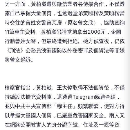
另一方面，黃柏崴還與徵信業者谷傳揚合作，不僅透
露自己掌握大量個資，也透過堂弟黃頤楷及黃頤楷當
時交往的曾姓女警曾芃扉（原名曾文欣），協助查詢
11筆車主資料。黃柏崴另請堂弟拿出2000元，企圖
行賄曾姓女警，但最終遭到拒絕。檢方偵查後，仍依
《刑法》公務員洩漏國防以外秘密罪及個資法等罪嫌
將曾女起訴。
檢察官指出，黃柏崴、王大偉取得不法個資後，不僅
持續設法擴充資料庫，還透過Telegram躲避查緝，
並與中共中央宣傳部「穆主任」頻繁聯繫，使對方得
以掌握大量國人個資，已嚴重危害國家安全。兩人又
在網路公開被害人的身分證字號、住址及一親等資