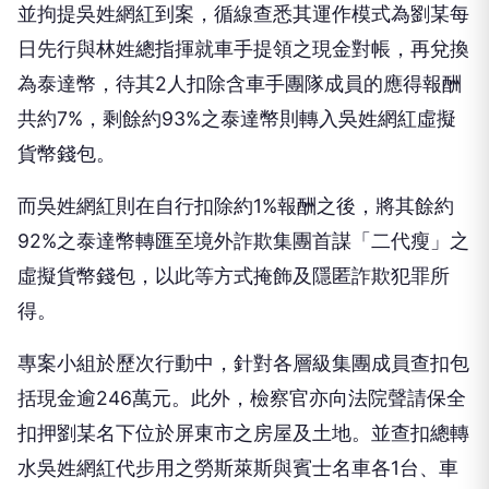
並拘提吳姓網紅到案，循線查悉其運作模式為劉某每
日先行與林姓總指揮就車手提領之現金對帳，再兌換
為泰達幣，待其2人扣除含車手團隊成員的應得報酬
共約7%，剩餘約93%之泰達幣則轉入吳姓網紅虛擬
貨幣錢包。
而吳姓網紅則在自行扣除約1%報酬之後，將其餘約
92%之泰達幣轉匯至境外詐欺集團首謀「二代瘦」之
虛擬貨幣錢包，以此等方式掩飾及隱匿詐欺犯罪所
得。
專案小組於歷次行動中，針對各層級集團成員查扣包
括現金逾246萬元。此外，檢察官亦向法院聲請保全
扣押劉某名下位於屏東市之房屋及土地。並查扣總轉
水吳姓網紅代步用之勞斯萊斯與賓士名車各1台、車