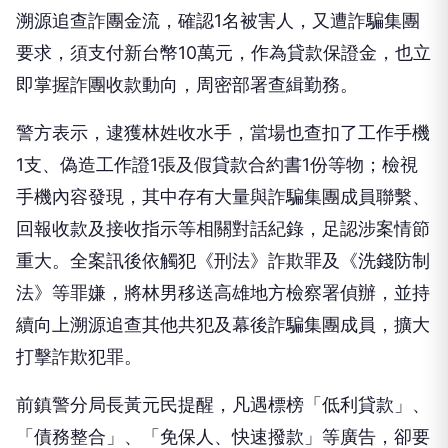
溯源追查詐團金流，確認1名被害人，又遭詐騙集團
要求，須支付新台幣10萬元，作為貸款保證金，也立
即掌握詐團收款動向，周密部署查緝勤務。
警方表示，逮獲林姓收水手，當場也查扣了工作手機
1支、偽造工作證1張及假貸款合約書1份等物；檢視
手機內容發現，其中存有大量與詐騙集團成員聯繫、
回報收款及接收指示等相關對話紀錄，足認涉案情節
重大。全案訊後依觸犯《刑法》詐欺罪及《洗錢防制
法》等罪嫌，將林男移送高雄地方檢察署偵辦，並持
續向上溯源追查其他共犯及幕後詐騙集團成員，擴大
打擊詐欺犯罪。
前鎮警分局長黃元民提醒，凡遇標榜「低利貸款」、
「債務整合」、「免保人、快速撥款」等廣告，卻要