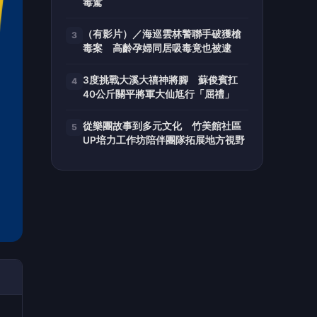
毒駕
（有影片）／海巡雲林警聯手破獲槍
3
毒案 高齡孕婦同居吸毒竟也被逮
3度挑戰大溪大禧神將腳 蘇俊賓扛
4
40公斤關平將軍大仙尪行「屈禮」
從樂團故事到多元文化 竹美館社區
5
UP培力工作坊陪伴團隊拓展地方視野