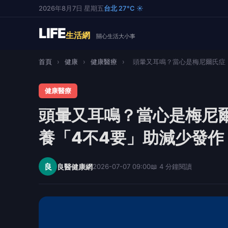
2026年8月7日 星期五
台北 27°C ☀️
LIFE
生活網
關心生活大小事
首頁
›
健康
›
健康醫療
›
頭暈又耳鳴？當心是梅尼爾氏症！中
健康醫療
頭暈又耳鳴？當心是梅尼
養「4不4要」助減少發作
良
良醫健康網
2026-07-07 09:00
📖 4 分鐘閱讀