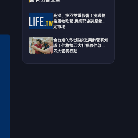
高溫、換羽雙重影響！洗選規
格蛋較吃緊 農業部協調產銷穩
定市場
全台逾9成社區缺乏樂齡營養知
識！佳格攜五大社福夥伴啟動
四大營養行動