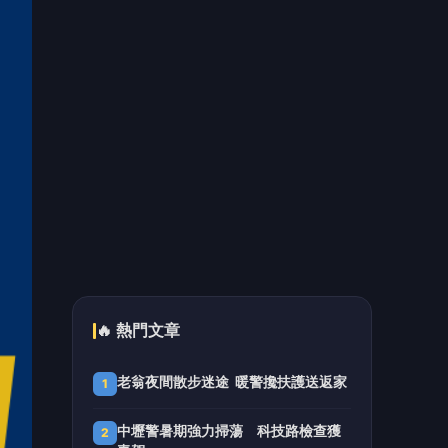
🔥 熱門文章
老翁夜間散步迷途 暖警攙扶護送返家
1
中壢警暑期強力掃蕩 科技路檢查獲
2