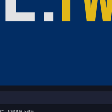
眩、耳鳴及聽力減損。