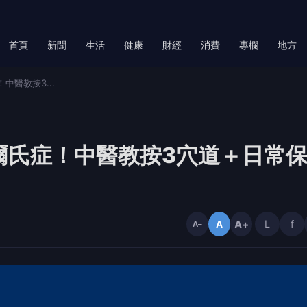
首頁
新聞
生活
健康
財經
消費
專欄
地方
醫教按3...
爾氏症！中醫教按3穴道＋日常
A+
L
f
A
A−