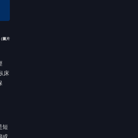
（圖片
輕
臥床
保
是短
鳴或