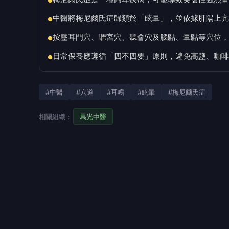
●
中醫將梅尼爾氏症歸類於「眩暈」，並依據肝陽上亢
●
按壓耳門穴、聽宮穴、聽會穴及腦點、暈點等穴位，
●
日常保養應遵循「四不四要」原則，避免高鹽、咖啡
●
#中醫
#穴道
#耳鳴
#眩暈
#梅尼爾氏症
相關組織：
馬光中醫