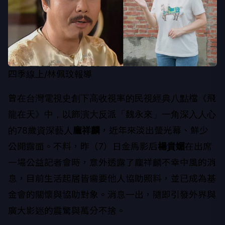
四季線上/林佩玟報導
曾在台灣電視史創下高收視率的民視經典八點檔《飛
龍在天》中，以飾演大反派「魏永來」一角深入人心
的78歲資深藝人
龐祥麟
，近年來淡出螢光幕、鮮少
公開露面。不料，昨（7）日金馬影后
楊貴媚
在出席
一場公益記者會時，意外透露了龐祥麟不幸中風的消
息，目前生活起居皆需要他人協助照料，並已成為基
金會的關懷與協助對象。消息一出，隨即引發外界與
廣大影迷的震驚與萬分不捨。