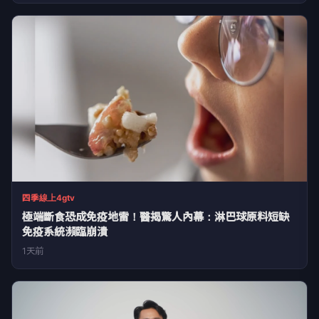
四季線上4gtv
極端斷食恐成免疫地雷！醫揭驚人內幕：淋巴球原料短缺
免疫系統瀕臨崩潰
1天前