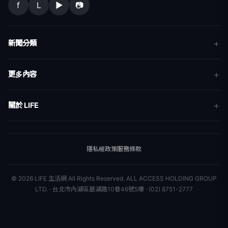
f
L
▶
📷
新聞分類
新聞
更多內容
生活
地方新聞
健康
關於 LIFE
國際新聞
財經
合作夥伴
星座運勢
消費
關於我們
隱私權政策
服務條款
新聞人物
專欄
聯絡我們
新聞組織
© 2026 LIFE 生活網 All Rights Reserved.
ALL ACCESS HOLDING GROUP
LTD. · 台北市內湖區基湖路10巷46號5樓 · (02) 8751-2777