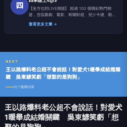
四季線上4gtv
四
【全方位的LIVE頻道】 超過 100 個精彩熱門頻
道，含括戲劇、電影、新聞財經、兒少卡通、動漫
特攝、生活旅遊、時尚新知、運動休閒、音樂綜
查看更多文章 →
藝、現場直擊等各式節目應有盡有！
NEXT
王以路爆料老公超不會說話！對愛犬1暖舉成結婚關
鍵 吳東諺笑虧「想娶的是狗狗」
向下繼續閱讀
王以路爆料老公超不會說話！對愛犬
1暖舉成結婚關鍵 吳東諺笑虧「想