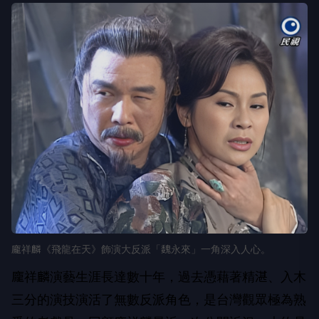
龐祥麟《飛龍在天》飾演大反派「魏永來」一角深入人心。
龐祥麟演藝生涯長達數十年，過去憑藉著精湛、入木
三分的演技演活了無數反派角色，是台灣觀眾極為熟