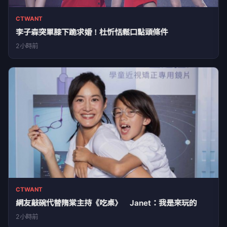
CTWANT
李子森突單膝下跪求婚！杜忻恬鬆口點頭條件
2小時前
CTWANT
網友敲碗代替隋棠主持《吃桌》 Janet：我是來玩的
2小時前