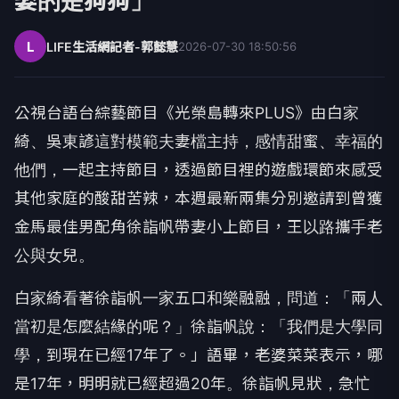
娶的是狗狗」
L
LIFE生活網記者-郭懿慧
2026-07-30 18:50:56
公視台語台綜藝節目《光榮島轉來PLUS》由白家
綺、
吳東諺這對模範夫妻檔主持，感情甜蜜、幸福的
他們，
一起主持節目，透過節目裡的遊戲環節來感受
其他家庭的酸甜苦辣，
本週最新兩集分別邀請到曾獲
金馬最佳男配角徐詣帆帶妻小上節目，
王以路攜手老
公與女兒。
白家綺看著徐詣帆一家五口和樂融融，問道：「
兩人
當初是怎麼結緣的呢？」徐詣帆說：「我們是大學同
學，
到現在已經17年了。」語畢，老婆菜菜表示，哪
是17年，
明明就已經超過20年。徐詣帆見狀，急忙