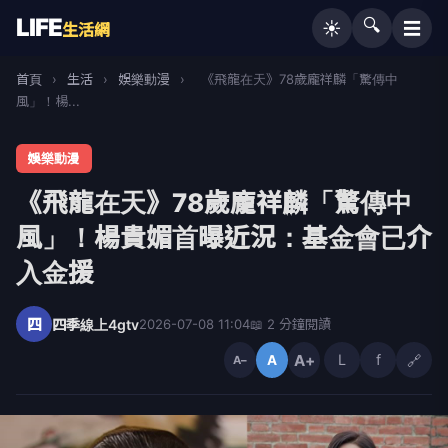
LIFE
🔍
☰
☀️
生活網
首頁
›
生活
›
娛樂動漫
›
《飛龍在天》78歲龐祥麟「驚傳中
風」！楊...
娛樂動漫
《飛龍在天》78歲龐祥麟「驚傳中
風」！楊貴媚首曝近況：基金會已介
入金援
四
四季線上4gtv
2026-07-08 11:04
📖 2 分鐘閱讀
A+
L
f
🔗
A
A−