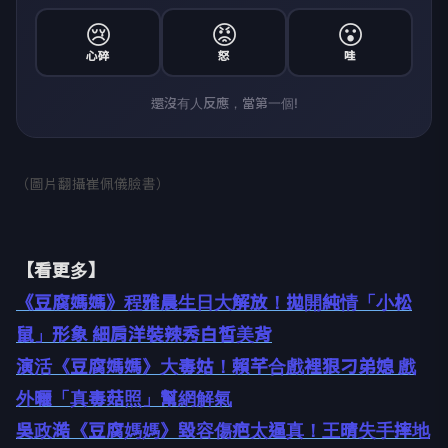
😢
😡
😮
心碎
怒
哇
還沒有人反應，當第一個!
（圖片翻攝崔佩儀臉書）
【看更多】
《豆腐媽媽》程雅晨生日大解放！拋開純情「小松
鼠」形象 細肩洋裝辣秀白皙美背
演活《豆腐媽媽》大毒姑！賴芊合戲裡狠刁弟媳 戲
外曬「真毒菇照」幫網解氣
吳政澔《豆腐媽媽》毀容傷疤太逼真！王晴失手摔地