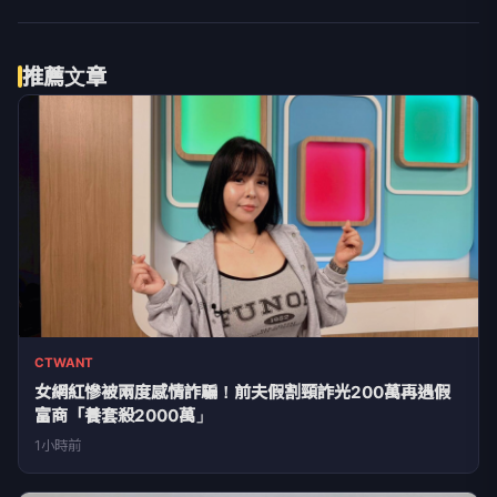
推薦文章
CTWANT
女網紅慘被兩度感情詐騙！前夫假割頸詐光200萬再遇假
富商「養套殺2000萬」
1小時前