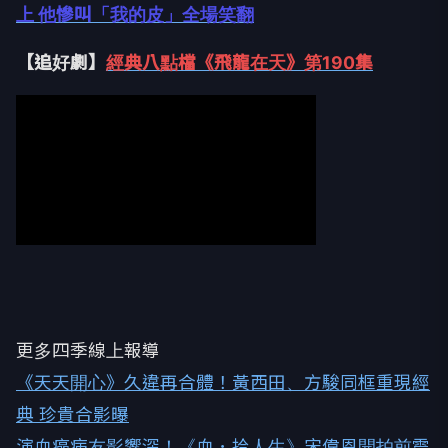
上 他慘叫「我的皮」全場笑翻
【追好劇】
經典八點檔《飛龍在天》第190集
更多四季線上報導
《天天開心》久違再合體！黃西田、方駿同框重現經
典 珍貴合影曝
演血癌病友影響深！《血．拾人生》宋偉恩開拍前震