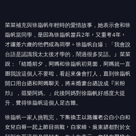
菜菜補充與徐詣帆年輕時的愛情故事，她表示會和徐
詣帆當同學，
是因為徐詣帆當兵2年，又重考4年，
才讓差六歲的他們成為同學。
徐詣帆自爆：「我會說
台語是認識我太太後才學的，鬧過很多笑話。
」菜菜
說：「結婚前夕，阿媽和徐詣帆初見面，
阿媽就一直
跟我說這個人不要啦，看起來像會打人，
直到徐詣帆
開口用台語和阿媽聊天，將未婚妻台語說成『米粉
炒』，
逗樂阿媽。」此後阿媽對徐詣帆好感度大提
升，
覺得徐詣帆這個人足古錐。
徐詣帆一家人挑戰完，
下集換王以路攜老公白小白和
女兒白哥一起上節目挑戰，白家綺、
吳東諺都對於女