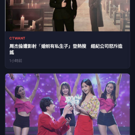
CTWANT
周杰倫遭影射「婚前有私生子」登熱搜 經紀公司怒斥造
謠
1小時前