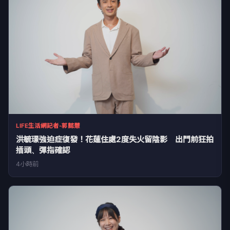
LIFE生活網記者-郭懿慧
洪毓璟強迫症復發！花蓮住處2度失火留陰影 出門前狂拍
插頭、彈指確認
4小時前