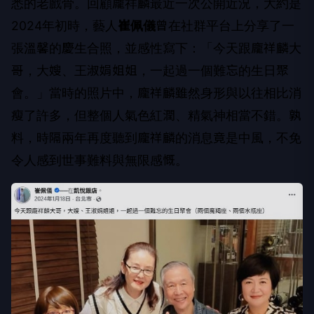
悉的老戲骨。回顧龐祥麟最近一次公開近況，大約是
2024年初時，藝人
崔佩儀
曾在社群平台上分享了一
張溫馨的慶生合照，並感性寫下：「今天跟龐祥麟大
哥，大嫂、王淑娟姐姐，一起過一個難忘的生日聚
會。」當時的照片中，龐祥麟雖然身形與以往相比消
瘦了許多，但整個人氣色紅潤、精氣神相當不錯。孰
料，時隔兩年再度聽到龐祥麟的消息竟是中風，不免
令人感到世事難料與無限感慨。