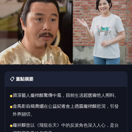
📋 重點摘要
資深藝人龐祥麟驚傳中風，目前生活起居需他人照料。
●
金馬影后楊貴媚在公益記者會上透露龐祥麟近況，引發
●
外界關切。
龐祥麟曾以《飛龍在天》中的反派角色深入人心，是台
●