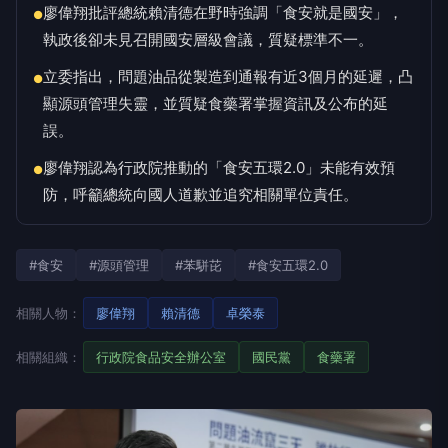
廖偉翔批評總統賴清德在野時強調「食安就是國安」，
●
執政後卻未見召開國安層級會議，質疑標準不一。
立委指出，問題油品從製造到通報有近3個月的延遲，凸
●
顯源頭管理失靈，並質疑食藥署掌握資訊及公布的延
誤。
廖偉翔認為行政院推動的「食安五環2.0」未能有效預
●
防，呼籲總統向國人道歉並追究相關單位責任。
#食安
#源頭管理
#苯駢芘
#食安五環2.0
相關人物：
廖偉翔
賴清德
卓榮泰
相關組織：
行政院食品安全辦公室
國民黨
食藥署