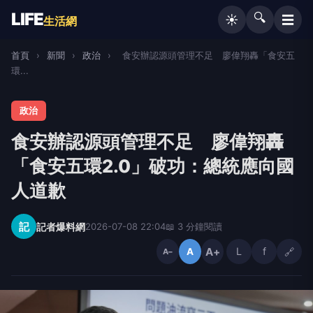
LIFE
🔍
☰
☀️
生活網
首頁
›
新聞
›
政治
›
食安辦認源頭管理不足 廖偉翔轟「食安五
環...
政治
食安辦認源頭管理不足 廖偉翔轟
「食安五環2.0」破功：總統應向國
人道歉
記
記者爆料網
2026-07-08 22:04
📖 3 分鐘閱讀
A+
L
f
🔗
A
A−