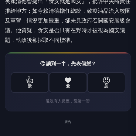
長賴清德曾提出「食安就是國安」，批評中央將責任
推給地方；如今賴清德擔任總統，致癌油品流入校園
及軍營，情況更加嚴重，卻未見政府召開國安層級會
議。他質疑，食安是否只有在野時才被視為國安議
題，執政後卻採取不同標準。
🤔 讀到一半，先表個態？
👍
❤️
😡
讚
愛
怒
還沒有人反應，當第一個!
廣告