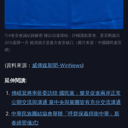
7/4食安會議紀錄解密 陳以信連環砲：許輔護航業者、姜至剛裁示
20%蓋牌一月 賴清德才是最大食安破口（圖片來源：中國國民黨官
網）
(資料來源：
威傳媒新聞-WinNews
)
延伸閱讀:
傅崐萁將率藍委訪陸 國民黨：樂見促進兩岸正常
公開交流與溝通 黨中央與黨團皆有充分交流溝通
中華民族團結協會舉辦「呼群保義捍衛中華」新
春締盟儀式!