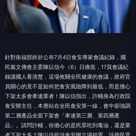
針對衛福部終於公布7月4日食安專家會議紀錄，國
民黨文傳會主委陳以信今（6）日痛批，17頁會議紀
錄讓國人看清楚，這場攸關全民健康的會議，政府官
員關心的竟不是如何把食安風險降到最低，而是擔心
下架太多會牽連業者！陳以信指出，許輔身為行政院
食安辦主任，本應站在全民食安第一線，會中卻強調
第二層產品全面下架會「牽連第三層、第四層產
品」。請問許輔，你擔心的是民眾吃到毒油，還是業
者下架太多？陳以信批評食安辦立場錯置，該替民眾