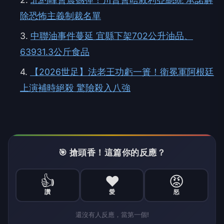
除恐怖主義制裁名單
3.
中聯油事件蔓延 宜縣下架702公升油品、
63931.3公斤食品
4.
【2026世足】法老王功虧一簣！衛冕軍阿根廷
上演補時絕殺 驚險殺入八強
🎯 搶頭香！這篇你的反應？
👍
❤️
😡
讚
愛
怒
還沒有人反應，當第一個!