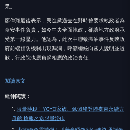
果。
廖偉翔最後表示，民進黨過去在野時曾要求執政者為
食安事件負責，如今中央全面執政，卻讓地方政府承
受第一線壓力。他認為，此次中聯致癌油事件反映政
府前端預防機制出現漏洞，呼籲總統向國人說明並道
歉，行政院也應負起相應的政治責任。
閱讀原文
延伸閱讀：
1.
限量秒殺！YOYO家族、佩佩豬登陸臺東永續方
舟館 搶報名送限量浴巾
2.
北約峰會震撼彈！川普會晤敘利亞總統 承諾解