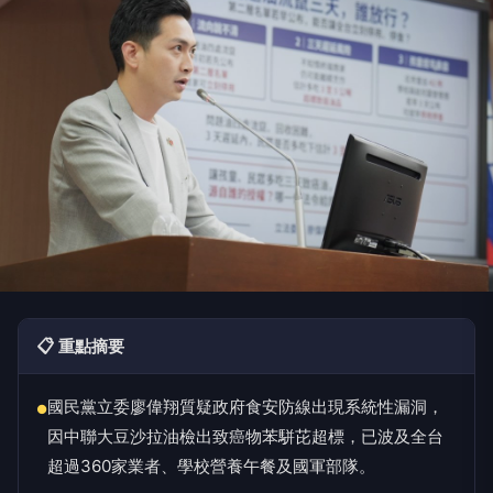
📋 重點摘要
國民黨立委廖偉翔質疑政府食安防線出現系統性漏洞，
●
因中聯大豆沙拉油檢出致癌物苯駢芘超標，已波及全台
超過360家業者、學校營養午餐及國軍部隊。