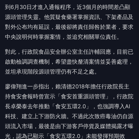
到6月30日才進入通報程序，近3個月的時間差凸顯
源頭管理失靈。他質疑食藥署掌握資訊、下架產品及
對外公布均有延誤，最後卻將責任歸咎於業者，要求
中央說明何時掌握案情，並追究相關單位責任。
對此，行政院食品安全辦公室主任許輔回應，目前已
啟動檢調調查機制，希望盡快釐清案情並妥善處理，
並坦承現階段源頭管理仍有不足之處。
廖偉翔進一步指出，賴清德2018年擔任行政院長主
持食安會報時曾宣示「食安首重源頭管理」，行政院
長卓榮泰去年推動「食安五環2.0」，也強調導入AI
科技、建立上下游防火牆。不過此次致癌毒油仍自源
頭流入市場，最後是由下游客戶停貨及媒體揭露才曝
光，認為已顯示「食安五環2.0」未能發揮預期效