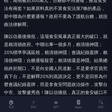
標，南僑被罰300萬元，台糖卻不用通報，難道食安
法有兩套？如果原料真的不算食安法第7條的產品，
那中聯為什麼要通報？政府不要為了護航台糖，就扭
曲法律解釋。
陳以信最後痛批，這場食安風暴真正最大的破口，就
是賴清德政府。中聯出事一個多月，賴清德神隱；
20%標準爭議延燒，賴清德神隱；會議紀錄蓋牌，賴
清德神隱；台糖通報疑雲，賴清德還是神隱。結果總
統終於開口，不是向全國人民道歉，不是要求官員究
責下台，不是解釋20%到底誰決定，更不是回答為什
麼會議紀錄蓋牌，而是拿食安問題政治操作，攻擊台
中市、攻擊盧秀燕！陳以信痛批，真正的食安破口不
是台中，是賴清德政府！
🏠
⚡
🔥
🔍
首頁
即時
熱門
搜尋
Reels