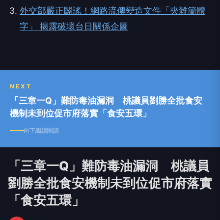
外交部嚴正闢謠！網路流傳變造文件「夾雜簡體
字」 揭露破壞台日關係企圖
NEXT
「三章一Q」難防毒油漏洞 桃議員劉勝全批食安
機制未到位促市府落實「食安五環」
向下繼續閱讀
「三章一Q」難防毒油漏洞 桃議員
劉勝全批食安機制未到位促市府落實
「食安五環」