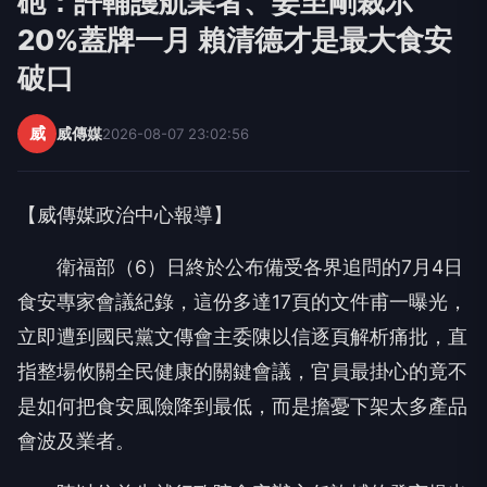
砲：許輔護航業者、姜至剛裁示
20%蓋牌一月 賴清德才是最大食安
破口
威
威傳媒
2026-08-07 23:02:56
【威傳媒政治中心報導】
衛福部（6）日終於公布備受各界追問的7月4日
食安專家會議紀錄，這份多達17頁的文件甫一曝光，
立即遭到國民黨文傳會主委陳以信逐頁解析痛批，直
指整場攸關全民健康的關鍵會議，官員最掛心的竟不
是如何把食安風險降到最低，而是擔憂下架太多產品
會波及業者。