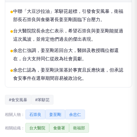
中聯「大豆沙拉油」苯駢芘超標，引發食安風暴，衛福
●
部長石崇良與食藥署長姜至剛面臨下台壓力。
台大醫院院長余忠仁表示，希望石崇良與姜至剛能挺過
●
這次風波，並肯定他們過去的傑出表現。
余忠仁強調，姜至剛若回台大，醫師及教授職位都還
●
在，台大支持同仁從政為社會貢獻。
余忠仁認為，姜至剛決策基於事實且反應快速，但承認
●
食安事件在選舉期間容易被政治化。
#食安風暴
#苯駢芘
相關人物：
石崇良
姜至剛
余忠仁
相關組織：
台大醫院
食藥署
衛福部