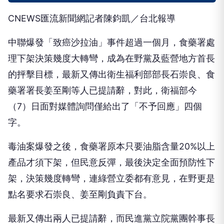
CNEWS匯流新聞網記者陳鈞凱／台北報導
中聯爆發「致癌沙拉油」事件超過一個月，食藥署處
理下架決策幾度大轉彎，成為在野黨及藍營地方首長
的抨擊目標，最新又傳出衛生福利部部長石崇良、食
藥署署長姜至剛等人已提請辭，對此，衛福部今
（7）日面對媒體詢問僅給出了「不予回應」四個
字。
毒油案爆發之後，食藥署原本只要油脂含量20%以上
產品才須下架，但民意反彈，最後決定全面預防性下
架，決策幾度轉彎，連綠營立委都有意見，在野更是
點名要求石崇良、姜至剛負責下台。
最新又傳出兩人已提請辭，而民進黨立院黨團幹事長