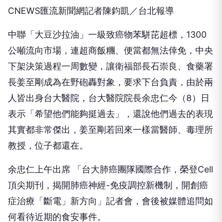
CNEWS匯流新聞網記者陳鈞凱／台北報導
中聯「大豆沙拉油」一級致癌物苯駢芘超標，1300
公噸流向市場，連超商飯糰、便當都無法倖免，中央
下架決策過程一周數變，讓衛福部長石崇良、食藥署
長姜至剛成為在野砲轟對象，要求下台負責，由於兩
人皆出身台大醫院，台大醫院院長余忠仁今（8）日
表示「希望他們能夠挺過去」，還說他們過去的表現
其實都非常傑出，姜至剛若回來一樣當醫師、毒理所
教授，位子都還在。
余忠仁上午出席 「台大肺癌團隊國際合作，榮登Cell
頂尖期刊，揭開肺癌神經-免疫調控新機制，開創癌
症治療「斷電」新方向」記者會，會後被媒體追問如
何看待近期的食安事件。