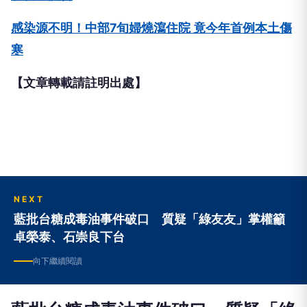
感染源不明！中部7旬婦燒瀉住院 竟今年首例本土傷
寒
【文章轉載請註明出處】
NEXT
藍批台糖成毒油事件破口 質疑「綠友友」掌權籲
卓榮泰、石崇良下台
向下繼續閱讀