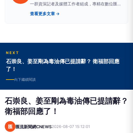
一群資深記者及媒體工作者組成，專精在數位匯
流、醫藥生活、網路科技、政治民調、新能源及金
查看更多文章 →
融財經等領域。新聞擴散平台包括雅虎、google
news、蕃薯藤、網路家庭、HiNet及新浪等最具影
響力的大型入口網站。
NEXT
石崇良、姜至剛為毒油傳已提請辭？ 衛福部回應
了！
向下繼續閱讀
石崇良、姜至剛為毒油傳已提請辭？
衛福部回應了！
匯
匯流新聞網CNEWS
2026-08-07 15:12:01