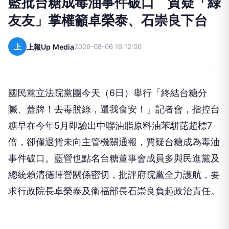
藍批台糖成毒油事件破口 質疑「綠
友友」掌權籲卓榮泰、石崇良下台
上
上報Up Media
2026-08-06 16:12:00
國民黨立法院黨團今天（6日）舉行「終結台糖分
贓、蓋牌！去毒脫綠，還我食安！」記者會，指控台
糖早在今年5月即驗出中聯油脂原料油苯駢芘超標7
倍，卻僅退貨未向主管機關通報，質疑台糖成為毒油
事件破口。藍營也點名台糖董事會成員多與民進黨及
總統賴清德陣營關係密切，批評府院黨全力護航，要
求行政院長卓榮泰及衛福部長石崇良負起政治責任。