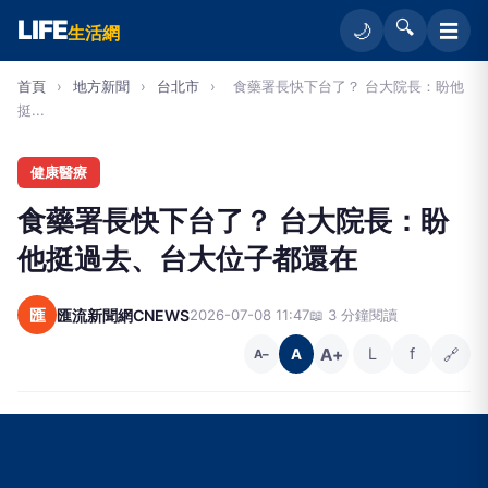
LIFE
🔍
☰
🌙
生活網
首頁
›
地方新聞
›
台北市
›
食藥署長快下台了？ 台大院長：盼他
挺...
健康醫療
食藥署長快下台了？ 台大院長：盼
他挺過去、台大位子都還在
匯
匯流新聞網CNEWS
2026-07-08 11:47
📖 3 分鐘閱讀
A+
L
f
🔗
A
A−