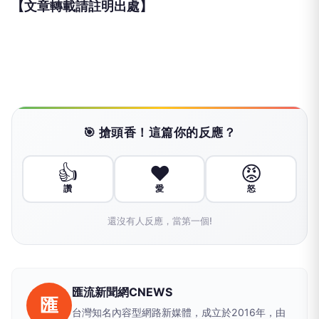
【文章轉載請註明出處】
🎯 搶頭香！這篇你的反應？
👍
❤️
😡
讚
愛
怒
還沒有人反應，當第一個!
匯流新聞網CNEWS
匯
台灣知名內容型網路新媒體，成立於2016年，由