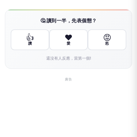
🤔 讀到一半，先表個態？
👍
❤️
😡
讚
愛
怒
還沒有人反應，當第一個!
廣告