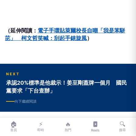
（延伸閱讀：
電子手環貼萊爾校長自嘲「我是苯駢
芘」 柯文哲笑喊：刮起手錶旋風
）
NEXT
承認20%標準是他裁示！姜至剛蓋牌一個月 國民
黨要求「下台查辦」
向下繼續閱讀
承認20%標準是他裁示！姜至剛蓋
🏠
⚡
🔥
🔍
首頁
即時
熱門
搜尋
Reels
牌一個月 國民黨要求「下台查辦」