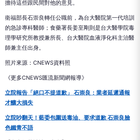
擔待這些跟民間對他的意見。
衛福部長石崇良轉任公職前，為台大醫院第一代培訓
的急診專科醫師；食藥署長姜至剛則是台大醫學院毒
理學研究所教授兼所長、台大醫院血液淨化科主治醫
師兼主任出身。
照片來源：CNEWS資料照
《更多CNEWS匯流新聞網報導》
立院報告「絕口不提道歉」 石崇良：業者延遲通報
才釀大損失
立院吵翻天！藍委包圍送毒油、要求道歉 石崇良臉
色鐵青不語