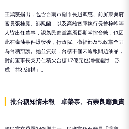
王鴻薇指出，包含台南市副市長趙卿惠、前屏東縣府
官員張桂鳳、鄞鳳蘭，以及高雄智庫執行長曾梓峰等
人皆出任董事，認為民進黨高層長期掌控台糖，也因
此在毒油事件爆發後，行政院、衛福部及執政黨全力
為台糖辯護。她並質疑，台糖不僅未通報問題油品，
對前董事長吳乃仁積欠台糖1.7億元也消極追討，形
成「共犯結構」。
批台糖知情未報 卓榮泰、石崇良應負責
國民黨立委羅智強則表示，民進黨稱台糖是「乖寶