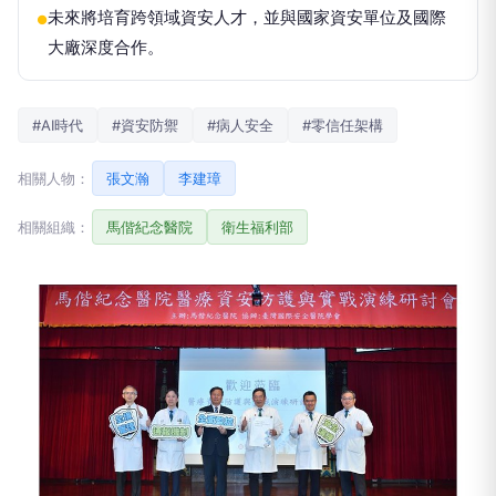
未來將培育跨領域資安人才，並與國家資安單位及國際
●
大廠深度合作。
#AI時代
#資安防禦
#病人安全
#零信任架構
相關人物：
張文瀚
李建璋
相關組織：
馬偕紀念醫院
衛生福利部