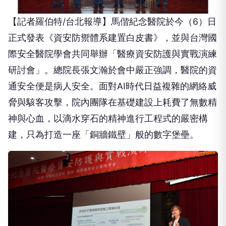
【記者羅伯特/台北報導】馬偕紀念醫院於今（6）日
正式發表《資安防禦體系建置白皮書》，並與台灣國
際安全醫院學會共同舉辦「醫療資安防護與實戰演練
研討會」。總院長張文瀚於會中嚴正強調，醫院的資
通安全便是病人安全。面對AI時代日益複雜的網絡威
脅與駭客攻擊，院內團隊在基礎建設上耗費了無數精
神與心血，以滴水穿石的精神進行工程式的嚴密構
建，只為打造一座「銅牆鐵壁」般的數字堡壘。