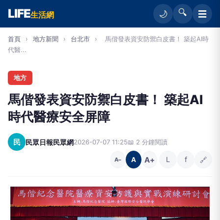
LIFE
🔍
☰
🌙
生活網
首頁
›
地方新聞
›
台北市
›
馬偕發表資安防禦白皮書！ 築起AI時
代醫...
地方
馬偕發表資安防禦白皮書！ 築起AI
時代醫療安全屏障
民
民眾日報民眾網
2026-07-07 11:25
📖 2 分鐘閱讀
A+
L
f
🔗
A
A−