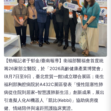
【勁報記者于郁金/臺南報導】衛福部醫福會首度統
籌26家部立醫院，於「2026高齡健康產業博覽會」
(8月7日至9日，臺北世貿一館)成立聯合展區；衛生
福利部胸腔病院於A432C展區發表「慢性阻塞性肺
病從住院到居家–智慧護肺新生活」創新成果，展出
引進擬人化AI機器人「凱比(Kebbi)」協助病房復
健、情緒陪伴與遠距照護臨床實證。