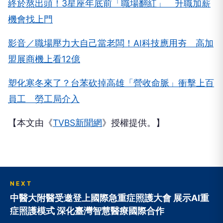
終於熬出頭！3星座年底前「職場翻紅」 升職加薪
機會找上門
影音／職場壓力大自己當老闆！AI科技應用夯 高加
盟展商機上看12億
塑化寒冬來了？台苯砍掉高雄「營收命脈」衝擊上百
員工 勞工局介入
【本文由《
TVBS新聞網
》授權提供。】
NEXT
中醫大附醫受邀登上國際急重症照護大會 展示AI重
症照護模式 深化臺灣智慧醫療國際合作