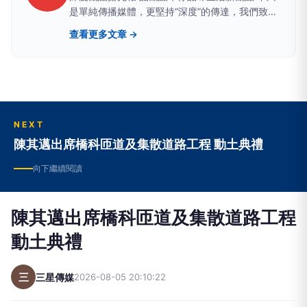
是單純傳播媒體，更堅持“深度”的傳達，我們致力
於建立一個具有品質、品味、品行，值得信任的媒
查看更多文章 →
體品牌。聚焦時事議題提供有品、有價值且白色中
立之論點，讓觀眾可以從中獲得最真實的訊息。
NEXT
陳其邁出席橋科匝道及集散道路工程 動土典禮
向下繼續閱讀
陳其邁出席橋科匝道及集散道路工程
動土典禮
三
三星傳媒
2026-08-05 20:10:22