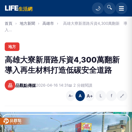
LIFE
🔍
☰
🌙
生活網
首頁
›
地方新聞
›
高雄市
›
高雄大寮新厝路斥資4,300萬翻新 導
入...
地方
高雄大寮新厝路斥資4,300萬翻新
導入再生材料打造低碳安全道路
品
品觀點傳媒
2026-04-16 14:31
📖 2 分鐘閱讀
A+
L
f
🔗
A
A−