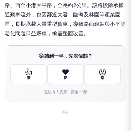
路、西至小港大平路，全長約2公里。該路段除承擔
通勤車流外，也因鄰近大發、臨海及林園等產業園
區，長期承載大量重型貨車，導致路面龜裂與不平等
老化問題日益嚴重，亟需整體改善。
🤔 讀到一半，先表個態？
👍
❤️
😡
讚
愛
怒
還沒有人反應，當第一個!
廣告