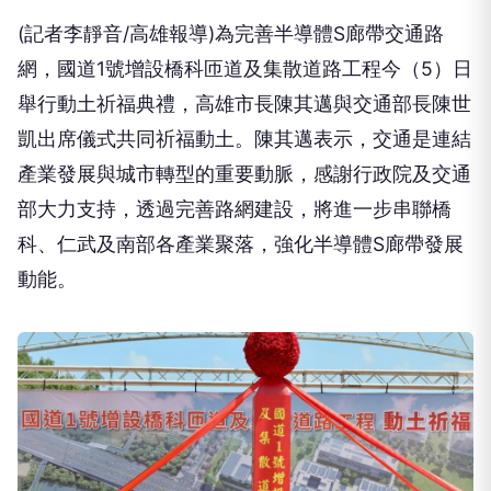
(記者李靜音/高雄報導)為完善半導體S廊帶交通路
網，國道1號增設橋科匝道及集散道路工程今（5）日
舉行動土祈福典禮，高雄市長陳其邁與交通部長陳世
凱出席儀式共同祈福動土。陳其邁表示，交通是連結
產業發展與城市轉型的重要動脈，感謝行政院及交通
部大力支持，透過完善路網建設，將進一步串聯橋
科、仁武及南部各產業聚落，強化半導體S廊帶發展
動能。