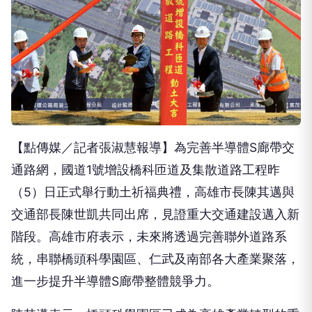
【點傳媒／記者張淑慧報導】為完善半導體S廊帶交
通路網，國道1號增設橋科匝道及集散道路工程昨
（5）日正式舉行動土祈福典禮，高雄市長陳其邁與
交通部長陳世凱共同出席，見證重大交通建設邁入新
階段。高雄市府表示，未來將透過完善聯外道路系
統，串聯橋頭科學園區、仁武及南部各大產業聚落，
進一步提升半導體S廊帶整體競爭力。