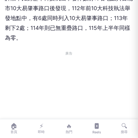
市10大易肇事路口後發現，112年前10大科技執法舉
發地點中，有6處同時列入10大易肇事路口；113年
剩下2處；114年則已無重疊路口，115年上半年同樣
為零。
廣告
🏠
⚡
🔥
🔍
首頁
即時
熱門
搜尋
Reels