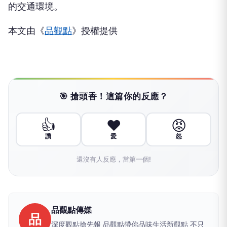
的交通環境。
本文由《
品觀點
》授權提供
🎯 搶頭香！這篇你的反應？
👍
❤️
😡
讚
愛
怒
還沒有人反應，當第一個!
品觀點傳媒
品
深度觀點搶先報 品觀點帶你品味生活新觀點 不只