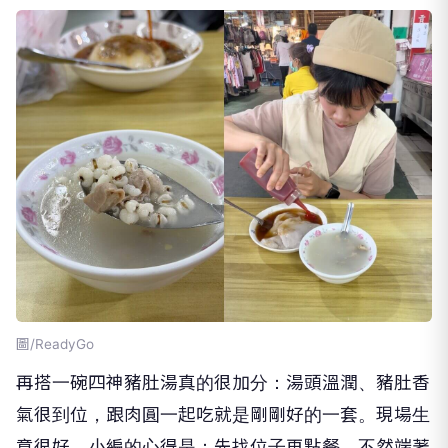
圖/ReadyGo
再搭一碗四神豬肚湯真的很加分：湯頭溫潤、豬肚香
氣很到位，跟肉圓一起吃就是剛剛好的一套。現場生
意很好，小編的心得是：先找位子再點餐，不然端著