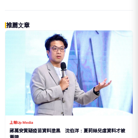
推薦文章
上報Up Media
蔣萬安質疑疫苗資料塗黑 沈伯洋：夏莉絲兒虐資料才被
蓋牌