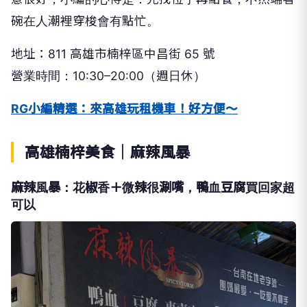
碗在人潮裡穿梭會有點忙。
地址：811 高雄市楠梓區中昌街 65 號
營業時間：10:30–20:00（週日休）
RG小編精選：來高雄玩租機車！好方便～
高雄楠梓美食｜麻辣風暴
麻辣風暴：花椒香＋微辣很涮嘴，鴨血豆腐買回家超
可以