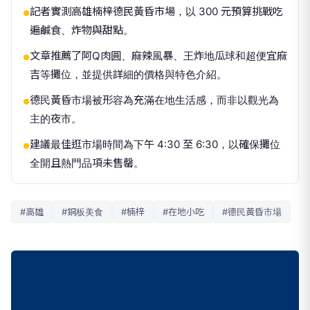
記者實測高雄楠梓德民黃昏市場，以 300 元預算挑戰吃
●
遍鹹食、炸物與甜點。
文章推薦了阿Q肉圓、麻辣風暴、王炸地瓜球和超便宜麻
●
吉等攤位，並提供詳細的價格與特色介紹。
德民黃昏市場被形容為充滿在地生活感，而非以觀光為
●
主的夜市。
建議最佳逛市場時間為下午 4:30 至 6:30，以確保攤位
●
全開且熱門品項未售罄。
#高雄
#銅板美食
#楠梓
#在地小吃
#德民黃昏市場