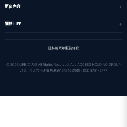
新聞
更多內容
生活
地方新聞
健康
關於 LIFE
國際新聞
財經
合作夥伴
星座運勢
消費
關於我們
隱私權政策
服務條款
新聞人物
專欄
聯絡我們
新聞組織
© 2026 LIFE 生活網 All Rights Reserved.
ALL ACCESS HOLDING GROUP
LTD. · 台北市內湖區基湖路10巷46號5樓 · (02) 8751-2777