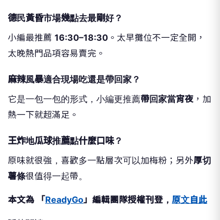
德民黃昏市場幾點去最剛好？
小編最推薦
16:30–18:30
。太早攤位不一定全開，
太晚熱門品項容易賣完。
麻辣風暴適合現場吃還是帶回家？
它是一包一包的形式，小編更推薦
帶回家當宵夜
，加
熱一下就超滿足。
王炸地瓜球推薦點什麼口味？
原味就很強，喜歡多一點層次可以加梅粉；另外
厚切
薯條
很值得一起帶。
本文為 「
ReadyGo
」編輯團隊授權刊登，
原文自此