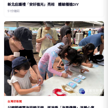
新北庇護禮「安好植光」亮相 體驗種植DIY
51分鐘前
台灣好新聞
父親節通霄海岸親子遊 逐浪季「海風傳情」溫暖心意