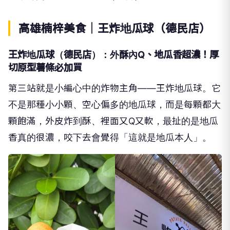
高雄楠梓美食｜王炸地瓜球（德民店）
王炸地瓜球（德民店）：外酥內Q、地瓜香超濃！厚
切原型薯條必加買
第三站就是小編心中的炸物主角——王炸地瓜球。它
不是那種小小顆、空心偏多的地瓜球，而是每顆都大
顆飽滿，外皮炸到酥、裡面又Q又軟，最扯的是地瓜
香真的很濃，咬下去會覺得「這就是地瓜本人」。