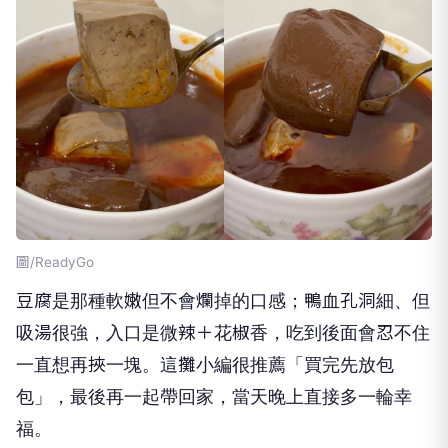
圖/ReadyGo
豆腐是那種軟嫩但不會爛掉的口感；鴨血孔洞細、但
吸湯很強，入口是微辣＋花椒香，吃到後面會忍不住
一直想再挾一塊。這攤小編很推薦「買完先放包
包」，最後再一起帶回家，當天晚上直接多一輪幸
福。