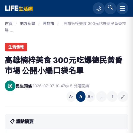
LIFE
🔍
☰
🌙
生活網
首頁
›
地方新聞
›
高雄市
›
高雄楠梓美食 300元吃爆德民黃昏市
場 ...
生活情報
高雄楠梓美食 300元吃爆德民黃昏
市場 公開小編口袋名單
民
民生頭條
2026-07-07 10:47
📖 5 分鐘閱讀
A+
L
f
🔗
A
A−
📋 重點摘要