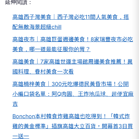
延伸閱讀：
高雄西子灣美食｜西子灣必吃11間人氣美食，搭
配無敵海景超級chill
高雄夜市｜高雄巨蛋週邊美食！8家瑞豐夜市必吃
美食，哪一道最能征服你的胃？
高雄美食｜7家高雄世運主場館周邊美食推薦！異
國料理、眷村美食一次看
高雄楠梓美食｜300元吃爆德民黃昏市場！公開
小編口袋名單：阿Q肉圓、王炸地瓜球、超便宜麻
吉
Bonchon本村韓食炸雞高雄也吃得到！「韓式炸
雞的黃金標準」插旗高雄大立百貨，開幕首3日買
一送一