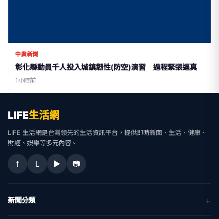
中廣新聞
彰化縣動員千人投入城鎮韌性(防空)演習 過程緊張逼真
1小時前
LIFE
生活網
LIFE 生活網是台灣領先的生活資訊平台，提供即時新聞、生活、健康、
財經、娛樂等多元內容。
f
L
▶
📷
新聞分類