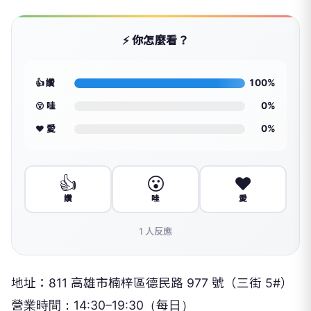
⚡ 你怎麼看？
100%
👍 讚
0%
😮 哇
0%
❤️ 愛
👍
😮
❤️
讚
哇
愛
1
人反應
地址：811 高雄市楠梓區德民路 977 號（三街 5#）
營業時間：14:30–19:30（每日）