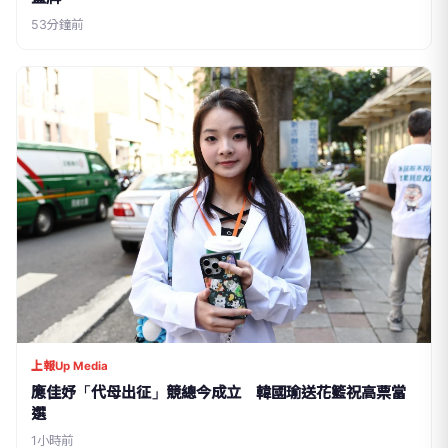
53分鐘前
上報Up Media
應佳妤「代母出征」競總今成立 韓國瑜送花籃祝高票當
選
1小時前