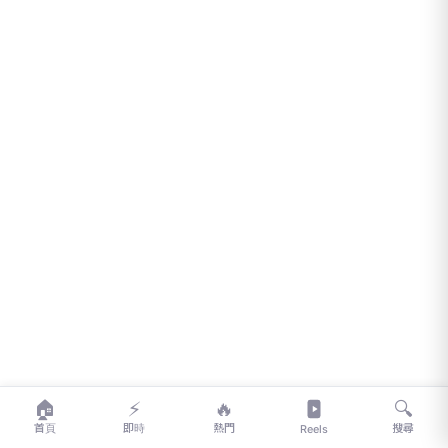
🏠
⚡
🔥
🔍
首頁
即時
熱門
搜尋
Reels