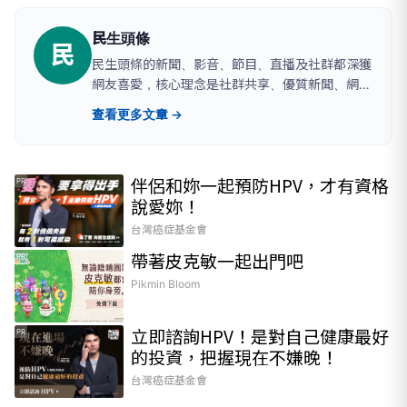
民生頭條
民
民生頭條的新聞、影音、節目、直播及社群都深獲
網友喜愛，核心理念是社群共享、優質新聞、網路
互動及行銷優化；沒有腥羶色與政治謾罵，重視名
查看更多文章 →
家共筆，提供行銷專案合作，歡迎來函！
伴侶和妳一起預防HPV，才有資格
PR
說愛妳！
台灣癌症基金會
帶著皮克敏一起出門吧
PR
Pikmin Bloom
立即諮詢HPV！是對自己健康最好
PR
的投資，把握現在不嫌晚！
台灣癌症基金會