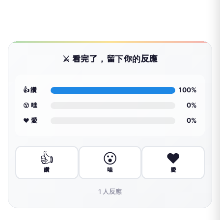
⚔️ 看完了，留下你的反應
100%
👍 讚
0%
😮 哇
0%
❤️ 愛
👍
😮
❤️
讚
哇
愛
1
人反應