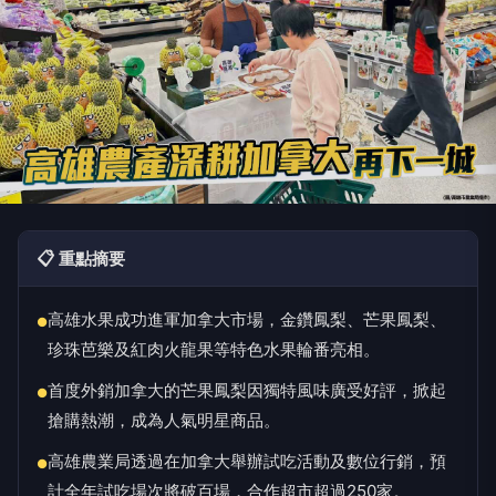
📋 重點摘要
高雄水果成功進軍加拿大市場，金鑽鳳梨、芒果鳳梨、
●
珍珠芭樂及紅肉火龍果等特色水果輪番亮相。
首度外銷加拿大的芒果鳳梨因獨特風味廣受好評，掀起
●
搶購熱潮，成為人氣明星商品。
高雄農業局透過在加拿大舉辦試吃活動及數位行銷，預
●
計全年試吃場次將破百場，合作超市超過250家。