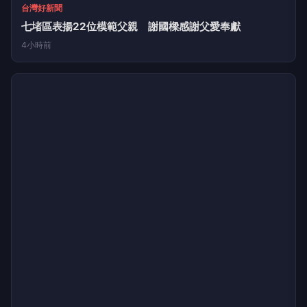
台灣好新聞
苗栗玉清宮捐贈500萬元給縣府 挹注弱勢家庭服務及長
照醫療資源
4小時前