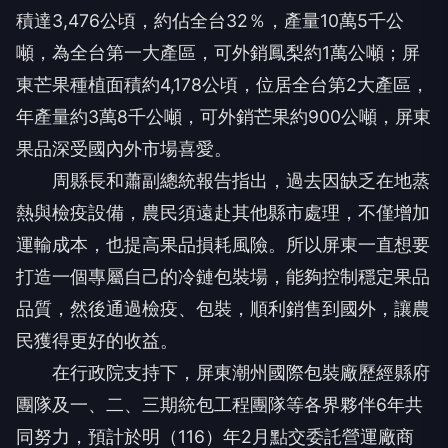
積達3,476公頃，約佔全台32％，產量10萬5千公
噸，為全台第一大產區，可外銷鳳梨約1萬公噸；屏
東芒果種植面積約4,178公頃，位居全台第2大產區，
年產量約3萬8千公噸，可外銷芒果約900公噸，屏東
果品深受國內外市場喜愛。
周縣長和蕭副總統報告指出，過去因缺乏在地蒸
熱與檢疫設備，農民須遠赴其他縣市處理，不僅增加
運輸成本，也提高果品損耗風險。所以屏東一直想要
打造一個專屬自己的冷鏈包裝場，能夠控制穩定果品
品質，然後通過檢疫、包裝，順利銷售到國外，讓農
民獲得更好的收益。
在行政院支持下，屏東潮州國際包裝廠歷經縣府
團隊及一、二、三期統包工程團隊等各界夥伴6年共
同努力，預計於明（116）年2月點交委託營運廠商