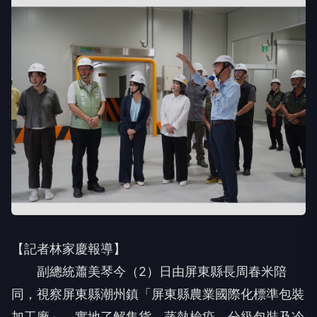
【記者林家慶報導】
副總統蕭美琴今（2）日由屏東縣長周春米陪
同，視察屏東縣潮州鎮「屏東縣農業國際化標準包裝
加工廠」，實地了解集貨、蒸熱檢疫、分級包裝及冷