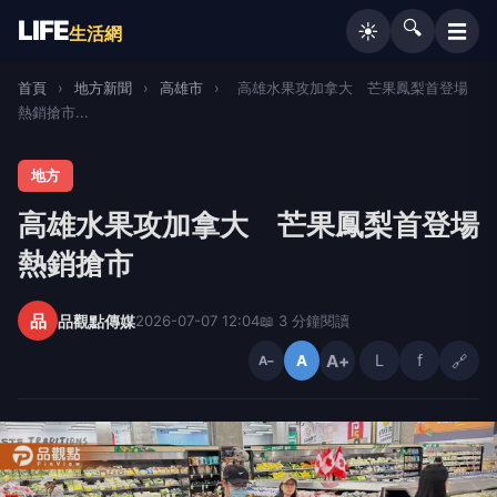
LIFE
🔍
☰
☀️
生活網
首頁
›
地方新聞
›
高雄市
›
高雄水果攻加拿大 芒果鳳梨首登場
熱銷搶市...
地方
高雄水果攻加拿大 芒果鳳梨首登場
熱銷搶市
品
品觀點傳媒
2026-07-07 12:04
📖 3 分鐘閱讀
A+
L
f
🔗
A
A−