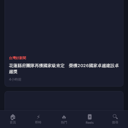
台灣好新聞
高雄市民赴日享專屬小禮！ 高雄與青森縣陸奧市即日啟
動景點互惠
4小時前
🏠
⚡
🔥
🔍
首頁
即時
熱門
搜尋
Reels