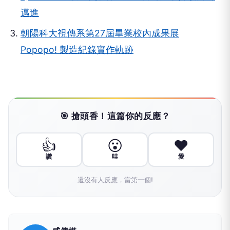
邁進
朝陽科大視傳系第27屆畢業校內成果展
Popopo! 製造紀錄實作軌跡
🎯 搶頭香！這篇你的反應？
👍
😮
❤️
讚
哇
愛
還沒有人反應，當第一個!