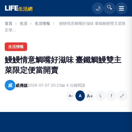
LIFE
🔍
☰
🌙
生活網
首頁
›
生活
›
生活情報
›
鰻鰻情意鯛嘴好滋味 臺鐵鯛鰻雙主菜限
定便...
生活情報
鰻鰻情意鯛嘴好滋味 臺鐵鯛鰻雙主
菜限定便當開賣
威
威傳媒
2026-07-07 20:23
📖 4 分鐘閱讀
A+
L
f
🔗
A
A−