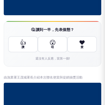
🤔 讀到一半，先表個態？
👍
😮
❤️
讚
哇
愛
還沒有人反應，當第一個!
由漁業署王茂城署長介紹本次聯名便當與促銷抽獎活動