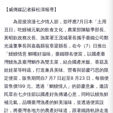
【威傳媒記者蘇松濤報導】
為迎接浪漫七夕情人節，並呼應7月日本「土用
丑日」吃鰻補元氣的飲食文化，農業部陳駿季部長、
黃昭欽政務次長、漁業署王茂城署長攜手臺鐵公司鄭
光遠董事長與嘉義縣翁章梁縣長，在今（7）日推出
「鰻鰻情意 鯛嘴好滋味」臺鐵聯名便當，以國產臺
灣鰻魚及臺灣鯛作為雙主菜，結合國產米飯、香菇及
娃娃菜等時蔬，打造兼具美味、營養與節慶巧思的限
定便當，販售期間自7 月7 日起至8 月23 日，每個便
當售價199 元。透過「鯛鰻情人」的節慶意象，邀請
民眾在七夕佳節以國產好魚傳遞心意，同時以鰻魚鮮
補元氣，品嚐臺灣漁產的鮮美滋味，並透過便當設
計，將臺灣各地方的農產好味道，跟著鐵路軌跡走進