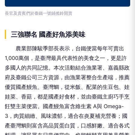
長官及貴賓們於臺鐵一號鋪搖鈴開賣
三強聯名 國產好魚添美味
農業部陳駿季部長表示，台鐵便當每年可賣出
1,000萬個，是臺灣最具代表性的美食之一，更是許
多國人的共同記憶。本次活動結合漁業署、嘉義縣政
府及臺鐵公司三方資源，由漁業署整合生產端，推薦
優質國產鰻魚、臺灣鯛，從米飯、配菜的生豆包、娃
娃菜、香菇，都是國產好食材，並由臺鐵主廚巧手烹
飪雙主菜便當。國產鰻魚富含維生素 A與 Omega-
3，肉質細緻、風味濃郁，適合在炎夏補充營養；國
產臺灣鯛則富含高品質蛋白質，口感鮮嫩、適合各式