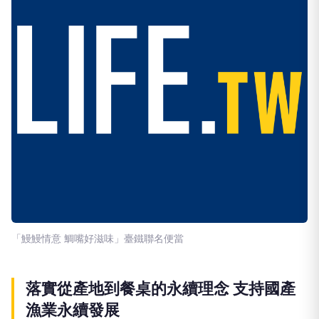
「鰻鰻情意 鯛嘴好滋味」臺鐵聯名便當
落實從產地到餐桌的永續理念 支持國產
漁業永續發展