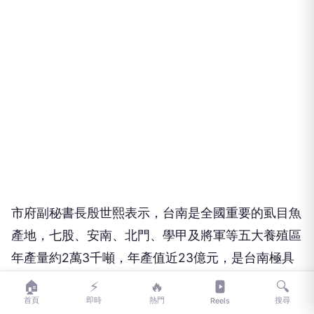
市府副秘書長殷世熙表示，台南是全國重要的虱目魚
產地，七股、安南、北門、學甲及將軍等五大養殖區
年產量約2萬3千噸，年產值近23億元，是台南極具
代表性的特色漁產。此次透過全聯、大全聯等實體通
🏠
⚡
🔥
🔍
首頁
即時
熱門
搜尋
路推廣，不僅讓消費者更方便選購新鮮優質的台南虱
Reels