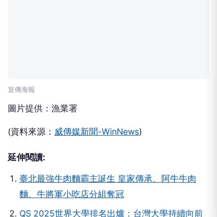
宣傳海報
圖片提供：漁業署
(資料來源：
威傳媒新聞-WinNews
)
延伸閱讀:
臺北最強牛肉麵霸主誕生 皇家傳承、阿牛牛肉
麵、牛將軍小吃店分組奪冠
QS 2025世界大學排名出爐：台灣大學持續向前