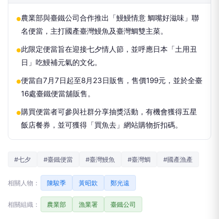
農業部與臺鐵公司合作推出「鰻鰻情意 鯛嘴好滋味」聯
●
名便當，主打國產臺灣鰻魚及臺灣鯛雙主菜。
此限定便當旨在迎接七夕情人節，並呼應日本「土用丑
●
日」吃鰻補元氣的文化。
便當自7月7日起至8月23日販售，售價199元，並於全臺
●
16處臺鐵便當舖販售。
購買便當者可參與社群分享抽獎活動，有機會獲得五星
●
飯店餐券，並可獲得「買魚去」網站購物折扣碼。
#七夕
#臺鐵便當
#臺灣鰻魚
#臺灣鯛
#國產漁產
相關人物：
陳駿季
黃昭欽
鄭光遠
相關組織：
農業部
漁業署
臺鐵公司