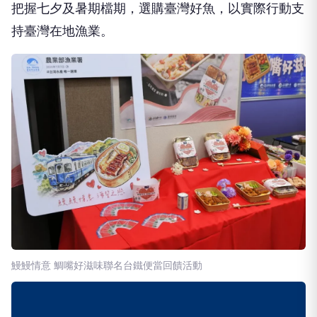
把握七夕及暑期檔期，選購臺灣好魚，以實際行動支
持臺灣在地漁業。
鰻鰻情意 鯛嘴好滋味聯名台鐵便當回饋活動