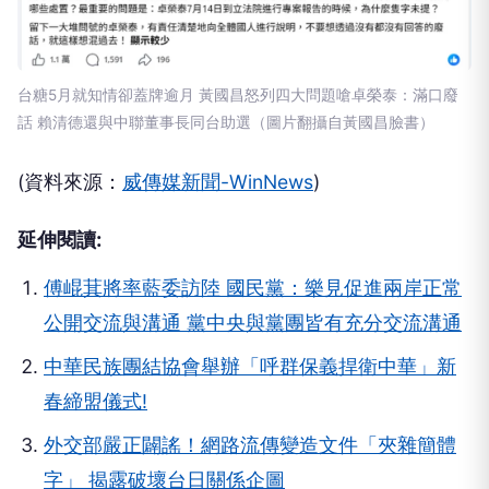
台糖5月就知情卻蓋牌逾月 黃國昌怒列四大問題嗆卓榮泰：滿口廢
話 賴清德還與中聯董事長同台助選（圖片翻攝自黃國昌臉書）
(資料來源：
威傳媒新聞-WinNews
)
延伸閱讀:
傅崐萁將率藍委訪陸 國民黨：樂見促進兩岸正常
公開交流與溝通 黨中央與黨團皆有充分交流溝通
中華民族團結協會舉辦「呼群保義捍衛中華」新
春締盟儀式!
外交部嚴正闢謠！網路流傳變造文件「夾雜簡體
字」 揭露破壞台日關係企圖