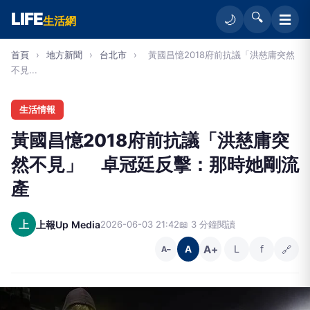
LIFE
🔍
☰
🌙
生活網
首頁
›
地方新聞
›
台北市
›
黃國昌憶2018府前抗議「洪慈庸突然
不見...
生活情報
黃國昌憶2018府前抗議「洪慈庸突
然不見」 卓冠廷反擊：那時她剛流
產
上
上報Up Media
2026-06-03 21:42
📖 3 分鐘閱讀
A+
L
f
🔗
A
A−