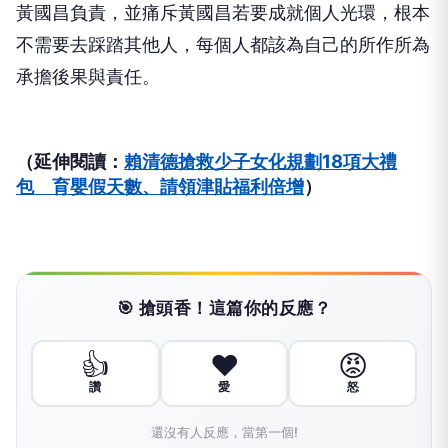
黃國昌負責，並痛斥黃國昌若要成就個人光環，根本
不需要去踩踏其他人，每個人都該為自己的所作所為
承擔後果與責任。
（延伸閱讀：
賴清德搶救少子女化規劃18項大禮
包 育嬰假天數、請領津貼福利倍增
）
🎯 搶頭香！這篇你的反應？
👍
❤️
😡
讚
愛
怒
還沒有人反應，當第一個!