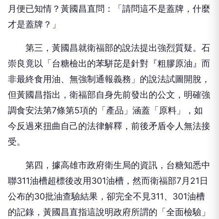
月便已知情？黃國昌直問：「請問這不是蓋牌，什麼
才是蓋牌？」
第三，黃國昌就衛福部的說法提出強烈質疑。石
崇良竟以「台糖檢出的苯駢芘是針對『粗膠原油』而
非最終食用油、無強制通報義務」的說法試圖開脫，
但黃國昌指出，衛福部自身先前發出的公文，明確強
調食安法第7條第5項的「產品」涵蓋「原料」，如
今反過來扭曲自己的法律解釋，前後矛盾令人無法接
受。
第四，據高雄市政府衛生局的資訊，台糖知悉中
聯311油槽超標後改用301油槽，然而衛福部7月21日
公布的30批油查驗結果，卻完全不見311、301油槽
的記錄，黃國昌直指這說明政府所謂的「全面檢驗」