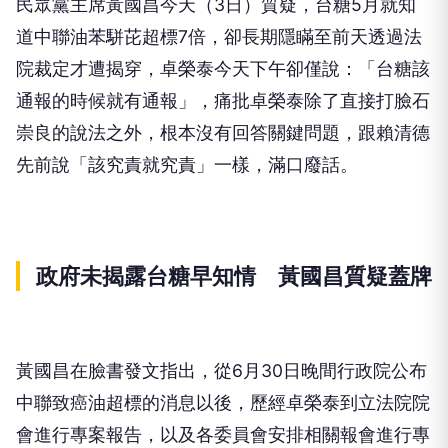
民眾黨主席黃國昌今天（3日）質疑，台糖5月就知
道中聯油苯駢芘超標7倍，卻長期隱瞞至前天透過法
院裁定才遭揭穿，卓榮泰今天下午卻僅說：「台糖該
通報的時候就有通報」，痛批卓榮泰除了直接打臉石
崇良的說法之外，根本沒有回答關鍵問題，跟賴清德
先前說「該究責就究責」一樣，滿口廢話。
政府未揭露台糖早知情 黃國昌質疑蓋牌
黃國昌在臉書發文指出，從6月30日晚間行政院公布
中聯致癌油超標的消息以後，歷經卓榮泰到立法院院
會進行專案報告，以及各委員會安排相關報會進行專