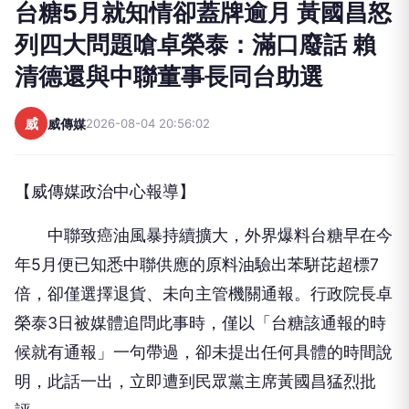
台糖5月就知情卻蓋牌逾月 黃國昌怒
列四大問題嗆卓榮泰：滿口廢話 賴
清德還與中聯董事長同台助選
威
威傳媒
2026-08-04 20:56:02
【威傳媒政治中心報導】
中聯致癌油風暴持續擴大，外界爆料台糖早在今
年5月便已知悉中聯供應的原料油驗出苯駢芘超標7
倍，卻僅選擇退貨、未向主管機關通報。行政院長卓
榮泰3日被媒體追問此事時，僅以「台糖該通報的時
候就有通報」一句帶過，卻未提出任何具體的時間說
明，此話一出，立即遭到民眾黨主席黃國昌猛烈批