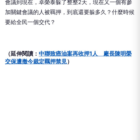
會議到現在，卓榮泰躲了整整2天，現在又一個有參
加關鍵會議的人被羈押，到底還要躲多久？什麼時候
要給全民一個交代？
（延伸閱讀：
中聯致癌油案再收押1人 廠長陳明榮
交保遭撤今裁定羈押禁見
）