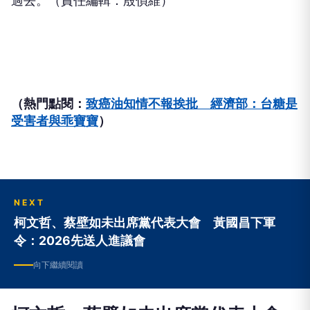
過去。（責任編輯：殷偵維）
（熱門點閱：
致癌油知情不報挨批 經濟部：台糖是
受害者與乖寶寶
）
NEXT
柯文哲、蔡壁如未出席黨代表大會 黃國昌下軍
令：2026先送人進議會
向下繼續閱讀