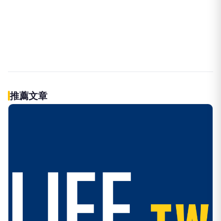
伴侶和妳一起預防HPV，才有資格
PR
說愛妳！
台灣癌症基金會
立即諮詢HPV！是對自己健康最好
PR
的投資，把握現在不嫌晚！
台灣癌症基金會
做到這點才有資格說愛你
PR
台灣癌症基金會
推薦文章