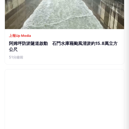
TVBS新聞網
大聲講手機被勸！女乘客衝車長室飆罵傷人 台鐵：挨辱
將提告
16分鐘前
上報Up Media
阿姆坪防淤隧道啟動 石門水庫藉颱風清淤約15.8萬立方
公尺
51分鐘前