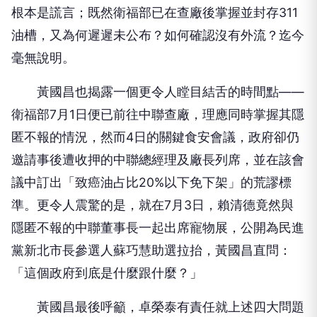
根本是謊言；既然衛福部已在查廠後掌握並封存311
油槽，又為何遲遲未公布？如何確認沒有外流？迄今
毫無說明。
黃國昌也揭露一個更令人瞠目結舌的時間點——
衛福部7月1日便已前往中聯查廠，理應同時掌握其隱
匿不報的情況，然而4日的關鍵食安會議，政府卻仍
邀請事後遭收押的中聯總經理及廠長列席，並在該會
議中訂出「致癌油占比20%以下免下架」的荒謬標
準。更令人震驚的是，就在7月3日，賴清德竟然與
隱匿不報的中聯董事長一起出席寵物展，公開為民進
黨新北市長參選人蘇巧慧助選拉抬，黃國昌直問：
「這個政府到底是什麼跟什麼？」
黃國昌最後呼籲，卓榮泰有責任就上述四大問題