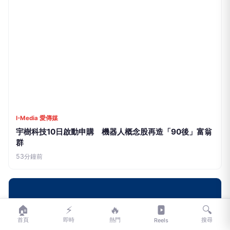
🏠
⚡
🔥
🔍
首頁
即時
熱門
搜尋
Reels