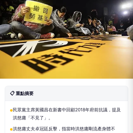
📋 重點摘要
民眾黨主席黃國昌在新書中回顧2018年府前抗議，提及
●
洪慈庸「不見了」。
洪慈庸丈夫卓冠廷反擊，指當時洪慈庸剛流產身體不
●