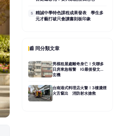
精誠中學特色課程成果發表 學生多
5
元才藝打破只會讀書刻板印象
📰 同分類文章
男模租屋處離奇身亡！失聯多
日房東急報警 IG最後發文藏
玄機
台南港式料理店火警！3樓濃煙
火舌竄出 消防射水搶救