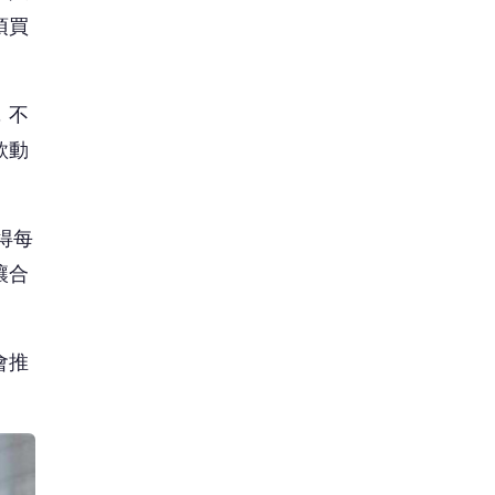
須買
，不
款動
得每
讓合
會推