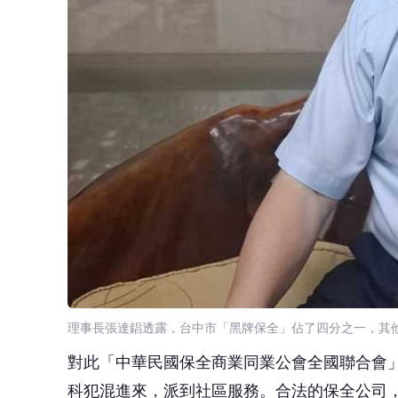
理事長張達錩透露，台中市「黑牌保全」佔了四分之一，其
對此「中華民國保全商業同業公會全國聯合會
科犯混進來，派到社區服務。合法的保全公司