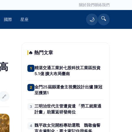
關於我們
聯絡我們
🔍
🌙
國際
星座
🔥 熱門文章
高
精湛交通工業於七股科技工業區投資
1
5.1億 擴大布局臺南
金門25屆縣運會主視覺設計出爐 陳冠
2
至獲第1
🔗
三明治世代主管遭資遣 「勞工就業通
3
計畫」助重返研發崗位
魏平政女兒開粉專助選戰 魏敬倫誓
4
言走遍彰化：要大家記住我爸爸