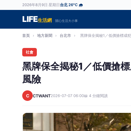
2026年8月9日 星期日
台北 26°C 🌧️
LIFE
生活網
關心生活大小事
首頁
›
地方新聞
›
台北市
›
黑牌保全揭秘1／低價搶標成犯罪
社會
黑牌保全揭秘1／低價搶
風險
C
CTWANT
2026-07-07 06:00
📖 4 分鐘閱讀