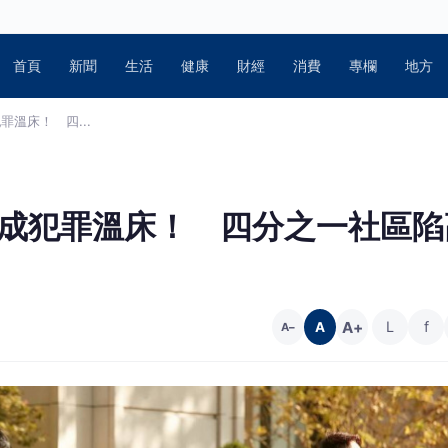
首頁
新聞
生活
健康
財經
消費
專欄
地方
溫床！ 四...
標成犯罪溫床！ 四分之一社區陷
A+
L
f
A
A−