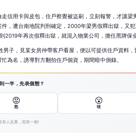
偷走信用卡與皮包，住戶察覺被盜刷，立刻報警，才讓梁
件，遭台南地院判刑確定，2000年梁男假釋出獄，又犯
到2019年再次假釋出獄，就混入物業公司，擔任黑牌保
的葉姓男子，見某女房仲帶客戶看屋，便以可提供住戶資料，
幫忙為名，誘導對方翻拍住戶個資，期間暗中側錄。
 讀到一半，先表個態？
😡
😮
怒
哇
沒有人反應，當第一個!