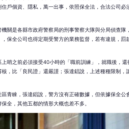
到住戶個資、隱私，萬一出事，依照保全法，合法公司必
管機關是各縣市政府警察局的刑事警察大隊與分局偵查隊
」，保全公司也得定期受警方的業務監督，若有違規，罰
上哨之前必須接受40小時的「職前訓練」，就職後，還
審核，比「良民證」還嚴謹；張達錩說，上述種種限制，
社區青睞，張達錩說，警方沒有正確數據，但依據保全公
牌保全，其他五都的情形大概也差不多。