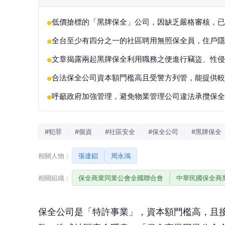
低價搶標的「黑牌保全」公司，因缺乏嚴格審核，已
●
全台至少有四分之一的社區聘用無照保全員，住戶隱
●
文章揭露兩起黑牌保全利用職務之便進行竊盜、性侵
●
合法保全公司資本額門檻高且受警方列管，能提供較
●
呼籲政府加強管理，避免物業管理公司違法承攬保全
●
#犯罪
#個資
#社區安全
#保全公司
#黑牌保全
相關人物：
張達錩
周永鴻
相關組織：
保全商業同業公會全國聯合會
中華民國保全商
保全公司是「特許事業」，資本額門檻高，且