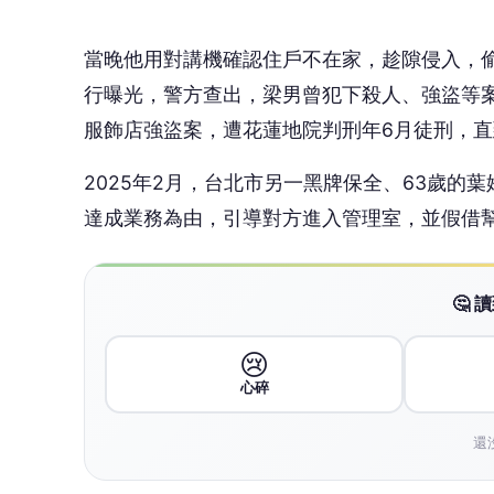
當晚他用對講機確認住戶不在家，趁隙侵入，
行曝光，警方查出，梁男曾犯下殺人、強盜等案
服飾店強盜案，遭花蓮地院判刑年6月徒刑，直
2025年2月，台北市另一黑牌保全、63歲
達成業務為由，引導對方進入管理室，並假借
🤔
😢
心碎
還