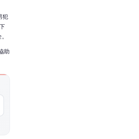
男犯
下
全。
協助