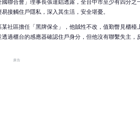
全國聯合會」理事長張達錩透露，全台中市至少有四分之
輕易接觸住戶隱私，深入其生活，安全堪憂。
山區某社區擔任「黑牌保全」，他賊性不改，值勤瞥見櫃檯
並透過櫃台的感應器確認住戶身分，但他沒有聯繫失主，
廣告