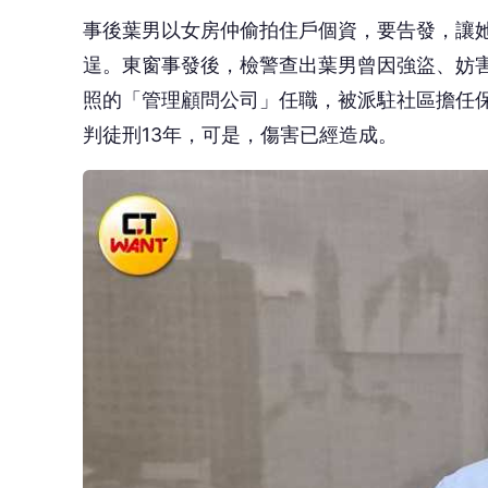
事後葉男以女房仲偷拍住戶個資，要告發，讓她
逞。東窗事發後，檢警查出葉男曾因強盜、妨害
照的「管理顧問公司」任職，被派駐社區擔任
判徒刑13年，可是，傷害已經造成。