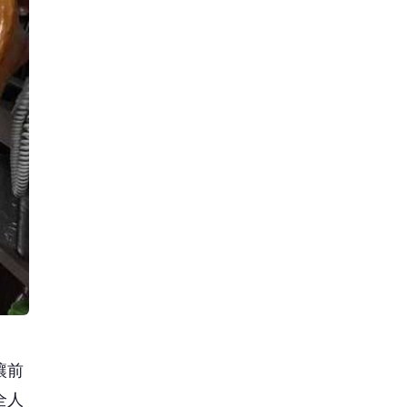
讓前
全人