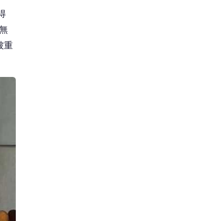
得
無
被重