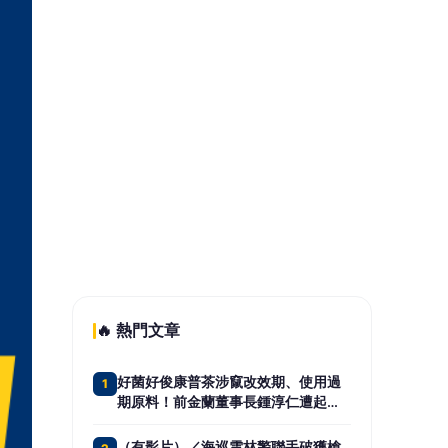
🔥 熱門文章
好菌好俊康普茶涉竄改效期、使用過
1
期原料！前金蘭董事長鍾淳仁遭起
訴 檢方建請從重量刑、沒收275萬
元犯罪所得
（有影片）／海巡雲林警聯手破獲槍