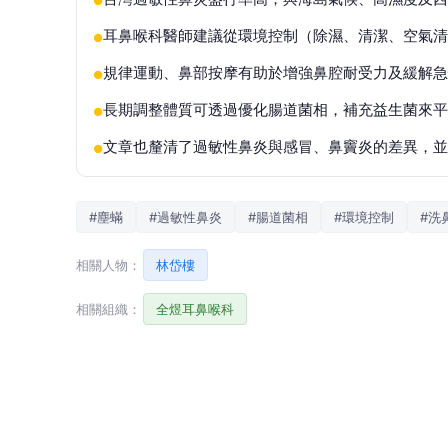
●
耳鼻喉科醫師建議從環境控制（除濕、清潔、空氣清
●
規律運動、鼻部按摩有助於增強鼻腔耐受力及緩解急
●
長期調整體質可透過優化腸道菌相，補充益生菌來平
●
文章也釐清了過敏性鼻炎與感冒、鼻竇炎的差異，並
●
#塵蟎
#過敏性鼻炎
#腸道菌相
#環境控制
#洗
相關人物：
林岱樓
相關組織：
全煜耳鼻喉科