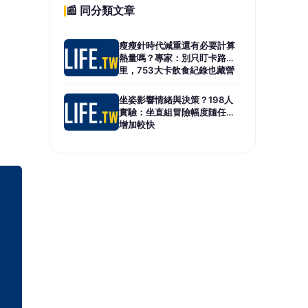
📰 同分類文章
瘦瘦針時代減重還有必要計算
熱量嗎？專家：別只盯卡路
里，753大卡飲食紀錄也藏營
養不足
坐姿影響情緒與決策？198人
實驗：坐直組冒險幅度隨任務
增加較快