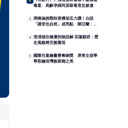
2
毒案 高齡孕婦同居吸毒竟也被逮
周曉涵挑戰秋香獲胡瓜力讚！台語
3
「講歪也自然」成亮點 陳亞蘭：她
不笑場的
澄清福住橋遭拆除誤解 花蓮縣府：歷
4
史風貌將完整重現
國際兒童繪畫賽奪銅獎 屏東女孩寧
5
寧彩繪排灣族家鄉之美