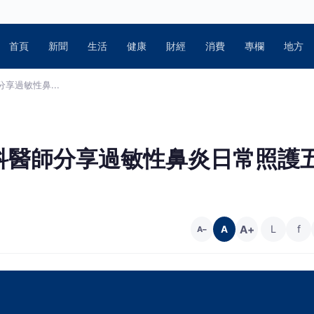
首頁
新聞
生活
健康
財經
消費
專欄
地方
享過敏性鼻...
科醫師分享過敏性鼻炎日常照護
A+
L
f
A
A−