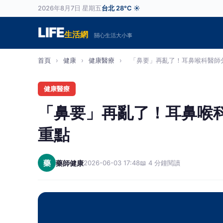
2026年8月7日 星期五
台北 28°C ☀️
LIFE
生活網
關心生活大小事
首頁
›
健康
›
健康醫療
›
「鼻要」再亂了！耳鼻喉科醫師分
健康醫療
「鼻要」再亂了！耳鼻喉
重點
藥
藥師健康
2026-06-03 17:48
📖 4 分鐘閱讀