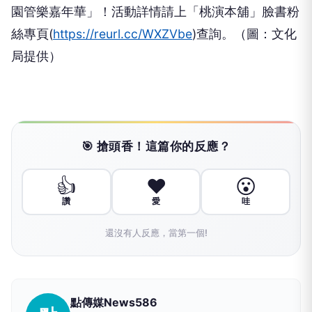
園管樂嘉年華」！活動詳情請上「桃演本舖」臉書粉
絲專頁(
https://reurl.cc/WXZVbe
)查詢。（圖：文化
局提供）
🎯 搶頭香！這篇你的反應？
👍
❤️
😮
讚
愛
哇
還沒有人反應，當第一個!
點傳媒News586