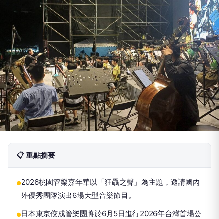
📋 重點摘要
2026桃園管樂嘉年華以「狂驫之聲」為主題，邀請國內
●
外優秀團隊演出6場大型音樂節目。
日本東京佼成管樂團將於6月5日進行2026年台灣首場公
●