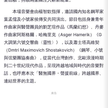
本場音樂會由楊智欽指揮，邀請國內知名鋼琴家
葉孟儒及小號家侯傳安共同演出。節目包括身兼青年
作曲家與醫聲團員的劉芝瑄作品《馬蘭幻想》、丹麥
作曲家阿斯格爾．哈梅里克（Asger Hamerik）《G
大調第六號交響曲〈靈性〉》，以及蕭士塔高維契
（Dmtri Maximovich Shostakovich）《鋼琴、小號
與弦樂團協奏曲》，從當代台灣創作、北歐浪漫時期
到二十世紀現代作品，呈現跨越地域與時代的音樂對
話，也呼應本次「醫無國界・聲援前線」跨越國界、
連結世界的主題。
廣告