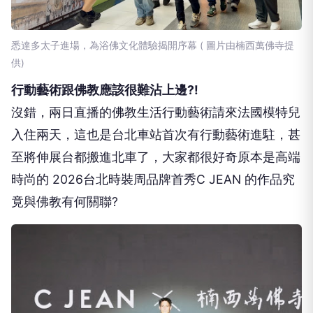
悉達多太子進場，為浴佛文化體驗揭開序幕 ( 圖片由楠西萬佛寺提
供)
行動藝術跟佛教應該很難沾上邊?!
沒錯，兩日直播的佛教生活行動藝術請來法國模特兒
入住兩天，這也是台北車站首次有行動藝術進駐，甚
至將伸展台都搬進北車了，大家都很好奇原本是高端
時尚的 2026台北時裝周品牌首秀C JEAN 的作品究
竟與佛教有何關聯?