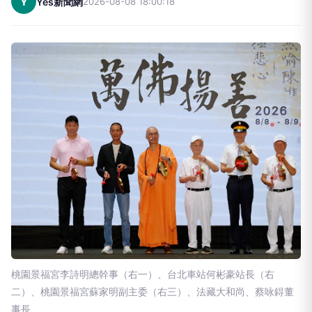
Y
Yes新聞網
2026-08-08 18:00:18
桃園景福宮李詩明總幹事（右一）、台北車站何彬豪站長（右
二）、桃園景福宮蘇家明副主委（右三）、法藏大和尚、蔡咏鍀董
事長、