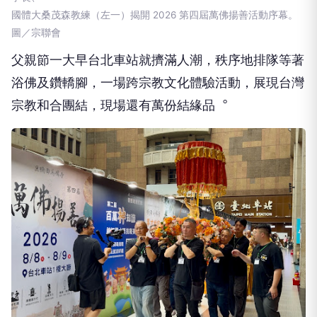
國體大桑茂森教練（左一）揭開 2026 第四屆萬佛揚善活動序幕。
圖／宗聯會
父親節一大早台北車站就擠滿人潮，秩序地排隊等著
浴佛及鑽轎腳，一場跨宗教文化體驗活動，展現台灣
宗教和合團結，現場還有萬份結緣品︒