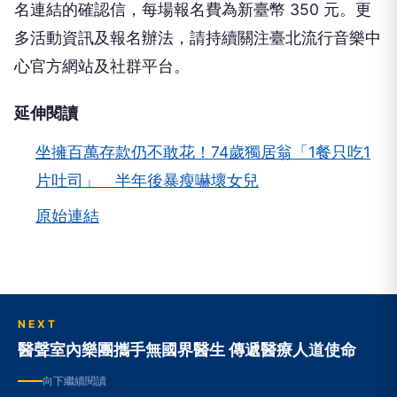
名連結的確認信，每場報名費為新臺幣 350 元。更
多活動資訊及報名辦法，請持續關注臺北流行音樂中
心官方網站及社群平台。
延伸閱讀
坐擁百萬存款仍不敢花！74歲獨居翁「1餐只吃1
片吐司」 半年後暴瘦嚇壞女兒
原始連結
NEXT
醫聲室內樂團攜手無國界醫生 傳遞醫療人道使命
向下繼續閱讀