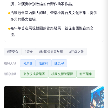
演，並演奏特別改編的台灣作曲家作品。
活動包含室內樂大師班、管樂小舞台及文創市集，提供
●
多元的藝文體驗。
嘉年華旨在展現桃園的管樂發展，並促進國際音樂交
●
流。
#音樂會
#管樂
#桃園管樂嘉年華
#狂驫之聲
相關人物：
何康國
段富軒
陳思宇
相關組織：
東京佼成管樂團
桃園交響管樂團
軒宇樂集