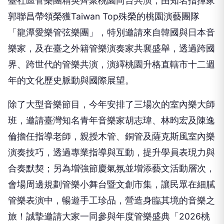
臺社區管樂團精英齊聚桃園同台共演，由知名指揮家
郭聯昌帶領榮獲Taiwan Top殊榮的桃園演藝團隊
「龍潭愛樂管弦樂團」，特別邀請來自韓國與日本音
樂家，及在臺之外籍管樂演奏家共襄盛舉，透過跨國
界、跨世代的管樂共演，演繹桃園升格直轄市十二週
年的文化歷史脈動與國際展望。
除了大型音樂節目，今年安排了三場次的室內樂大師
班，邀請臺灣知名青年音樂家胡志瑋、林昀宏及陳逸
倫擔任指導老師，親授木管、銅管及薩克斯風室內樂
演奏技巧，透過專業指導與互動，提升學員表現力與
合奏默契；另為增強節慶氣氛並增添藝文活動層次，
會場周邊規劃管樂小舞台暨文創市集，讓民眾在細膩
管樂表演中，暢遊手工珍品，營造身臨其境的音樂之
旅！誠摯邀請大家一同參與年度管樂盛典「2026桃