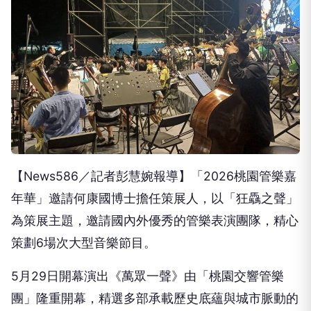
【News586／記者彭慧婉報導】「2026桃園管樂嘉
年華」邀請何康國博士擔任策展人，以「狂驫之聲」
為策展主題，邀請國內外優秀的管樂表演團隊，精心
策劃6場次大型音樂節目。
5月29日開幕演出《萬眾一聲》由「桃園交響管樂
團」隆重開幕，精選多部承載歷史底蘊與城市脈動的