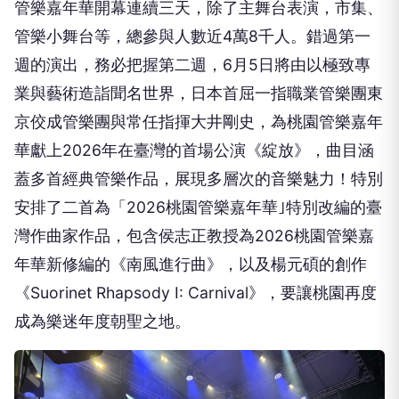
管樂嘉年華開幕連續三天，除了主舞台表演，市集、
管樂小舞台等，總參與人數近4萬8千人。錯過第一
週的演出，務必把握第二週，6月5日將由以極致專
業與藝術造詣聞名世界，日本首屈一指職業管樂團東
京佼成管樂團與常任指揮大井剛史，為桃園管樂嘉年
華獻上2026年在臺灣的首場公演《綻放》，曲目涵
蓋多首經典管樂作品，展現多層次的音樂魅力！特別
安排了二首為「2026桃園管樂嘉年華｣特別改編的臺
灣作曲家作品，包含侯志正教授為2026桃園管樂嘉
年華新修編的《南風進行曲》，以及楊元碩的創作
《Suorinet Rhapsody I: Carnival》，要讓桃園再度
成為樂迷年度朝聖之地。