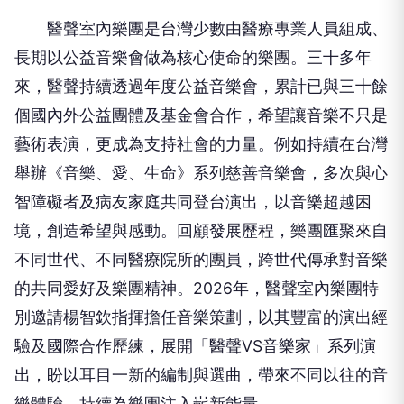
醫聲室內樂團是台灣少數由醫療專業人員組成、
長期以公益音樂會做為核心使命的樂團。三十多年
來，醫聲持續透過年度公益音樂會，累計已與三十餘
個國內外公益團體及基金會合作，希望讓音樂不只是
藝術表演，更成為支持社會的力量。例如持續在台灣
舉辦《音樂、愛、生命》系列慈善音樂會，多次與心
智障礙者及病友家庭共同登台演出，以音樂超越困
境，創造希望與感動。回顧發展歷程，樂團匯聚來自
不同世代、不同醫療院所的團員，跨世代傳承對音樂
的共同愛好及樂團精神。2026年，醫聲室內樂團特
別邀請楊智欽指揮擔任音樂策劃，以其豐富的演出經
驗及國際合作歷練，展開「醫聲VS音樂家」系列演
出，盼以耳目一新的編制與選曲，帶來不同以往的音
樂體驗，持續為樂團注入嶄新能量。