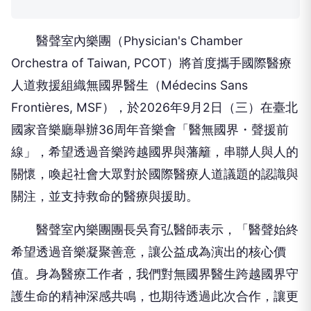
醫聲室內樂團（Physician's Chamber
Orchestra of Taiwan, PCOT）將首度攜手國際醫療
人道救援組織無國界醫生（Médecins Sans
Frontières, MSF），於2026年9月2日（三）在臺北
國家音樂廳舉辦36周年音樂會「醫無國界・聲援前
線」，希望透過音樂跨越國界與藩籬，串聯人與人的
關懷，喚起社會大眾對於國際醫療人道議題的認識與
關注，並支持救命的醫療與援助。
醫聲室內樂團團長吳育弘醫師表示，「醫聲始終
希望透過音樂凝聚善意，讓公益成為演出的核心價
值。身為醫療工作者，我們對無國界醫生跨越國界守
護生命的精神深感共鳴，也期待透過此次合作，讓更