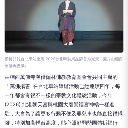
模特兒於台北車站重現 2026台北時裝周品牌首秀光景 ( 圖片由楠西
萬佛寺提供)
由楠西萬佛寺與僧伽林佛教教育基金會共同主辦的
「萬佛揚善｣在台北車站舉辦活動已經連續四年，每
一年都會有很不一樣的宗教文化體驗活動，今年
(2026) 北港朝天宮與桃園大廟景福宮神轎一樣進
駐，大會為了讓更多行動不便及嬰兒車也能直接鑽轎
腳，特別加高轎台高度，貼心照顧弱勢團體祈福行