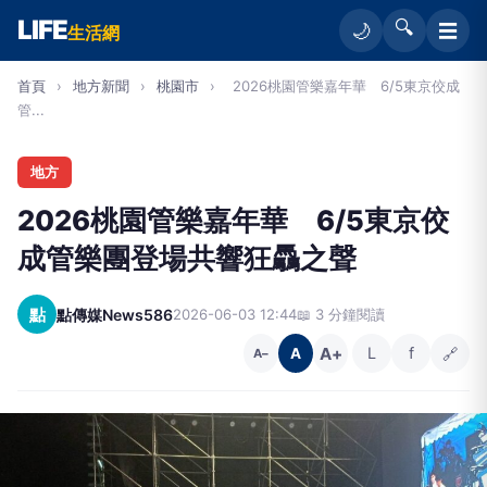
LIFE
🔍
☰
🌙
生活網
首頁
›
地方新聞
›
桃園市
›
2026桃園管樂嘉年華 6/5東京佼成
管...
地方
2026桃園管樂嘉年華 6/5東京佼
成管樂團登場共響狂驫之聲
點
點傳媒News586
2026-06-03 12:44
📖 3 分鐘閱讀
A+
L
f
🔗
A
A−