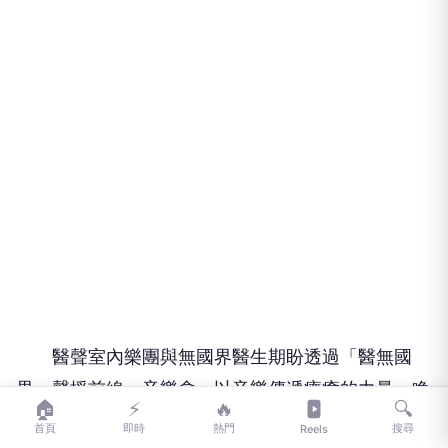
醫聲室內樂團與無國界醫生期盼透過「醫無國
界・聲援前線」音樂會，以音樂傳遞療癒的力量，喚
🏠
⚡
🔥
🔍
起更多人對遠方病痛與苦難的關注，邀請民眾走進音
首頁
即時
熱門
搜尋
Reels