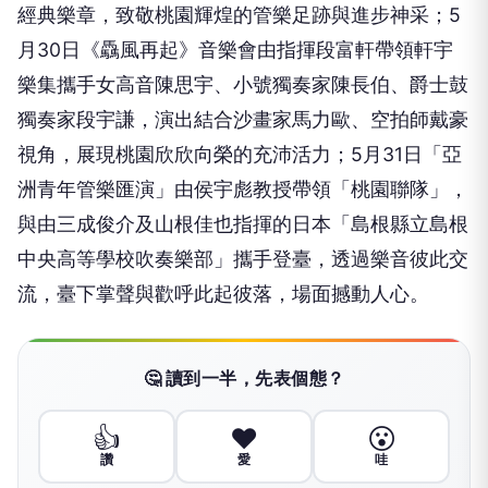
經典樂章，致敬桃園輝煌的管樂足跡與進步神采；5
月30日《驫風再起》音樂會由指揮段富軒帶領軒宇
樂集攜手女高音陳思宇、小號獨奏家陳長伯、爵士鼓
獨奏家段宇謙，演出結合沙畫家馬力歐、空拍師戴豪
視角，展現桃園欣欣向榮的充沛活力；5月31日「亞
洲青年管樂匯演」由侯宇彪教授帶領「桃園聯隊」，
與由三成俊介及山根佳也指揮的日本「島根縣立島根
中央高等學校吹奏樂部」攜手登臺，透過樂音彼此交
流，臺下掌聲與歡呼此起彼落，場面撼動人心。
🤔 讀到一半，先表個態？
👍
❤️
😮
讚
愛
哇