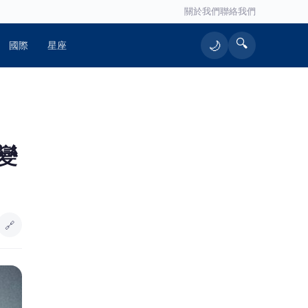
關於我們
聯絡我們
🔍
🌙
國際
星座
🔥 熱門文章
變
原鄉民宅大火 濃煙滾滾消防人員疾速
1
馳援
數千歌迷齊聚關山 《心動拾光－歲月
2
經典抒情之夜》精彩登場
🔗
跨國極限24小時挑戰！高雄警政與企
3
業界聯手登頂富士山 揭密「辦案與
創業」背後的鋼鐵毅力
許富凱小巨蛋演唱會一波三折！5年前
4
遇疫情延2次 5年後又碰白海豚苦