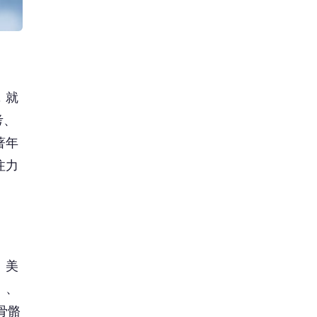
。美
》、
骨骼