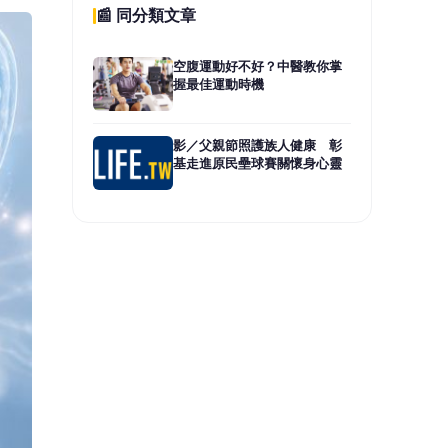
，就
考、
著年
注力