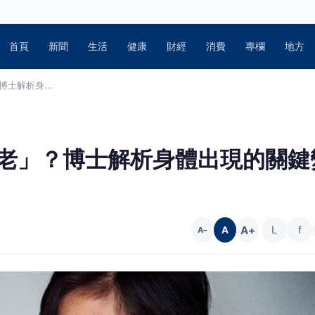
首頁
新聞
生活
健康
財經
消費
專欄
地方
士解析身...
衰老」？博士解析身體出現的關鍵
A+
L
f
A
A−