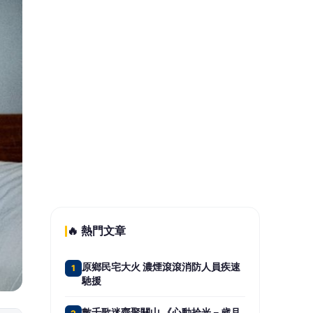
笑：辦一場有多難？
智匯保經人力成長雙冠王三連霸 首選
5
品牌邁向萬人保經新里程
📰 同分類文章
空腹運動好不好？中醫教你掌
握最佳運動時機
影／父親節照護族人健康 彰
基走進原民壘球賽關懷身心靈