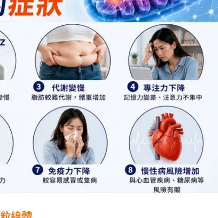
粒線體
量ATP維持正常運作。因此當粒線體功能下降時，影響
可能開始感受到精神不濟、體能下降、恢復變慢等狀況。
顯，除了運動、睡眠及營養補充外，近年也有越來越多研
穿戴產品等領域，希望探索其在健康促進領域的潛在應用
良好的能量循環與恢復效率。
廣告