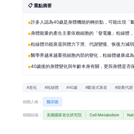
📋 重點摘要
許多人認為40歲是身體機能的轉折點，可能出現「
●
身體能量的產生主要依賴細胞的「發電廠」粒線體，
●
粒線體功能衰退與體力下滑、代謝變慢、恢復力減弱
●
醫學界越來越重視細胞內部的變化，粒線體健康成為
●
40歲後的身體變化與年齡本身有關，更與身體是否
●
#老化
#粒線體
#40歲
#斷崖式衰老
#能量代謝
相關人物：
魏宗德
相關組織：
美國國家老化研究院
Cell Metabolism
Nat