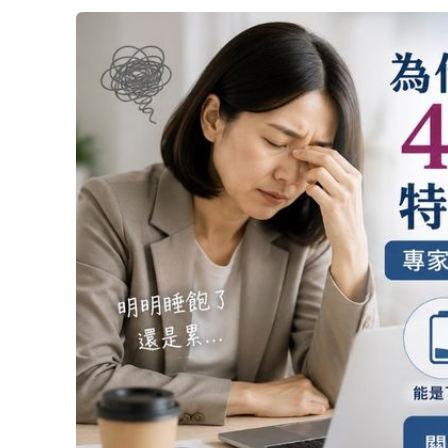
為什麼40歲後特別容易累？
生化暨分子生物學博士魏宗德表示，人體所有
是被稱為細胞「發電廠」的粒線體。粒線體負責
心臟跳動、肌肉活動及身體修復所需能量。當
齡增長，加上熬夜、壓力、缺乏運動等因素影
下降與代謝變慢等現象。