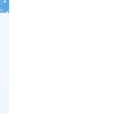
的可
這也
究投
。希