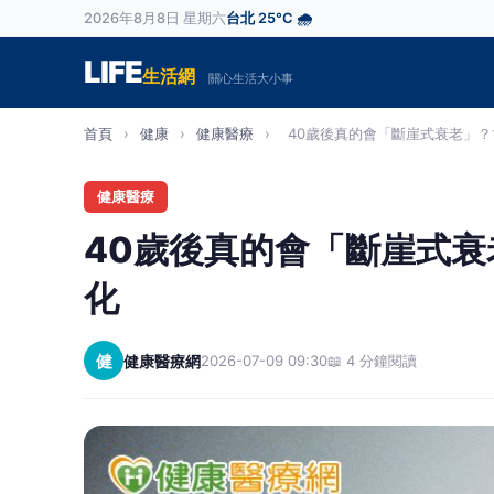
2026年8月8日 星期六
台北 25°C 🌧️
LIFE
生活網
關心生活大小事
首頁
›
健康
›
健康醫療
›
40歲後真的會「斷崖式衰老」？博
健康醫療
40歲後真的會「斷崖式
化
健
健康醫療網
2026-07-09 09:30
📖 4 分鐘閱讀