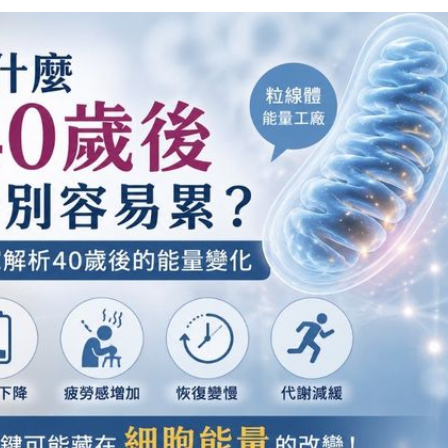
器官與細胞運作都需要能量，而負責產生能量的重要角色
將氧氣與營養轉換成ATP（三磷酸腺苷），提供大腦思
粒線體功能良好時，人體較能維持活力與恢復能力；但隨
響，粒線體活性可能逐漸下降，進而出現疲勞感增加、專