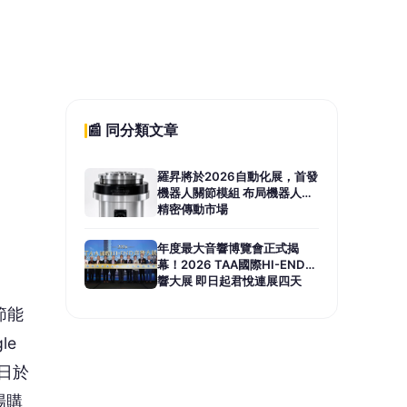
節能
le
日於
場購
，現
搶好