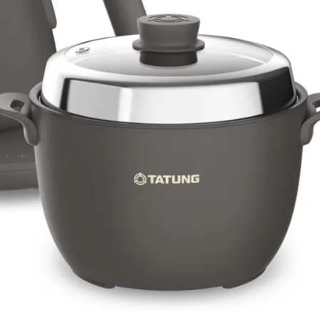
黑)2,999元、下殺53折
年夏季高溫來得早且明顯，加上民眾對節能省電與居家
機等抗暑家電需求持續升溫；另一方面，暑假居家娛樂需
也成為換機熱門品項。我們觀察到，消費者現在選購家電不只
及整體生活體驗。因此大同在此次世貿家電展特別規劃空
推出每日限量商品與超值組合價，空調指定機種更升級贈
，一次完成全屋家電升級。」
廣告