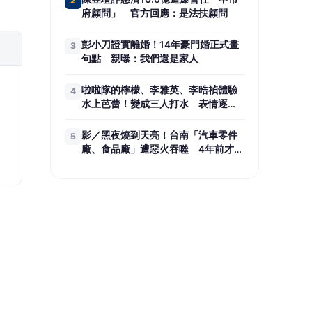
羅昇將於2026自動化展，首發
機器人關節模組 布局機器人與
精密傳動市場
年度最大音響博覽會正式揭
幕！2026 TAA國際HI-END音
響大展 即日起君悅連展四天