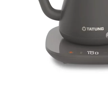
0704(六)每日限量大同輕享料理組(TAC-0309EA-BR) (摩卡
大同綜合訊電公司總經理王琪瑾表示：「今
度的重視逐年提升，帶動空調、循環扇、除濕
步成長，大尺寸Google TV及智慧顯示器
格，更重視產品是否兼具節能效益、智慧功能
冰洗、影音及生活家電的完整優惠方案，不僅
Google TV，希望讓消費者用最划算的價格