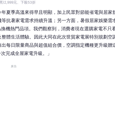
！
899元；大同25L氣炸燒烤微波爐(TMO-AF25EA)6,990元、
送風距離遠、風感柔順，適合室內空氣循環使用，搭配空調