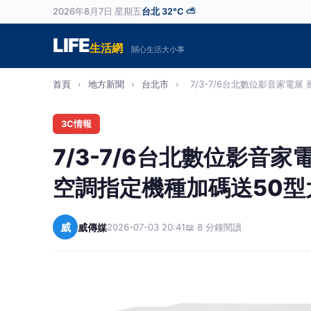
2026年8月7日 星期五
台北 32°C ⛅
LIFE
生活網
關心生活大小事
首頁
›
地方新聞
›
台北市
›
7/3-7/6台北數位影音家電展 展
3C情報
7/3-7/6台北數位影音家
空調指定機種加碼送50型
威
威傳媒
2026-07-03 20:41
📖 8 分鐘閱讀