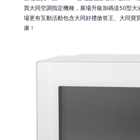
0703(五)每日限量_ 大同25L氣炸燒烤微波爐(TMO-AF25EA