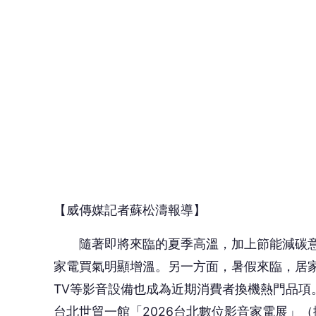
【威傳媒記者蘇松濤報導】
隨著即將來臨的夏季高溫，加上節能減碳意
家電買氣明顯增溫。另一方面，暑假來臨，居家娛
TV等影音設備也成為近期消費者換機熱門品項。
台北世貿一館「2026台北數位影音家電展」（
買大同空調指定機種，展場升級加碼送50型大
場更有互動活動包含大同好禮搶答王、大同寶
康！