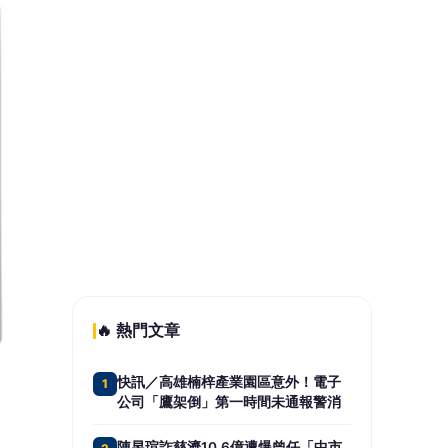
失控
影／黑夜燒到天亮！台南「汽車零件
5
廠、食品廠」遭惡火吞噬 4年前才燒
過
📰 同分類文章