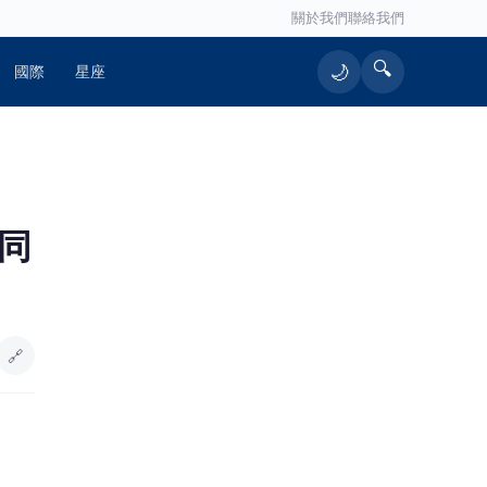
關於我們
聯絡我們
🔍
🌙
國際
星座
🔥 熱門文章
大同
快訊／高雄楠梓產業園區意外！電子
1
公司「鷹架倒」第一時間未通報警消
陳昱瑄詐慈濟10.6億遭爆曾任「中市
2
府顧問」 官方回應：是法扶顧問
🔗
彭小刀證實離婚！14年豪門婚正式畫
3
句點 親曝：我們還是家人
啦啦隊的檸檬、李雅英、李晧禎體驗
4
水上芭蕾！變成三人打水 表情逐漸