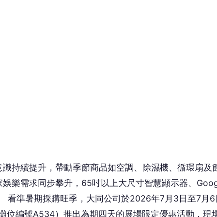
識持續提升，帶動季節商品如空調、除濕機、循環扇及
樂需求同步攀升，65吋以上大尺寸智慧顯示器、Goog
 看準暑期採購旺季，大同公司於2026年7月3日至7月6
攤位編號A534）推出為期四天的展場限定優惠活動，現
液晶！除了每日限量商品優惠與多款家電超值組合購之外
寶見面會，更多展場限定的優惠、邀請消費者一起來逛展