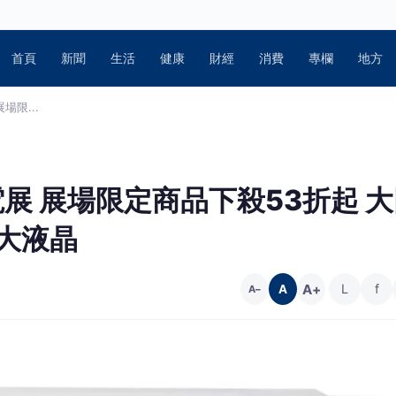
首頁
新聞
生活
健康
財經
消費
專欄
地方
場限...
電展 展場限定商品下殺53折起 
大液晶
A+
L
f
A
A−