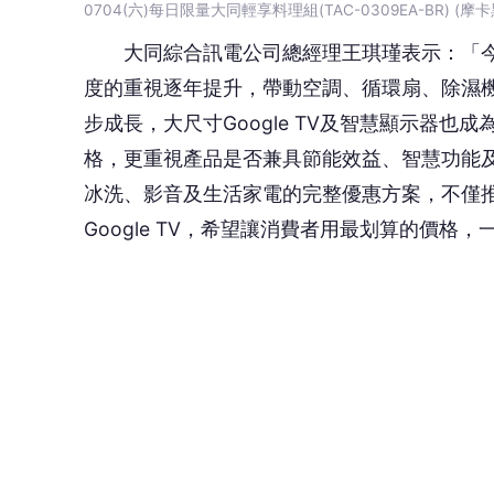
每日限量商品 展場限定下殺5３折起
7/3(五)：大同 AC 桌／立電扇(TF-L10TA) 
折！
大同 AC 桌／立電扇採用高效能風道設計，