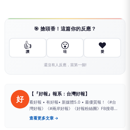
🎯 搶頭香！這篇你的反應？
👍
😮
❤️
讚
哇
愛
還沒有人反應，當第一個!
【『好報』報系：台灣好報】
好
看好報 • 有好報• 新媒體5.0 • 最優質報！《#台
灣好報》《#兩岸好報》《好報粉絲團》FB搜尋；
Yahoo、PChome、LIFE新聞、yamnews、
查看更多文章 →
owlnews也看得到