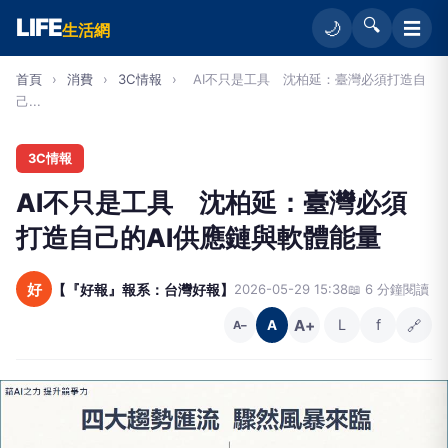
LIFE
🔍
☰
🌙
生活網
首頁
›
消費
›
3C情報
›
AI不只是工具 沈柏延：臺灣必須打造自
己...
3C情報
AI不只是工具 沈柏延：臺灣必須
打造自己的AI供應鏈與軟體能量
好
【『好報』報系：台灣好報】
2026-05-29 15:38
📖 6 分鐘閱讀
A+
L
f
🔗
A
A−