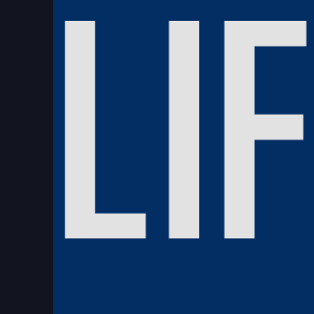
CNEWS匯流新聞網記者唐有為／新北報導
國民黨新北市長參選人李四川今（8）日前往
「產業政策4箭」。李四川表示，未來將以AI