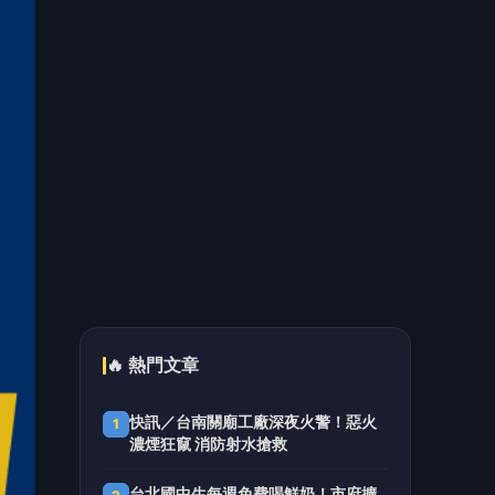
一樑承祖訓、一杵傳文化 桃園復興
5
泰雅傳統家屋圓滿上樑
📰 同分類文章
三颱無共舞條件！白海豚明襲
琉球 外圍環流週末影響臺灣
食藥署公開7/4專家會議紀錄
建議大於20%下架決策過程曝
光