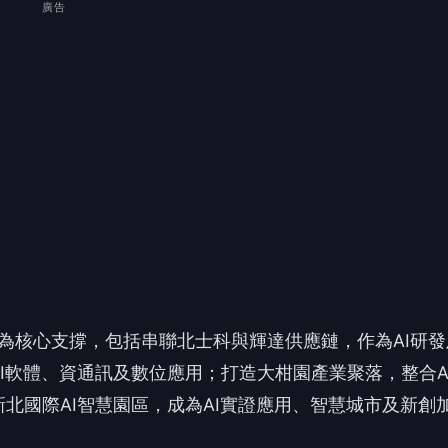
作為核心支撐，包括串聯北士科與輝達供應鏈，作為AI研發
I軟體、資通訊及數位應用；打造大柑園產業聚落，整合A
北國際AI智慧園區，成為AI實證應用、智慧城市及新創
 讀到一半，先表個態？
❤️
😡
愛
怒
沒有人反應，當第一個!