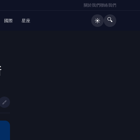
關於我們
聯絡我們
🔍
☀️
國際
星座
🔥 熱門文章
新
快訊／台南關廟工廠深夜火警！惡火
1
濃煙狂竄 消防射水搶救
台北國中生每週免費喝鮮奶！市府擴
2
大「免費兌換」對象 新增6.6萬名學
🔗
童受惠
AI毒窟藏偏僻聚落！台南藥頭送「鬼
3
火打火機」攬客 警攻堅驚見電子娃
娃
快訊／烈焰狂吞整座工廠！台南關廟
4
深夜惡火全面燃燒 近百名警消苦戰