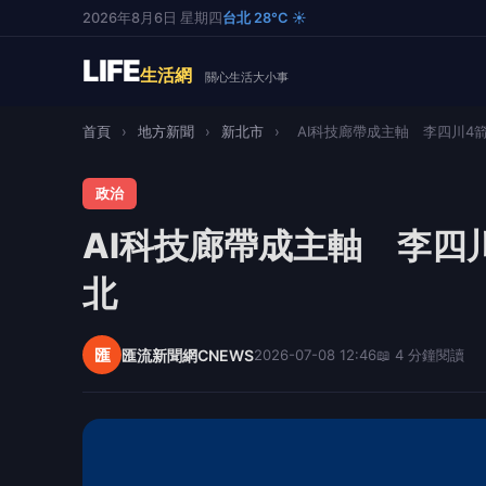
2026年8月6日 星期四
台北 28°C ☀️
LIFE
生活網
關心生活大小事
首頁
›
地方新聞
›
新北市
›
AI科技廊帶成主軸 李四川4箭
政治
AI科技廊帶成主軸 李四
北
匯
匯流新聞網CNEWS
2026-07-08 12:46
📖 4 分鐘閱讀