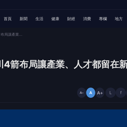
首頁
新聞
生活
健康
財經
消費
專欄
地方
布局讓產業...
川4箭布局讓產業、人才都留在
A+
L
f
A
A−