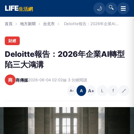
LIFE
🔍
☰
🌙
生活網
首頁
›
地方新聞
›
台北市
›
Deloitte報告：2026年企業AI...
財經
Deloitte報告：2026年企業AI轉型
陷三大鴻溝
商
商傳媒
2026-06-04 02:02
📖 3 分鐘閱讀
A+
L
f
🔗
A
A−