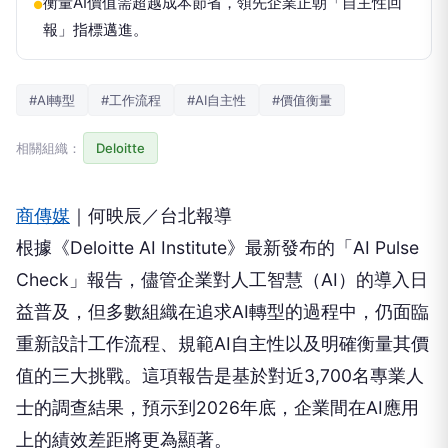
衡量AI價值需超越成本節省，領先企業正朝「自主性回
●
報」指標邁進。
#AI轉型
#工作流程
#AI自主性
#價值衡量
相關組織：
Deloitte
商傳媒
｜何映辰／台北報導
根據《Deloitte AI Institute》最新發布的「AI Pulse
Check」報告，儘管企業對人工智慧（AI）的導入日
益普及，但多數組織在追求AI轉型的過程中，仍面臨
重新設計工作流程、規範AI自主性以及明確衡量其價
值的三大挑戰。這項報告是基於對近3,700名專業人
士的調查結果，預示到2026年底，企業間在AI應用
上的績效差距將更為顯著。