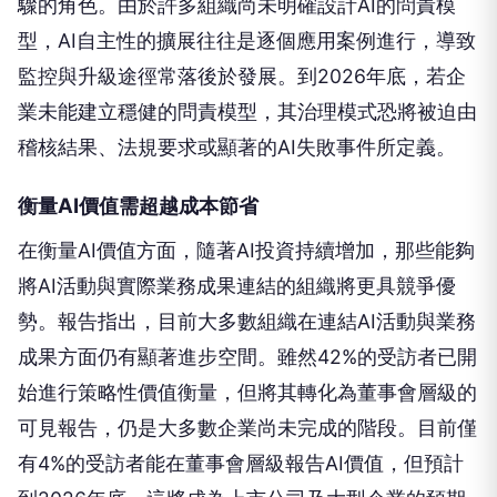
驟的角色。由於許多組織尚未明確設計AI的問責模
型，AI自主性的擴展往往是逐個應用案例進行，導致
監控與升級途徑常落後於發展。到2026年底，若企
業未能建立穩健的問責模型，其治理模式恐將被迫由
稽核結果、法規要求或顯著的AI失敗事件所定義。
衡量AI價值需超越成本節省
在衡量AI價值方面，隨著AI投資持續增加，那些能夠
將AI活動與實際業務成果連結的組織將更具競爭優
勢。報告指出，目前大多數組織在連結AI活動與業務
成果方面仍有顯著進步空間。雖然42%的受訪者已開
始進行策略性價值衡量，但將其轉化為董事會層級的
可見報告，仍是大多數企業尚未完成的階段。目前僅
有4%的受訪者能在董事會層級報告AI價值，但預計