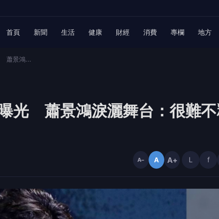
首頁
新聞
生活
健康
財經
消費
專欄
地方
 蕭景鴻...
時間曝光 蕭景鴻淚灑舞台：很難不
A+
L
f
A
A−