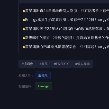
蕭景鴻出道24年將舉辦個人巡演，並在記者會上預告E
●
Energy成員牛奶驚喜現身，並預告7月12日Ene
●
蕭景鴻因等待24年終於能唱自己的歌而感動落淚，
●
新專輯中的歌曲〈最後的記持〉是寫給過世爸爸的作
●
蕭景鴻擔心巴威颱風影響演唱會，並回憶起Energ
●
#演唱會
#颱風
#ENERGY
#個人專輯
相關人物：
蕭景鴻
相關組織：
Energy
「阿弟」蕭景鴻出道24年，終於推出首張個人專輯，並