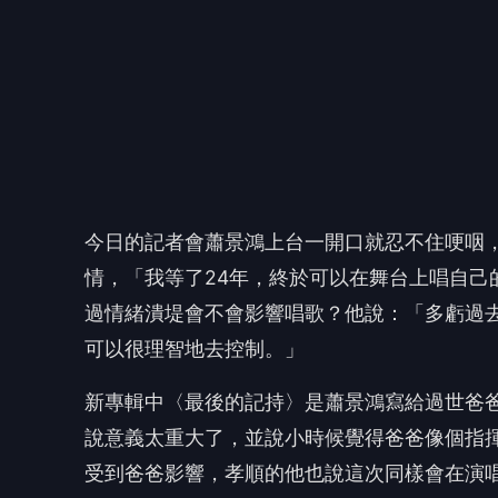
可以很理智地去控制。」
新專輯中〈最後的記持〉是蕭景鴻寫給過世爸
說意義太重大了，並說小時候覺得爸爸像個指
受到爸爸影響，孝順的他也說這次同樣會在演
蕭景鴻的台北場演出倒數不到一周，但巴威颱風
颱風，以前工作人員會在旁邊掛辣椒、燒紙烏
言多少會擔心，「能不造成影響最好，不光是
安。」