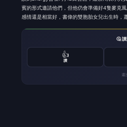
今日的記者會蕭景鴻上台一開口就忍不住哽咽
情，「我等了24年，終於可以在舞台上唱自己
過情緒潰堤會不會影響唱歌？他說：「多虧過