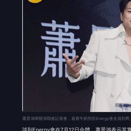
蕭景鴻舉辦演唱會記者會，嘉賓牛奶預告Energy會全員到
談到Energy會在7月12日合體，蕭景鴻表
賓的形式邀請他們，但他仍會準備好4隻麥克風，
感情還是相當好，書偉的雙胞胎女兒出生時，
🤔
👍
讚
還