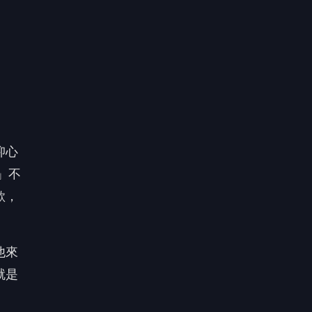
他來
就是
遇到
鴻坦