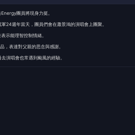
nergy團員將現身力挺。
rgy成軍24週年當天，團員們會在蕭景鴻的演唱會上團聚。
並表示能理智控制情緒。
品，表達對父親的思念與感謝。
y過去演唱會也常遇到颱風的經驗。
將在7月11、12日於台北Legacy TERA、9月26與