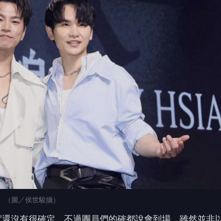
齊。（圖／侯世駿攝）
示其實還沒有很確定，不過團員們的確都說會到場，雖然並非
隨時歡迎兄弟們上台同樂。雖然歷經風風雨雨，Energ
蕭景鴻就去看過寶寶，而他錄音時，坤達跟牛奶也有來探
 讀到一半，先表個態？
❤️
😮
愛
哇
沒有人反應，當第一個!