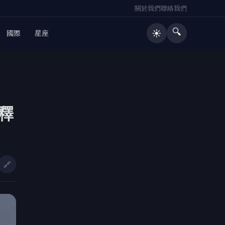
關於我們
聯絡我們
🔍
☀️
國際
星座
🔥 熱門文章
釋
8/10防空演習 北港警籲民眾：務必
1
配合
礁警查獲詐團車手 民眾致函礁溪分
2
局表達感謝
🔗
金門港旅運中心啟用 通力27座設備
3
支援小三通旅運
金門數位縣民卡智慧升級全島支付圈
4
啟動 限時加碼回饋開跑