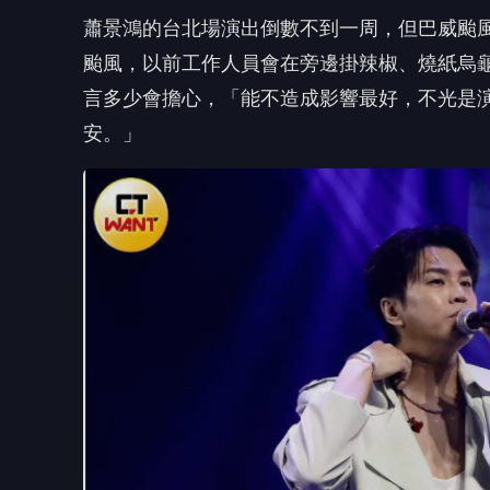
蕭景鴻坦言多少會擔心颱風攪局。（圖／侯世駿攝）
延伸閱讀
外國觀光客「突對地板狂拍照」 蘿莉塔路