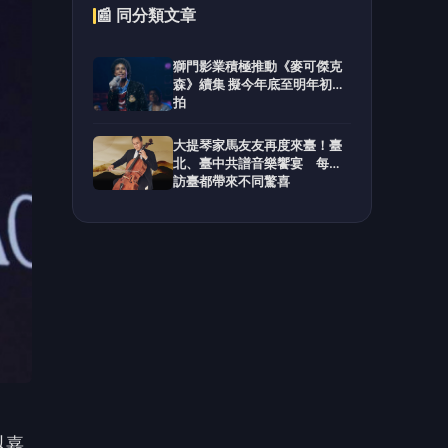
以嘉
y的
班。