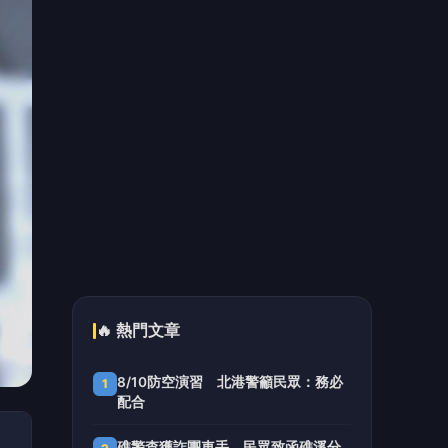
南港LaLaport施工鷹架倒塌1人送醫！
5
3櫃位暫停營業 北市開罰30萬元
📰 同分類文章
獅門影業積極推動《麥可傑克
森》續集 擬今年底至明年初開
拍
大提琴家馬友友再度來臺！臺
北、臺中共譜音樂饗宴 每次
訪臺都帶來不同驚喜