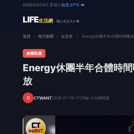
2026年8月8日 星期六
台北 27°C ☁️
LIFE
生活網
關心生活大小事
首頁
›
地方新聞
›
台北市
›
Energy休團半年合體時間曝光
娛樂動漫
Energy休團半年合體
放
C
CTWANT
2026-07-06 17:20
📖 3 分鐘閱讀