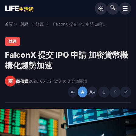
LIFE
🔍
☰
☀️
生活網
首頁
›
財經
›
財經
›
FalconX 提交 IPO 申請 加密...
財經
FalconX 提交 IPO 申請 加密貨幣機
構化趨勢加速
商
商傳媒
2026-06-02 12:31
📖 3 分鐘閱讀
A+
L
f
🔗
A
A−