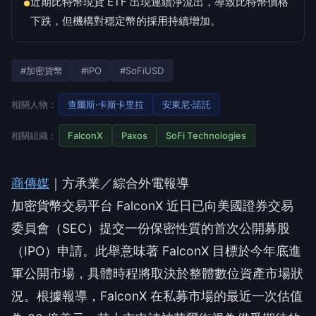
近期比特幣現貨 ETF 出現連續淨流出，導致比特幣價格
●
下跌，但機構對穩定幣的採用持續增加。
#加密貨幣
#IPO
#SoFiUSD
相關人物：
查爾斯·卡斯卡里拉
安東尼·諾託
相關組織：
FalconX
Paxos
SoFi Technologies
商傳媒
｜方承業／綜合外電報導
加密貨幣交易平台 FalconX 近日已向美國證券交易
委員會（SEC）提交一份保密性質的首次公開募股
（IPO）申請。此舉意味著 FalconX 目標於今年底進
軍公開市場，具體時程將取決於整體數位資產市場狀
況。根據報導，FalconX 在私募市場的最近一次估值