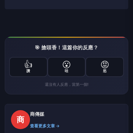
🎯 搶頭香！這篇你的反應？
👍
😮
😡
讚
哇
怒
還沒有人反應，當第一個!
商傳媒
商
查看更多文章 →