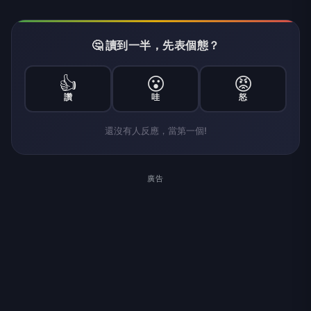
🤔 讀到一半，先表個態？
👍
😮
😡
讚
哇
怒
還沒有人反應，當第一個!
廣告