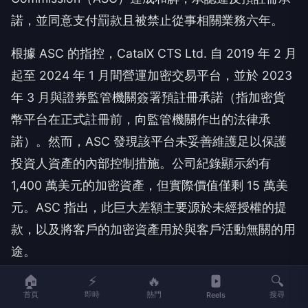
諾，並同意支付罰款且被禁止從事相關業務六年。
根據 ASC 的指控，CatalX CTS Ltd. 自 2019 年 2 月
起至 2024 年 1 月間營運加密交易平台，並於 2023
年 3 月與證券監管機關簽署預註冊承諾（指加密貨
幣平台在正式註冊前，向監管機關作出的法律承
諾）。然而，ASC 發現該平台未妥善維護足以保護
投資人資產的內部控制措施。公司紀錄顯示約有
1,400 萬美元的加密資產，但實際價值僅剩 15 萬美
元。ASC 指出，此巨大差額主要源於未經授權的提
款，以及將客戶的加密資產用於與客戶活動無關的用
途。
🏠
⚡
🔥
🔍
廣告
首頁
即時
熱門
搜尋
Reels