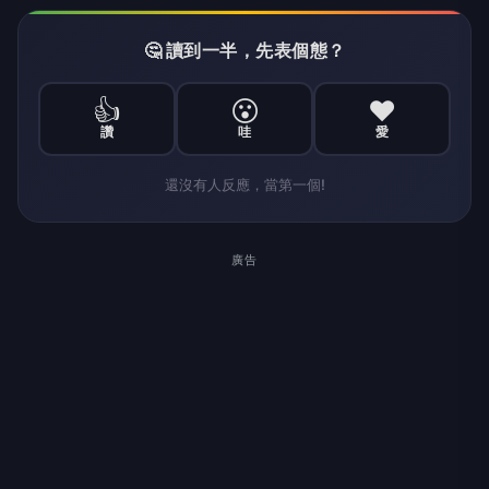
🤔 讀到一半，先表個態？
👍
😮
❤️
讚
哇
愛
還沒有人反應，當第一個!
廣告