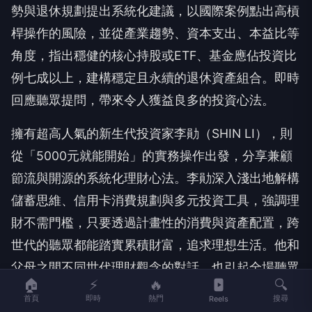
勢與退休規劃提出系統化建議，以國際案例點出高槓
桿操作的風險，並從產業趨勢、資本支出、本益比等
角度，指出穩健的核心持股或ETF、基金應佔投資比
例七成以上，建構穩定且永續的退休資產組合。即時
回應聽眾提問，帶來令人獲益良多的投資心法。
擁有超高人氣的新生代投資家李勛（SHIN LI），則
從「5000元就能開始」的實務操作出發，分享兼顧
節流與開源的系統化理財心法。李勛深入淺出地解構
儲蓄思維、信用卡消費規劃與多元投資工具，強調理
財不需門檻，只要透過計畫性的消費與資產配置，跨
世代的聽眾都能踏實累積財富，追求理想生活。他和
父母之間不同世代理財觀念的對話，也引起全場聽眾
🏠
⚡
🔥
🔍
熱烈迴響。
首頁
即時
熱門
搜尋
Reels