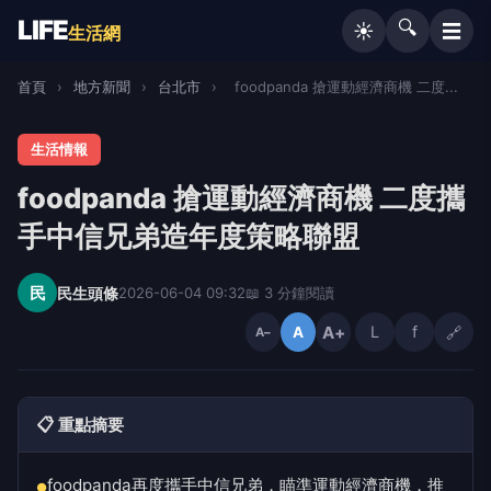
LIFE
🔍
☰
☀️
生活網
首頁
›
地方新聞
›
台北市
›
foodpanda 搶運動經濟商機 二度...
生活情報
foodpanda 搶運動經濟商機 二度攜
手中信兄弟造年度策略聯盟
民
民生頭條
2026-06-04 09:32
📖 3 分鐘閱讀
A+
L
f
🔗
A
A−
📋 重點摘要
foodpanda再度攜手中信兄弟，瞄準運動經濟商機，推
●