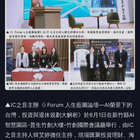
▲IC之音主辦《i Forum 人生藍圖論壇—AI榮景下的
台灣，投資與退休規劃大解析》於8月1日在新竹縣AI
智慧園區-普生竹創大樓-竹創國際會議廳舉行，由IC
之音主持人韓艾婷擔任主持，現場匯聚投資理財、海