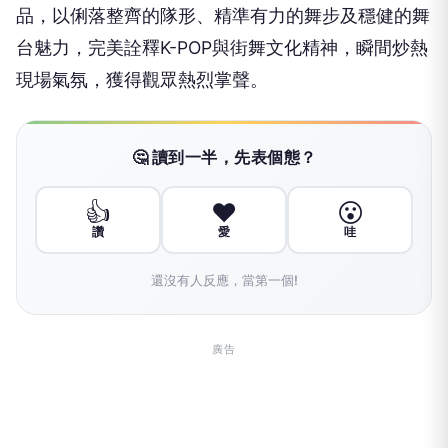
品，以俐落整齊的隊形、精準有力的舞步及穩健的舞
台魅力，完美詮釋K-POP與街舞文化精神，瞬間炒熱
現場氣氛，獲得觀眾熱烈掌聲。
🤔 讀到一半，先表個態？
👍
❤️
😮
讚
愛
哇
還沒有人反應，當第一個!
廣告