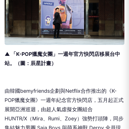
▲ 「K-POP獵魔女團」一週年官方快閃店移展台中
站。（圖：辰星計畫）
由韓國bemyfriends企劃與Netflix合作推出的《
K-
POP獵魔女團》一週年紀念官方快閃店，
五月起正式
展開亞洲巡迴，由超人氣虛擬女團組合
HUNTR/X（Mira、Rumi、Zoey）強勢打頭陣，
同步
集結魅力男團 Saja Boys 與萌系神獸 Derpy 全員現