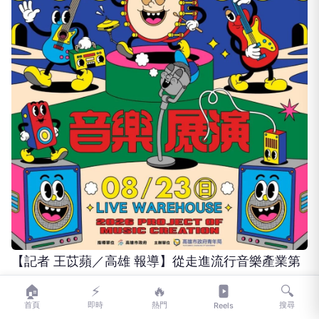
【記者 王苡蘋／高雄 報導】從走進流行音樂產業第
一線，到站上專業舞台發表原創作品，高雄青年音樂
🏠
⚡
🔥
🔍
能量全面爆發！高雄市政府青年局「高速青春」暑期
首頁
即時
熱門
搜尋
Reels