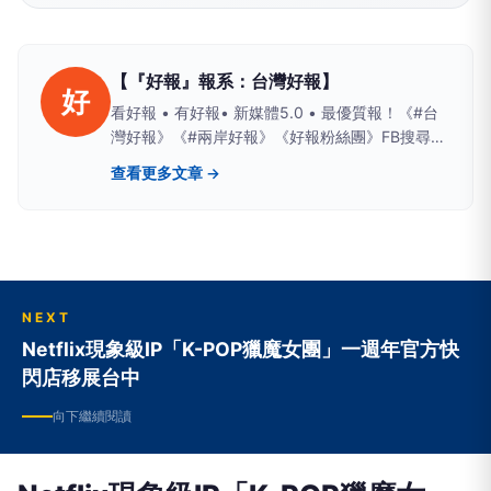
【『好報』報系：台灣好報】
好
看好報 • 有好報• 新媒體5.0 • 最優質報！《#台
灣好報》《#兩岸好報》《好報粉絲團》FB搜尋；
Yahoo、PChome、LIFE新聞、yamnews、
查看更多文章 →
owlnews也看得到
NEXT
Netflix現象級IP「K-POP獵魔女團」一週年官方快
閃店移展台中
向下繼續閱讀