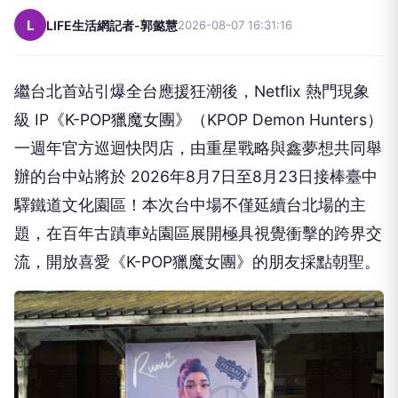
L
LIFE生活網記者-郭懿慧
2026-08-07 16:31:16
繼台北首站引爆全台應援狂潮後，Netflix 熱門現象
級 IP《K-POP獵魔女團》（KPOP Demon Hunters）
一週年官方巡迴快閃店，
由重星戰略與鑫夢想共同舉
辦的台中站將於 2026年8月7日至8月23日接棒臺中
驛鐵道文化園區！
本次台中場不僅延續台北場的主
題，
在百年古蹟車站園區展開極具視覺衝擊的跨界交
流，開放喜愛《K-
POP獵魔女團》的朋友採點朝聖。