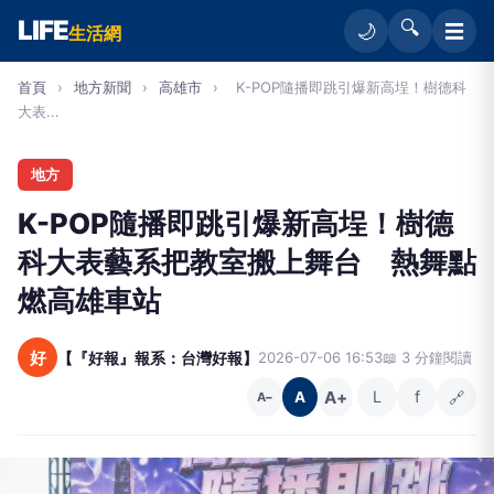
LIFE
🔍
☰
🌙
生活網
首頁
›
地方新聞
›
高雄市
›
K-POP隨播即跳引爆新高埕！樹德科
大表...
地方
K-POP隨播即跳引爆新高埕！樹德
科大表藝系把教室搬上舞台 熱舞點
燃高雄車站
好
【『好報』報系：台灣好報】
2026-07-06 16:53
📖 3 分鐘閱讀
A+
L
f
🔗
A
A−