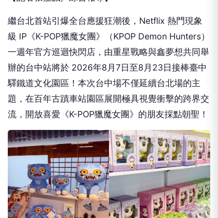
繼台北首站引爆全台應援狂潮後，Netflix 熱門現象
級 IP《K-POP獵魔女團》（KPOP Demon Hunters）
一週年官方巡迴快閃店，由重星戰略與鑫夢想共同舉
辦的台中站將於 2026年8月7日至8月23日接棒臺中
驛鐵道文化園區！本次台中場不僅延續台北場的主
題，在百年古蹟車站園區展開極具視覺衝擊的跨界交
流，開放喜愛《K-POP獵魔女團》的朋友採點朝聖！