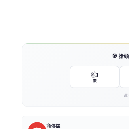
NEXT
美海軍與洛克希德馬丁測試AI潛艦獵殺系
向下繼續閱讀
美海軍與洛克希德馬丁測試A
戰力升級
商
商傳媒
2026-08-06 15:52:12
商傳媒
｜葉安庭／綜合外電報導
美國軍工巨擘洛克希德馬丁（Lockheed Mar
間，成功測試一套搭載人工智慧（AI）的潛艦偵測
直升機上，旨在大幅加速水下威脅的偵測與識