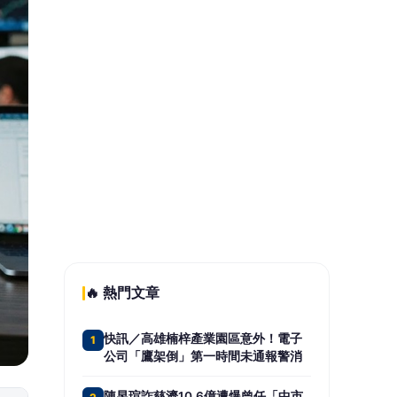
者照顧
啦啦隊的檸檬、李雅英、李晧禎體驗
5
水上芭蕾！變成三人打水 表情逐漸
失控
📰 同分類文章
台新新光金控搶攻高齡金融需
求 AI健康、防詐到退休理財
一次布局
馬來西亞對中、台、越特定鋼
材啟動反傾銷調查 台灣業者面
臨出口挑戰