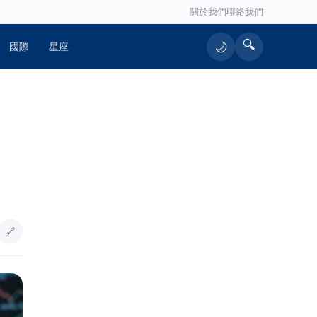
關於我們
聯絡我們
🔍
🌙
國際
星座
🔥 熱門文章
快訊／高雄楠梓產業園區意外！電子
1
公司「鷹架倒」第一時間未通報警消
陳昱瑄詐慈濟10.6億遭爆曾任「中市
2
府顧問」 官方回應：是法扶顧問
🔗
麥寮港南碼頭2027年啟用 張麗善：
3
重大建設接續向前
桃園敬老愛心卡116年全面升級 張善
4
政：結合四節禮金打造六都最完善長