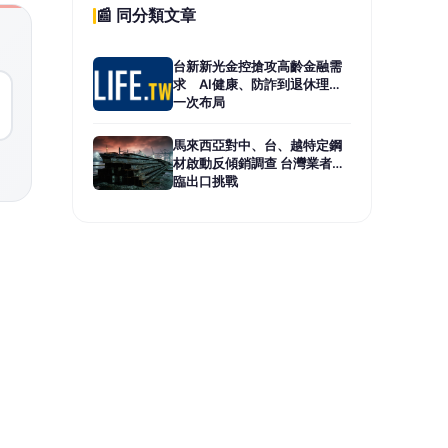
至
中心
長的
存產