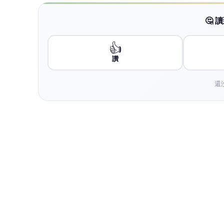
相對地，富國銀行（Wells Fargo）則在 6 
900 美元，但仍維持「中立」評級。富國銀
建置活動顯著增加，且代理式人工智慧（Agent
積極訊號。
希捷科技作為全球領先的資料儲存解決方案供
品與電腦硬體。產品組合包括固態硬碟（SSD