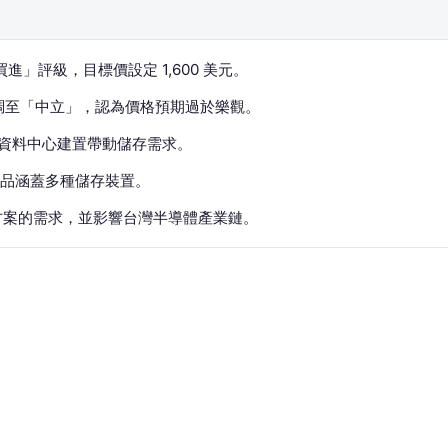
「買進」評級，目標價設定 1,600 美元。
評級下調至「中立」，認為價格預期過於樂觀。
I 資料中心建置帶動儲存需求。
品涵蓋多種儲存裝置。
方案的需求，並影響台灣半導體產業鏈。
29 日首次啟動對硬碟大廠希捷科技（Seagate Technology