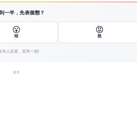
月 1 日更新了對希捷科技的展望，將目標價從 700 美元上調
行透過其第四屆矽谷巴士之旅觀察到，人工智慧（AI）資料
ic AI）正快速發展，這些都被視為儲存解決方案需求成
應商，其業務範圍涵蓋開發、生產和分銷各類電子資料儲
）、序列式進階技術附加（SATA）控制器、傳統硬碟機