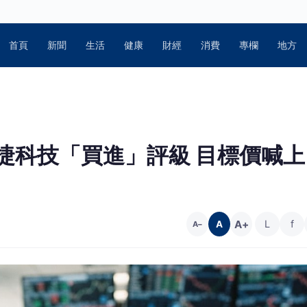
首頁
新聞
生活
健康
財經
消費
專欄
地方
 賦予希捷科技「買進」評級 目標價喊上
A+
L
f
A
A−