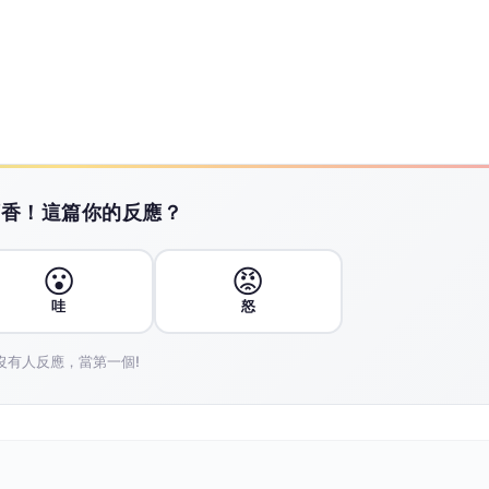
統 MH-60R直升機戰力升級
I潛艦獵殺系統 MH-60R直升
tin）與美國海軍，近日在環太平洋軍演（RIMPAC 2026）
系統「SensorMAX」。該系統部署於美國海軍的MH-6
別能力。