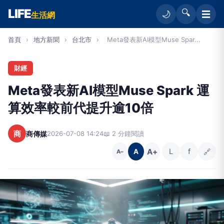
LIFE
🔍
☰
🌙
生活網
首頁
›
地方新聞
›
台北市
›
Meta發表新AI模型Muse Spar...
財經
Meta發表新AI模型Muse Spark 運
算效率較前代提升逾10倍
商
商傳媒
2026-07-08 14:24
📖 2 分鐘閱讀
A+
L
f
🔗
A
A−