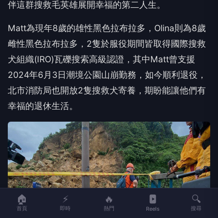
伴這群搜救毛英雄展開幸福的第二人生。
Matt為現年8歲的雄性黑色拉布拉多，Olina則為8歲
雌性黑色拉布拉多，2隻於服役期間皆取得國際搜救
犬組織(IRO)瓦礫搜索高級認證，其中Matt曾支援
2024年6月3日潮境公園山崩勤務，如今順利退役，
北市消防局也開放2隻搜救犬寄養，期盼能讓他們有
幸福的退休生活。
🏠
⚡
🔥
🔍
首頁
即時
熱門
搜尋
Reels