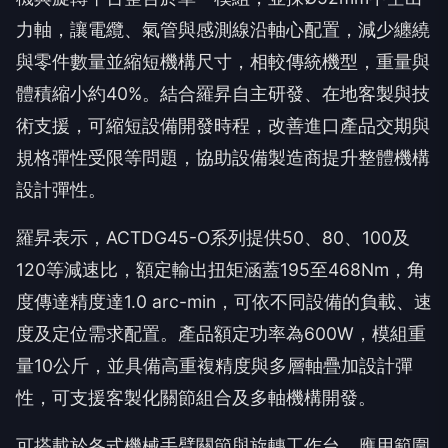
力軸，讓電纜、氣管與感測線沿軸心配置，減少纏繞
與零件數量並縮短機構尺寸，相較傳統機型，重量與
體積縮小約40%。結合羅昇自主研發、在地客製與技
術支援，可縮短設備開發時程，改善進口產品交期與
規格彈性受限等問題，協助設備製造商提升整體機構
設計彈性。
羅昇表示，ACTDG45-O系列提供50、80、100及
120等減速比，額定輸出扭矩涵蓋195至468Nm，角
度傳達精度達1.0 arc-min，可依不同設備的負載、速
度及定位需求配置。產品額定功率為600W，模組重
量10公斤，並具備高重複精度與多層軸疊加設計彈
性，可支援客製化關節組合及多軸機構開發。
可搭載於各式機械手臂關節與旋轉工作台，應用範圍