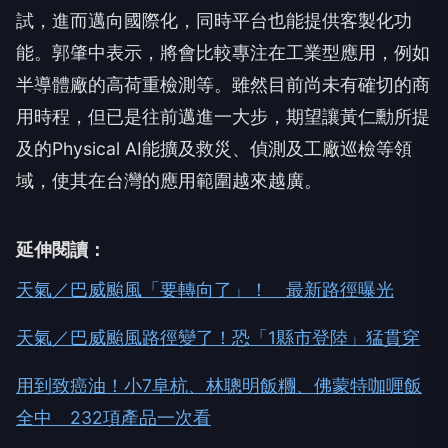
試，進而邁向國際化，同時平台也能提供客製化功
能。郭肇中表示，將會比較專注在工業型應用，例如
半導體廠的高荷重檢測等。雖然目前尚未有確切的商
用時程，但已是往前邁進一大步，期望讓黃仁勳所提
及的Physical AI能擴及救災、偵測及工廠巡檢等領
域，使其在台灣的應用範圍越來越廣。
延伸閱讀：
天氣／巴威颱風「要轉向了」！ 最新路徑曝光
天氣／巴威颱風路徑變了！恐「1縣市登陸」猛貫穿
用到致癌油！小7阜杭、林聰明飯糰、佛蒙特咖喱飯
全中 232項產品一次看