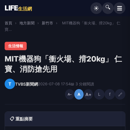
LIFE
🔍
☰
☀️
生活網
首頁
›
地方新聞
›
新竹市
›
MIT機器狗「衝火場、揹20kg」 仁
寶...
生活情報
MIT機器狗「衝火場、揹20kg」 仁
寶、消防搶先用
T
TVBS新聞網
2026-07-08 17:54
📖 3 分鐘閱讀
A+
L
f
🔗
A
A−
📋 重點摘要