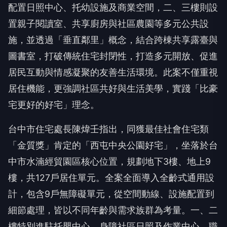
置親子閱讀室、共享廚房與社區農園等多元公共設
施，並透過「垂直鄰里」概念，結合跨棟共享露臺與
圖書室，打破傳統住宅封閉性，打造多元開放、促進
居民互動與情感凝聚的友善生活環境。此案不僅重視
居住機能，更強調社區共好與生活美學，實踐「比豪
宅更好的好宅」理念。
台中市住宅處長陳煒壬指出，同獲最佳社會住宅類
「金質獎」肯定的「西屯中央公園好宅」，坐落於台
中市水湳經貿園區核心位置，規劃地下3樓、地上9
樓，共127戶居住單元。全案全面導入全齡式通用設
計，包含9戶無障礙單元，從空間動線、設施配置到
細節處理，皆以不同年齡與需求族群為考量。一、二
樓特別進駐托嬰中心、身障社區日照及作業中心、職
業重建服務中心等社會福利設施，將全方位照護機能