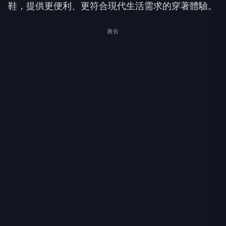
為提供更完整的足部健康服務，凡購買科技顯影
健步鞋就搭贈一副科技選配足弓鞋墊，購買鞋款前透