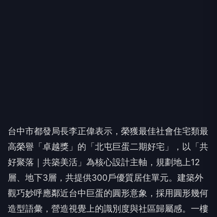
台中市都發局長李正偉表示，榮獲最佳社會住宅類最
高榮譽「卓越獎」的「北屯巨蛋二期好宅」，以「共
好聚落｜共築美活」為核心設計主軸，規劃地上12
層、地下3層，共提供300戶優質居住單元。建築外
觀巧妙呼應鄰近台中巨蛋的圓形意象，採用圓形幾何
造型語彙，營造視覺上的識別度與社區歸屬感。一樓
配置日照中心、托幼設施及商業空間，二、三樓則設