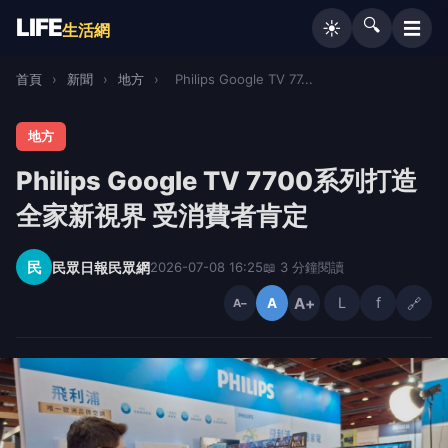
LIFE
🔍
☰
☀️
生活網
首頁
›
新聞
›
地方
›
Philips Google TV 77...
地方
Philips Google TV 7700系列打造
全家新視界 受消費者肯定
民
民眾日報民眾網
2026-07-08 16:25
📖 3 分鐘閱讀
A+
L
f
🔗
A
A−