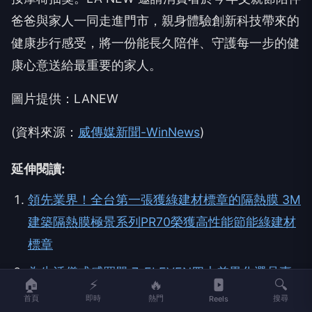
圖片提供：LANEW
(資料來源：
威傳媒新聞-WinNews
)
延伸閱讀:
領先業界！全台第一張獲綠建材標章的隔熱膜 3M
建築隔熱膜極景系列PR70榮獲高性能節能綠建材
標章
為生活儀式感買單 7-ELEVEN四大差異化選品專
區搶攻情緒消費經濟 今夏最潮配件！再度攜手
「BEAMS DESIGN」推19款獨家新品
來自泰國最經典風味，全球年銷量4600萬瓶的IF
🏠
⚡
🔥
🔍
100%椰子水強勢登陸全家
首頁
即時
熱門
搜尋
Reels