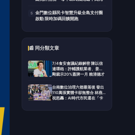
金門數位縣民卡智慧升級全島支付圈
5
啟動 限時加碼回饋開跑
📰 同分類文章
7/4食安會議紀錄解密 陳以信
連環砲：許輔護航業者、姜至
剛裁示20%蓋牌一月 賴清德才
是最大食安破口
台南數位治理六都最落後 發出
110萬張實體卡卻無整合 林燕
祝怒轟：AI時代市民還在「卡
卡卡」