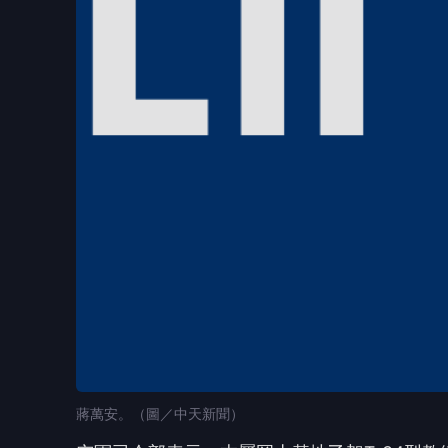
蔣萬安。（圖／中天新聞）