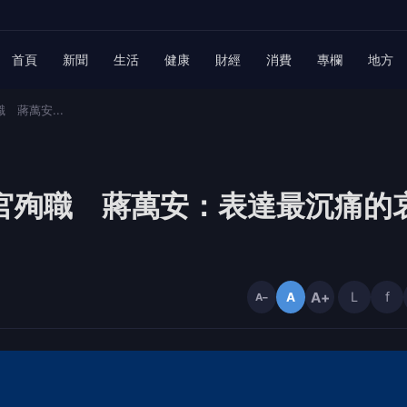
首頁
新聞
生活
健康
財經
消費
專欄
地方
 蔣萬安...
飛官殉職 蔣萬安：表達最沉痛的
A+
L
f
A
A−