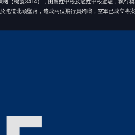
練機（機號3414），由盧姓中校及過姓中校駕駛，執行
分）於跑道北頭墜落，造成兩位飛行員殉職，空軍已成立專