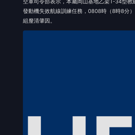
空軍司令部表示，本屬岡山基地乙架T-34型教
發動機失效航線訓練任務，0808時（8時8
組釐清肇因。