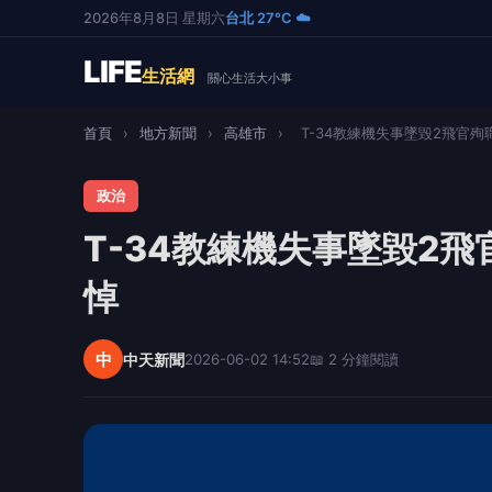
2026年8月8日 星期六
台北 27°C ☁️
LIFE
生活網
關心生活大小事
首頁
›
地方新聞
›
高雄市
›
T-34教練機失事墜毀2飛官殉職
政治
T-34教練機失事墜毀2
悼
中
中天新聞
2026-06-02 14:52
📖 2 分鐘閱讀