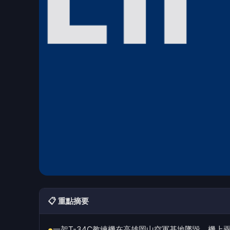
📋 重點摘要
一架T-34C教練機在高雄岡山空軍基地墜毀，機上