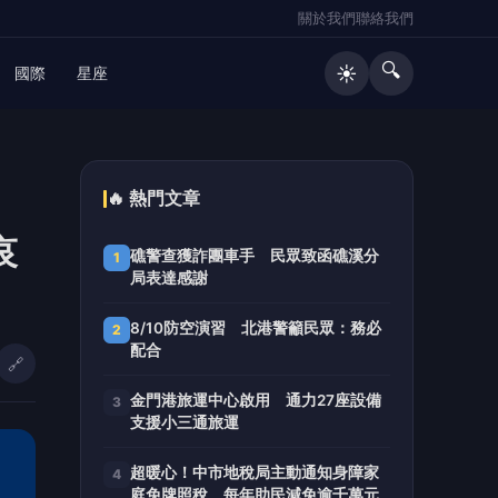
關於我們
聯絡我們
🔍
☀️
國際
星座
🔥 熱門文章
哀
礁警查獲詐團車手 民眾致函礁溪分
1
局表達感謝
8/10防空演習 北港警籲民眾：務必
2
配合
🔗
金門港旅運中心啟用 通力27座設備
3
支援小三通旅運
超暖心！中市地稅局主動通知身障家
4
庭免牌照稅 每年助民減免逾千萬元