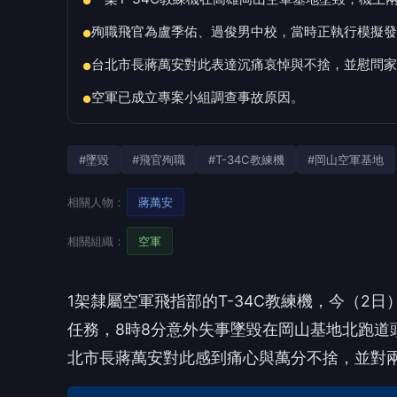
●
殉職飛官為盧季佑、過俊男中校，當時正執行模擬發
●
台北市長蔣萬安對此表達沉痛哀悼與不捨，並慰問家
●
空軍已成立專案小組調查事故原因。
●
#墜毀
#飛官殉職
#T-34C教練機
#岡山空軍基地
相關人物：
蔣萬安
相關組織：
空軍
1架隸屬空軍飛指部的T-34C教練機，今（
任務，8時8分意外失事墜毀在岡山基地北跑道
北市長蔣萬安對此感到痛心與萬分不捨，並對