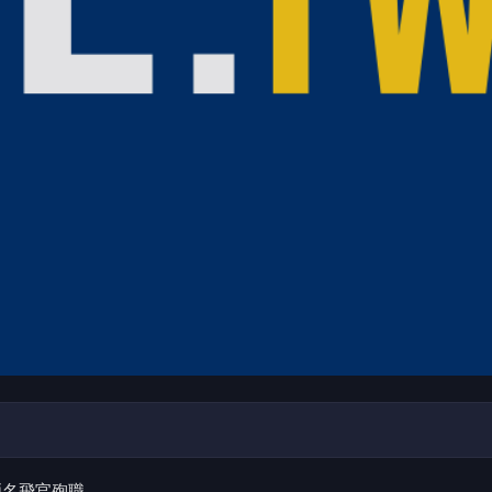
兩名飛官殉職。