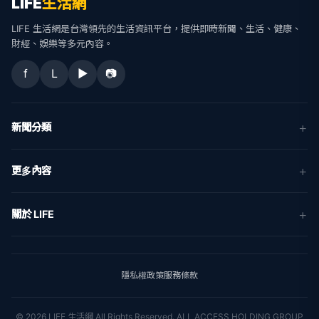
LIFE
生活網
LIFE 生活網是台灣領先的生活資訊平台，提供即時新聞、生活、健康、
財經、娛樂等多元內容。
f
L
▶
📷
新聞分類
新聞
更多內容
生活
地方新聞
健康
關於 LIFE
國際新聞
財經
合作夥伴
星座運勢
消費
關於我們
隱私權政策
服務條款
新聞人物
專欄
聯絡我們
新聞組織
© 2026 LIFE 生活網 All Rights Reserved.
ALL ACCESS HOLDING GROUP