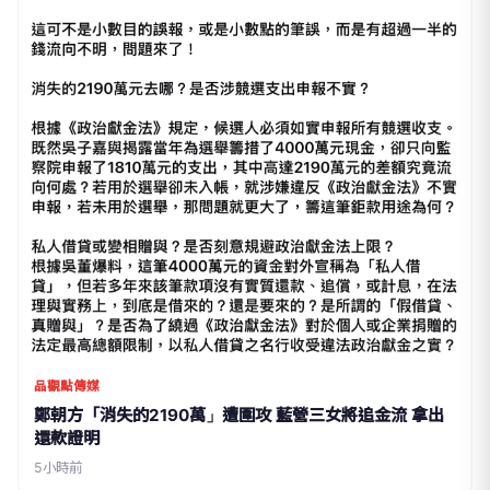
品觀點傳媒
鄭朝方「消失的2190萬」遭圍攻 藍營三女將追金流 拿出
還款證明
5小時前