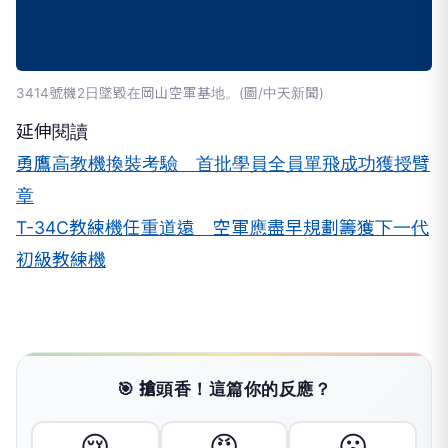
3414號機2日墜毀在岡山空軍基地。(圖/中天新聞)
延伸閱讀
勇鷹高教機換裝考驗 首批學員全員單飛成功獲授臂
章
T-34C教練機任重道遠 空軍應盡早規劃籌獲下一代
初級教練機
🎯 搶頭香！這篇你的反應？
😢
😡
😮