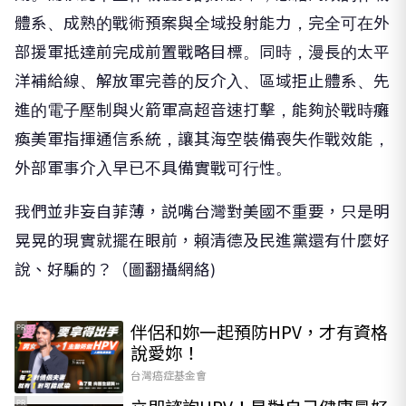
體系、成熟的戰術預案與全域投射能力，完全可在外
部援軍抵達前完成前置戰略目標。同時，漫長的太平
洋補給線、解放軍完善的反介入、區域拒止體系、先
進的電子壓制與火箭軍高超音速打擊，能夠於戰時癱
瘓美軍指揮通信系統，讓其海空裝備喪失作戰效能，
外部軍事介入早已不具備實戰可行性。
我們並非妄自菲薄，説嘴台灣對美國不重要，只是明
晃晃的現實就擺在眼前，賴清德及民進黨還有什麼好
說、好騙的？（圖翻攝網絡)
伴侶和妳一起預防HPV，才有資格
PR
說愛妳！
台灣癌症基金會
PR