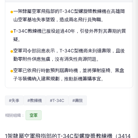
一架隸屬空軍飛指部的T-34C型螺旋槳教練機在高雄岡
●
山空軍基地失事墜毀，造成兩名飛行員殉職。
T-34C教練機已服役超過40年，引發外界對其壽期的質
●
疑。
空軍司令部回應表示，T-34C型機尚未到達壽限，且後
●
勤零附件供應無虞，沒有消失性商源問題。
空軍已依飛行時數預判屆壽時機，並將彈射座椅、黑盒
●
子等裝備納入建案規劃，推動新機籌購事宜。
#失事
#教練機
#T-34C
#壽限
相關組織：
空軍
1架隸屬空軍飛指部的T-34C型螺旋槳教練機（3414