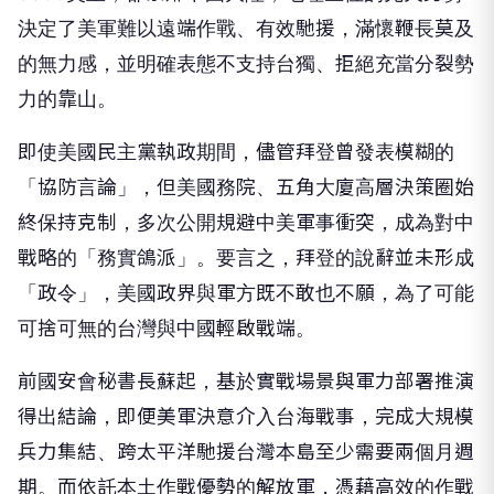
決定了美軍難以遠端作戰、有效馳援，滿懷鞭長莫及
的無力感，並明確表態不支持台獨、拒絕充當分裂勢
力的靠山。
即使美國民主黨執政期間，儘管拜登曾發表模糊的
「協防言論」，但美國務院、五角大廈高層決策圈始
終保持克制，多次公開規避中美軍事衝突，成為對中
戰略的「務實鴿派」。要言之，拜登的說辭並未形成
「政令」，美國政界與軍方既不敢也不願，為了可能
可捨可無的台灣與中國輕啟戰端。
前國安會秘書長蘇起，基於實戰場景與軍力部署推演
得出結論，即便美軍決意介入台海戰事，完成大規模
兵力集結、跨太平洋馳援台灣本島至少需要兩個月週
期。而依託本土作戰優勢的解放軍，憑藉高效的作戰