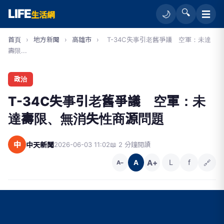
LIFE
🔍
☰
🌙
生活網
首頁
›
地方新聞
›
高雄市
›
T-34C失事引老舊爭議 空軍：未達
壽限...
政治
T-34C失事引老舊爭議 空軍：未
達壽限、無消失性商源問題
中
中天新聞
2026-06-03 11:02
📖 2 分鐘閱讀
A+
L
f
🔗
A
A−