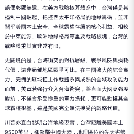
誤便彰顯無遺。在美方戰略核算體系中，台灣僅是其
遏制中國崛起、把控西太平洋格局的地緣籌碼，並非
關乎美國本土安全、全球霸權存續的核心利益。相較
於中東能源、歐洲地緣格局等重要戰略板塊，台灣的
戰略權重其實非常有限。
更關鍵的是，台海衝突的對抗層級、戰爭風險與損耗
代價，遠非局部地區戰爭可比。在中國強大的綜合實
力、完備的區域拒止作戰體系與成熟的全域攻防能力
面前，美軍若強行介入台海衝突，將直面大國高強度
對抗，不僅會承受慘重的軍力損耗，更可能動搖其全
球霸權根基，這是美國完全無法接受的戰略代價。
川普亦直白點明台海地緣現實，台灣距離美國本土
9500英里，卻緊鄰中國大陸，地理區位的先天劣勢