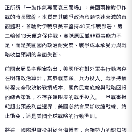
正所謂「一鼓作氣再而衰三而竭」，美國兩輪對伊作
戰的時長驟縮，本質是其戰爭政治意願快速衰減的直
觀體現。首輪對伊戰事美軍堅持40天作戰部署，第
二輪僅13天便倉促停戰，實際原因並非軍事能力不
足，而是美國國內政治耐受度、戰爭成本承受力與戰
略收益預期的全面失衡。
前國安局長李翔宙指出，美國所有對外軍事行動均存
在明確政治算計，其參戰意願、兵力投入、戰爭持續
時程完全取決於戰損成本、國內民意底線與戰略回報
的綜合策算，不存在無限度的戰爭投入。一旦戰事損
耗超出預設利益邊界，美國必然會果斷收縮戰線、終
止衝突，這是美國全球戰略的行動準則。
將這一國際現實投射於台海博弈，台獨勢力的認知謬