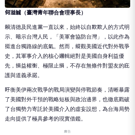
何溢誠（臺灣青年聯合會理事長）
賴清德及民進黨一直以來，始終以自欺欺人的方式明
示、暗示台灣人民，「美軍會協防台灣」，以此作為
挺進台獨路線的底氣。然而，縱觀美國近代對外戰爭
史，其軍事介入的核心邏輯絕對是美國自身利益優
先，損益權衡、極限止損，不存在無條件對盟友的庇
護與道義承諾。
盱衡美伊兩次戰爭的戰局演變與停戰節奏，清晰暴露
了美國對外干預的戰略短板與政治邊界，也徹底戳破
了台獨勢力寄託於美國介入的虛妄設想，為台海局勢
走向提供了極具參考的現實借鑑。
廣告