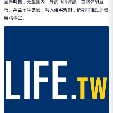
屆壽時機，蒐整國內、外的商情資訊，並將彈射座
椅、黑盒子等裝備，納入建案規劃，依期程推動新機
籌購事宜。