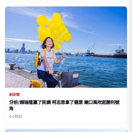
創新聞
分析/賴瑞隆贏了民調 柯志恩拿了選票 廟口風吹起勝利號
角
6小時前