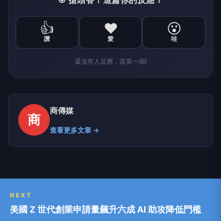
🎯 搶頭香！這篇你的反應？
👍
❤️
😮
讚
愛
哇
還沒有人反應，當第一個!
商傳媒
商
查看更多文章 →
NEXT
美國 Z 世代創業申請量飆升六成 AI 助攻降低門檻