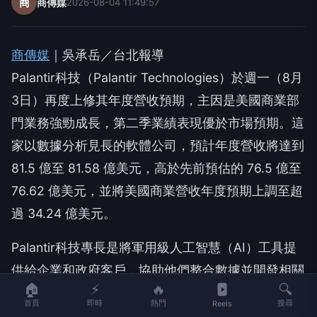
商
商傳媒
2026-08-04 11:49:57
商傳媒
｜吳承岳／台北報導
Palantir科技（Palantir Technologies）於週一（8月
3日）再度上修其年度營收預期，主因是美國商業部
門業務強勁成長，第二季業績表現優於市場預期。這
家以數據分析見長的軟體公司，預計年度營收將達到
81.5 億至 81.58 億美元，高於先前預估的 76.5 億至
76.62 億美元，並將美國商業營收年度預期上調至超
過 34.24 億美元。
Palantir科技專長是將軍用級人工智慧（AI）工具提
供給企業和政府客戶，協助他們整合數據並開發相關
🏠
⚡
🔥
🔍
技術，以便從自身的數據中做出決策。執行長亞力克
首頁
即時
熱門
搜尋
Reels
斯·卡普（Alex Karp）表示，公司業務正以「前所未