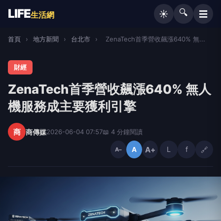
LIFE
🔍
☰
☀️
生活網
首頁
›
地方新聞
›
台北市
›
ZenaTech首季營收飆漲640% 無...
財經
ZenaTech首季營收飆漲640% 無人
機服務成主要獲利引擎
商
商傳媒
2026-06-04 07:57
📖 4 分鐘閱讀
A+
L
f
🔗
A
A−