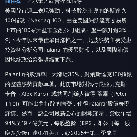
商傳媒
｜方承業／綜合外電報導
美國股市週二表現強勁，科技股為主導的納斯達克
100指數（Nasdaq 100，由在美國納斯達克交易所
上市的100家大型非金融公司組成）盤中飆升逾3%，
創下今年以來最佳單日漲幅之一。此波漲勢主要受惠
於資料分析公司Palantir的優異財報，以及國際油價
因地緣政治緊張趨緩而下跌。
Palantir的股價單日大漲近30%，對納斯達克100指數
的整體漲勢貢獻卓著。此前市場對執行長亞力克斯·
卡普（Alex Karp）或共同創辦人彼得·蒂爾（Peter
Thiel）可能出售持股的擔憂，使得Palantir股價表現
謹慎。然而，該公司最新公布的財報顯示，營收年增
94%至19.4億美元，每股盈餘（EPS，即公司每一股
賺多少錢）達0.41美元，較2025年第二季成長