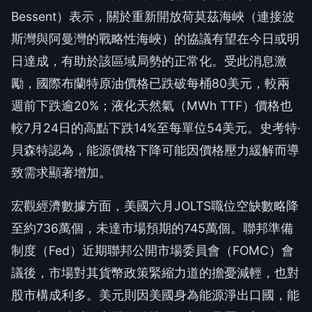
Bessent）表示，關於重新開放荷莫茲海峽（連接波
斯灣與阿曼灣的戰略性海峽）的協議有望在今日或明
日達成，有助於該區域局勢的正常化。受此消息激
勵，國際布蘭特原油價格已跌破每桶80美元，較兩
週前下跌逾20%；液化天然氣（MWh TTF）價格也
較7月24日的高點下跌14%至每單位54美元。史考特·
貝森特認為，能源價格下降可能因價格壓力緩解而導
致需求顯著增加。
宏觀經濟數據方面，美國六月JOLTS職位空缺數略降
至約736萬個，未達市場預期的745萬個。聯邦準備
制度（Fed）近期聯邦公開市場委員會（FOMC）會
議後，市場對其貨幣政策緊縮力道的擔憂減輕，也對
股市構成利多。美元則因美國身為能源淨出口國，能