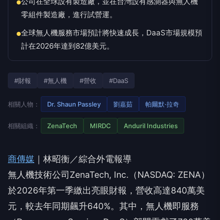
公司在全球設有製造廠，並在台灣設有感測器與無人機
●
零組件製造廠，進行試營運。
全球無人機服務市場預計將快速成長，DaaS市場規模預
●
計在2026年達到82億美元。
#財報
#無人機
#營收
#DaaS
相關人物：
Dr. Shaun Passley
劉嘉茹
帕爾默·拉奇
相關組織：
ZenaTech
MIRDC
Anduril Industries
商傳媒
｜林昭衡／綜合外電報導
無人機技術公司ZenaTech, Inc.（NASDAQ: ZENA）
於2026年第一季繳出亮眼財報，營收高達840萬美
元，較去年同期飆升640%。其中，無人機即服務