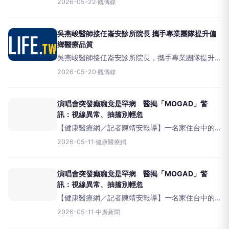
2026-05-22
·
觀傳媒
全齡全程照護溫馨醫療環境。（圖/記者廖妙茜拍
攝）（觀傳媒中彰投新聞）【記者
吳燕峻醫師接任崙安診所院長 攜手專業團隊提升偏
鄉醫療品質
吳燕峻醫師接任崙安診所院長，攜手專業團隊提升
偏鄉醫療品質。（圖／記者洪佳伶攝）（觀傳媒雲
2026-05-20
·
觀傳媒
嘉南新聞）【記者洪佳伶／雲林報導】位於雲林縣
崙背鄉崙前村的「崙安診所」，守
演唱會突發癲癇竟是罕病 醫揭「MOGAD」警
訊：視線異常、抽搐別輕忽
【健康醫療網／記者陳靖安報導】一名家住台中的
蔡同學，日前與母親北上觀賞演唱會，返程途中突
2026-05-11
·
健康醫療網
然出現頭暈、嘔吐，隨即出線眼球上吊、四肢抽搐
等癲癇症狀送醫急診，沒想到這場演唱會驚魂，開
啟了他長達兩年的求醫之路
演唱會突發癲癇竟是罕病 醫揭「MOGAD」警
訊：視線異常、抽搐別輕忽
【健康醫療網／記者陳靖安報導】一名家住台中的
蔡同學，日前與母親北上觀賞演唱會，返程途中突
2026-05-11
·
中廣新聞
然出現頭暈、嘔吐，隨即出線眼球上吊、四肢抽搐