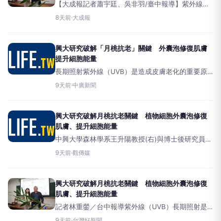
【大成報記者蕭宇廷、吳非羽/臺中報導】紫外線
（UVB）長期照射是造成皮膚老化的重要原因，不
8天前
·
大成報
僅會增加自由基（ROS）生成，也會破壞粒線體功
能、降低ATP能量供應，進一步導致皮膚屏障受損、
加速皺紋與
興大研究破解「月桃抗老」關鍵 外囊泡修復肌膚
提升細胞能量
長期照射紫外線（UVB）是造成皮膚老化的重要原
因，國立中興大學森林學系研究團隊發現，台灣常
9天前
·
中廣新聞
見植物月桃的抗老關鍵，葉片分離出細胞外囊泡，
可改善粒線體功能，提升細胞代謝及維持皮膚屏障
完整性，有效降低紫外線
興大研究破解月桃抗老關鍵 植物細胞外囊泡修復
肌膚、提升細胞能量
中興大學森林學系王升陽教授(右)與博士後研究員徐
驀蓉(左)。（圖/記者廖妙茜拍攝）（觀傳媒中彰投
9天前
·
觀傳媒
新聞）【記者廖妙茜/台中報導】紫外線（UVB）長
期照射是造成皮膚老
興大研究破解月桃抗老關鍵 植物細胞外囊泡修復
肌膚、提升細胞能量
記者林重鎣／台中報導紫外線（UVB）長期照射是
造成皮膚老化的重要原因，不僅會增加自由基
9天前
·
台灣好新聞