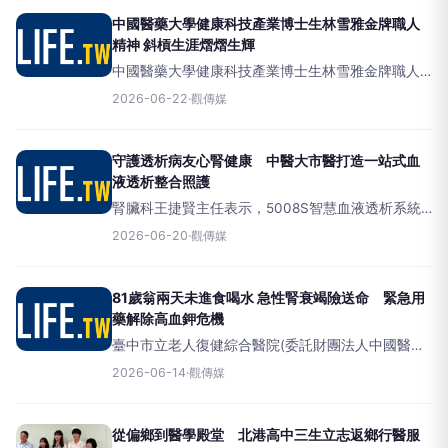
博館必
中國醫藥大學健康科技產業博士生林雪雅金牌職人
精神 斜槓生涯熠熠生輝
中國醫藥大學健康科技產業博士生林雪雅金牌職人
精神，斜槓生涯熠熠生輝。（圖／記者洪佳伶翻
2026-06-22
·
觀傳媒
攝）（觀傳媒雲嘉南新聞）【記者洪佳伶／雲林報
導】從屏東潮州的青澀學徒，到挑戰
守護透析病友心腎健康 中醫大市醫打造一站式血
液透析整合照護
腎臟科王捷賢主任表示，5008S智慧血液透析系統
可有效清除中大型分子毒素，有助改善神經痠麻、
2026-06-20
·
觀傳媒
抽筋、皮膚搔癢及透析後疲倦感。（圖/中醫大市立
醫院提供）（觀傳媒中彰投
81歲翁兩天未進食喝水 急性腎衰竭險送命 緊急用
藥解除高血鉀危機
臺中市立老人復健綜合醫院(委託財團法人中國醫藥
大學興建經營)腎臟內科主任王捷賢為81歲老先生解
2026-06-14
·
觀傳媒
除急性腎衰竭與嚴重高血鉀症險送命危機。（圖/中
醫大市醫提供）（觀傳媒
從偏鄉到醫學殿堂 北港高中三生立志返鄉行醫服