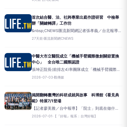
（ROS）生成，也會破壞粒線體功能、降低ATP能量
供應，進一步導致皮膚屏障受損，加速皺紋與老化
形成。近年來，「植物
首次結合醫、法、社跨專業出庭作證研習 中檢舉
辦「關鍵轉譯」工作坊
&nbsp;CNEWS匯流新聞網記者張孝義／台北報導台
中地檢署與中區兒少保護區域醫療整合中心、中國
27天前
·
匯流新聞網CNEWS
醫藥大學兒童醫院、台中市家庭暴力及性侵害防治
中心、社團法人台灣兒少保護促進協會，日前在中
國醫藥大
中醫大市立醫院成立「機械手臂國際微創關節置換
中心」 全台唯二國際認證
張坤正院長(前排左4)率團隊成立「機械手臂國際微
創關節置換中心」，由微創脊椎中心助理副院長張
2026-07-03
·
觀傳媒
建鈞(右5)領軍組成微創關節團隊，成為全台唯二取
得羅莎機械手臂國際教育訓練認證的醫療機
揭開翻轉臺灣的科研成就與故事 科博館《看見典
範》特展7/1登場
【記者廖美雅／台中報導】「院士」到底在做什
麼，其實他們的研究可能天天影響著你我的生活。
2026-07-01
·
【『好報』報系：台灣好報】
由國立自然科學博物館主辦的《看見典範：臺灣科
研創新與成就》特展今（1）日登場至8月30日於科