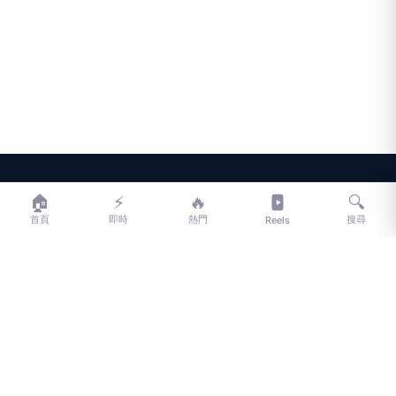
等癲癇症狀送醫急診，沒想到這場演唱會驚魂，開
啟了他長達兩年的求醫之路
LIFE
生活網
🏠
⚡
🔥
🔍
首頁
即時
熱門
搜尋
Reels
LIFE 生活網是台灣領先的生活資訊平台，提供即時新聞、生活、健康、
財經、娛樂等多元內容。
f
L
▶
📷
新聞分類
新聞