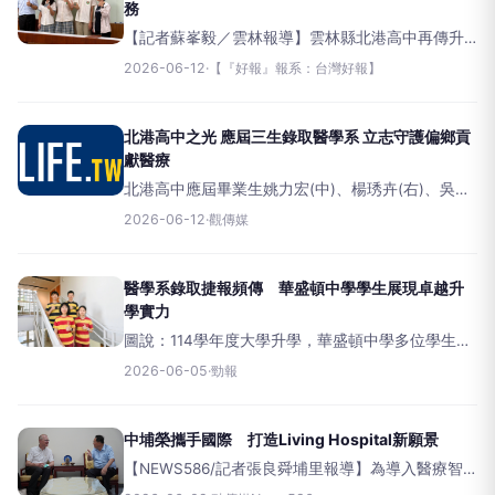
務
【記者蘇峯毅／雲林報導】雲林縣北港高中再傳升
學佳績，應屆畢業生姚力宏、吳宛芯及楊琇卉，參
2026-06-12
·
【『好報』報系：台灣好報】
加衛生福利部醫事人員養成計畫，分別錄取中國醫
藥大學醫學系、高雄醫學大學醫學系及中山醫學大
學醫學系，展
北港高中之光 應屆三生錄取醫學系 立志守護偏鄉貢
獻醫療
北港高中應屆畢業生姚力宏(中)、楊琇卉(右)、吳宛
芯(左)參加衛福部醫事人員養成計畫，分別錄取中國
2026-06-12
·
觀傳媒
醫藥大學醫學系、中山醫學大學醫學系、高雄醫學
大學醫學系。（圖／記者洪佳伶攝）
醫學系錄取捷報頻傳 華盛頓中學學生展現卓越升
學實力
圖說：114學年度大學升學，華盛頓中學多位學生成
功錄取國內頂尖大學醫學系，以優異表現展現紮實
2026-06-05
·
勁報
的學術實力與明確的生涯規劃成果。（華盛頓中學
提供） （記者張亞痕／台中報導）114學年度大學升
學結果陸續揭曉
中埔榮攜手國際 打造Living Hospital新願景
【NEWS586/記者張良舜埔里報導】為導入醫療智
慧建築並深化國際學術影響力，臺中榮民總醫院埔