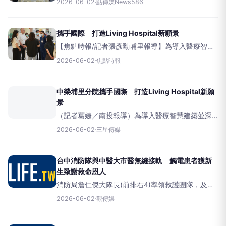
2026-06-02
·
點傳媒News586
里分院日前與南丹麥大學
(UniversityofSouthernDenmark,S
攜手國際 打造Living Hospital新願景
【焦點時報/記者張彥勳埔里報導】為導入醫療智慧
建築並深化國際學術影響力，臺中榮民總醫院埔里
2026-06-02
·
焦點時報
分院日前與南丹麥大學
(UniversityofSouthernDenmark,SDU)Jørgen
中榮埔里分院攜手國際 打造Living Hospital新願
景
（記者葛婕／南投報導）為導入醫療智慧建築並深
化國際學術影響力，臺中榮民總醫院埔里分院日前
2026-06-02
·
三星傳媒
與南丹麥大學J&oslash;rgensen教授領導的能源資
訊研究中心團隊及中國醫藥大學進行學術交流會議
及參訪
台中消防隊與中醫大市醫無縫接軌 觸電患者獲新
生致謝救命恩人
消防局詹仁傑大隊長(前排右4)率領救護團隊，及中
醫大市醫醫療副院長李建智(前排左4)、急診主任施
2026-06-02
·
觀傳媒
宏謀醫師(前排左2)共同出席，與康復患者及家屬合
影。（圖/記者廖妙茜拍攝）