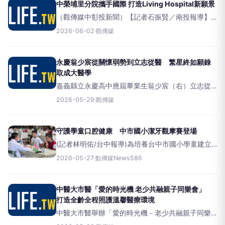
中榮埔里分院攜手國際 打造Living Hospital新願景
（觀傳媒中彰投新聞）【記者石振賢／南投報導】
為導入醫療智慧建築並深化國際學術影響力，臺中
2026-06-02
·
觀傳媒
榮民總醫院埔里分院日前與南丹麥大學
(UniversityofSouthernDenmark
永慶翁少宸從關懷弱勢到立志從醫 繁星終如願錄
取成大醫學
嘉義縣立永慶高中應屆畢業生翁少宸（右）立志從
醫關懷弱勢，終於如願錄取國立「成功大學醫學
2026-05-29
·
觀傳媒
系」，成為永慶首位透過繁星推薦錄取醫學系的學
生；郭春松校長（左）勉勵帶著永慶高中培養出的
堅持
守護學童口腔健康 中市國小潔牙觀摩賽登場
(記者林明佑/台中報導)為培養台中市國小學童建立
正確口腔保健衛生觀念，台中市政府教育局今(27)日
2026-05-27
·
點傳媒News586
與大台中牙醫師公會於泰安國小辦理「潔牙觀摩
賽」，教育局專門委員劉姵君代表局長蔣偉民出席
中醫大市醫「愛的時光機 老少共融親子同樂會」
打造全齡全程照護溫馨醫療環境
中醫大市醫舉辦「愛的時光機－老少共融親子同樂
會」，透過小農市集、音樂演奏與衛教互動，打造