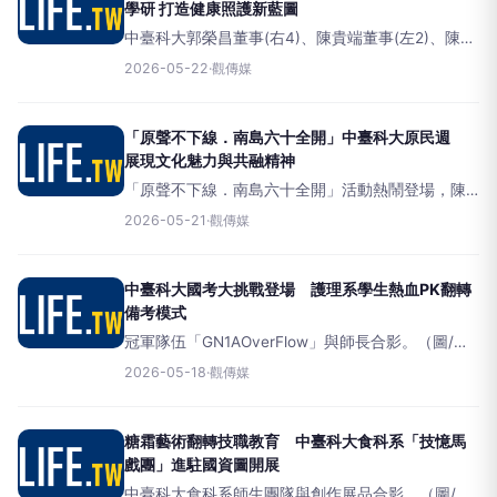
學研 打造健康照護新藍圖
中臺科大郭榮昌董事(右4)、陳貴端董事(左2)、陳錦
杏校長(左8)與各產官學研代表與主講嘉賓合影。
2026-05-22
·
觀傳媒
（圖/記者廖妙茜拍攝）（觀傳媒中彰投新聞）【記
者廖妙茜/台中報導
「原聲不下線．南島六十全開」中臺科大原民週
展現文化魅力與共融精神
「原聲不下線．南島六十全開」活動熱鬧登場，陳
錦杏校長、吳世經副校長、林政勳學務長與學生合
2026-05-21
·
觀傳媒
照。（圖/記者廖妙茜翻攝）（觀傳媒中彰投新聞）
【記者廖妙茜/台中報導】中臺
中臺科大國考大挑戰登場 護理系學生熱血PK翻轉
備考模式
冠軍隊伍「GN1AOverFlow」與師長合影。（圖/記
者廖妙茜翻攝）（觀傳媒中彰投新聞）【記者廖妙
2026-05-18
·
觀傳媒
茜/台中報導】面對全球醫療環境的快速變遷與護理
人力的迫切需求
糖霜藝術翻轉技職教育 中臺科大食科系「技憶馬
戲團」進駐國資圖開展
中臺科大食科系師生團隊與創作展品合影。（圖/記