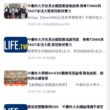
中臺科大牙技系全國競賽捷報頻傳 勇奪TOMA與
TADT多項大獎展現教研實力
&nbsp;【News586/記者黃秀卿報導】中臺科技大學
牙體技術暨材料系師生團隊出戰2026年「台灣口腔
2026-05-26
·
點傳媒News586
醫學會（TOMA）」及「社團法人中華民國牙體技術
學會（TADT）」兩大全
中臺科大牙技系全國競賽成績亮眼 勇奪TOMA與
TADT多項大獎 展現教研實力
獲獎學生與陳錦杏校長(左3)、吳世經副校長(右2)及
牙技系江亭儀副主任(右1)合影。（圖/記者廖妙茜翻
2026-05-25
·
觀傳媒
攝）（觀傳媒中彰投新聞）【記者廖妙茜/台中報
導】中臺科技大學
中臺科大舉辦AI×ESG醫療長照論壇 聚焦創新、韌
性與永續發展
【威傳媒記者陳惠玲報導】 中臺科技大學今
（22）日上午於勤學樓B1國際廳舉辦
2026-05-22
·
威傳媒
「2026AI×ESG醫療長照：創新、韌性與永續論
壇」，邀集醫療長照產官學研界近百位代表與會，
聚焦智慧醫療
聚焦智慧醫療與ESG 中臺科大永續論壇攜手產官