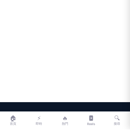
LIFE
生活網
🏠
⚡
🔥
🔍
首頁
即時
熱門
搜尋
Reels
LIFE 生活網是台灣領先的生活資訊平台，提供即時新聞、生活、健康、