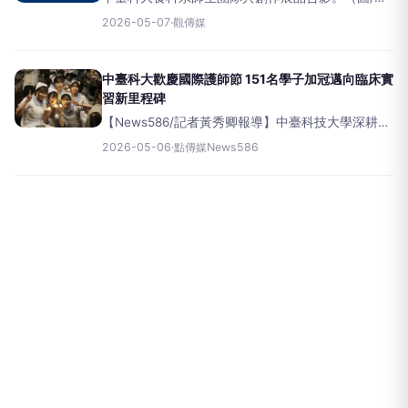
者廖妙茜翻攝）（觀傳媒中彰投新聞）【記者廖妙
2026-05-07
·
觀傳媒
茜/台中報導】隨著技職教育逐漸成為推動國家創新
產業的關鍵引擎，跨領域的實
中臺科大歡慶國際護師節 151名學子加冠邁向臨床實
習新里程碑
【News586/記者黃秀卿報導】中臺科技大學深耕中
臺灣醫護教育近六十年，充分展現學校在培育護理
2026-05-06
·
點傳媒News586
與健康照護菁英人才的努力與定位。為慶祝即將到
來的國際護師節，並建立護理科系學生進入