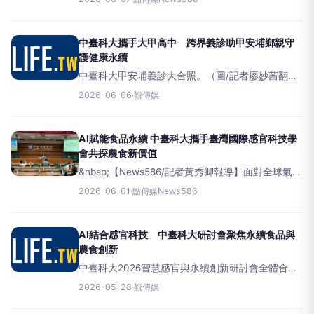
立大甲高中、臺中市大甲區公所及大甲區各里辦公
室，日前於大甲高中表演藝術館舉辦
中臺科大攜手大甲高中 跨界義診助甲安埔鄉親守
護健康永續
中臺科大甲安埔義診大合照。（圖/記者廖妙茜翻
攝）（觀傳媒中彰投新聞）【記者廖妙茜/台中報
2026-06-06
·
觀傳媒
導】為落實大學社會責任並深化在地連結，中臺科
技大學攜手臺中市立大甲高中、臺
AI賦能食品永續 中臺科大攜手臺灣國際感官科技學
會共探農食新價值
&nbsp;【News586/記者黃秀卿報導】面對全球氣候
變遷與數位轉型浪潮，人工智慧（AI）與永續發展
2026-06-01
·
點傳媒News586
正以前所未有的速度重塑食品產業的創新方向。深
耕中臺灣大健康產業的中臺科技大
AI結合感官科技 中臺科大研討會聚焦永續食品與
農食創新
中臺科大2026智慧感官與永續創新研討會全體合
影。（圖/記者廖妙茜翻攝）（觀傳媒中彰投新聞）
2026-05-28
·
觀傳媒
【記者廖妙茜/台中報導】面對全球氣候變遷與數位
轉型浪潮，人工智慧（AI