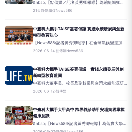
&nbsp;【點傳媒／記者黃秀卿報導】為縮短城鄉教
育資源落差，引導大學豐沛的學術量能走入社區，
21天前
·
點傳媒News586
中臺科技大學食品科技系攜手永續發展及大學社會
責任推動中心，串聯南投縣國姓鄉長流社區發展協
會
中臺科大攜手TAISE簽署倡議 實踐永續發展與創新
轉型教育決心
【News586/記者黃秀卿報導】在全球氣候變遷加
劇、淨零轉型已成為國際社會主流共識的關鍵時
2026-06-14
·
點傳媒News586
刻，高等教育機構正肩負著引領社會邁向永續發展
的重要使命。為具體落實氣候行動並展現共創綠
中臺科大攜手TAISE簽署倡議 實踐永續發展與創
新轉型教育藍圖
中臺科大董事長、校長及副校長與台灣永續能源研
究基金會董事長、資深顧問及經理合影。（圖/記者
2026-06-12
·
觀傳媒
廖妙茜拍攝）（觀傳媒中彰投新聞）【記者廖妙茜/
台中報導】在全球氣候變遷加
中臺科大攜手大甲高中 跨界義診助甲安埔鄉親掌握
健康意識
&nbsp;【News586/記者黃秀卿報導】為落實大學社
會責任並深化在地連結，中臺科技大學攜手臺中市
2026-06-07
·
點傳媒News586