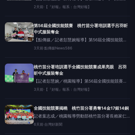
勞動力發展署桃竹苗分署規劃「2026暑期遊程
2天前
·
【『好報』報系：台灣好報】
SummerTour」，集結8家民間團體、共11條在地深
度遊程，邀請親子家庭、安親補習班、企業團體
第56屆全國技能競賽 桃竹苗分署培訓選手呂羽昕
中式服裝奪金
【點傳媒／記者彭慧婉報導】第56屆全國技能競賽
於8月2日圓滿落幕，勞動部勞動力發展署桃竹苗分
3天前
·
點傳媒News586
署在52項職類競賽，勇奪14金、17銀、14銅、22優
勝、25佳作，充分展現桃竹苗分署長期投入技能培
育
桃竹苗分署培訓選手全國技能競賽成果亮眼 呂羽
昕中式服裝奪金
【記者彭慧婉／桃園報導】第56屆全國技能競賽於8
月2日圓滿落幕，勞動部勞動力發展署桃竹苗分署在
3天前
·
【『好報』報系：台灣好報】
52項職類競賽，勇奪14金、17銀、14銅、22優勝、
25佳作，充分展現桃竹苗分署長期投入技能
全國技能競賽揭曉 桃竹苗分署勇奪14金17銀14銅
記者葉志成／桃園報導勞動部桃竹苗分署長賴家仁
與培訓選手於頒獎典禮合影。第56屆全國技能競賽
6天前
·
台灣好新聞
於8月2日圓滿落幕，勞動部勞動力發展署桃竹苗分