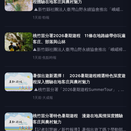
程體驗在地客庄與農村魅力
▲新竹縣社團法人臺灣山野永續協會推出「峨嵋茶
金之鄉的越嶺凝望-六寮古道」帶領遊客走進台灣茶
1天前
·
勁報
山歷史與風土記憶。（圖／桃竹苗分署提供) 【勁報
記者羅蔚舟/桃竹苗報導】酷暑來臨，暑假出遊行程
安排好了嗎？勞
桃竹苗分署2026暑期遊程 11條在地路線帶你玩遍
客庄、部落與山林
▲新竹縣社團法人臺灣山野永續協會推出「峨嵋樟
之細路-賴和之路」帶領遊客透過走讀的方式，重新
1天前
·
焦點時報
閱讀古道與山林記憶。（圖／桃竹苗分署提供)【焦
點時報/記者羅蔚舟報導】酷暑來臨，暑假出遊行程
安排好了嗎？勞
暑假出遊新選擇！ 2026暑期遊程精選特色深度遊
程深入體驗在地客庄與農村魅力
▲桃竹苗分署「2026暑期遊程SummerTour」，集
結8家民間團體、共11條在地深度遊程，讓民眾用一
1天前
·
大成報
趟有溫度的旅行支持在地產業與就業永續。（圖／
桃竹苗分署提供) 【大成報記者羅林/桃竹苗報導】
桃竹苗分署特色暑期遊程 漫遊在地風情深度體驗
客庄與農村魅力
【記者彭慧婉／新竹報導】暑假出遊了嗎？勞動部