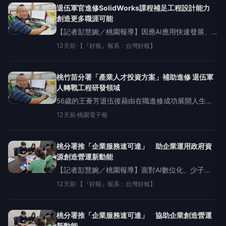
域人
退伍軍官進修SolidWorks課程補足工程設計能力
創造更多職涯可能
【記者彭慧婉／桃園報導】因應AI應用快速發展、
數位轉型及淨零永續浪潮，企業對跨域人才需求持
12天前
·
【『好報』報系：台灣好報】
續攀升。勞動部勞動力發展署桃竹苗分署今年攜手
近150家優質訓練單位，規劃超過500門產業人才培
桃竹苗分署「產業人才投資方案」補助進修 退伍軍
人轉戰工程研發領域
56歲的王薈芳退伍後藉由在職進修成功展開人生第
二職涯。圖：桃竹苗分署提供因應AI應用快速發
12天前
·
桃園電子報
展、數位轉型及淨零永續浪潮，企業對跨域人才需
求持續攀升。勞動部勞動力發展
桃分署推「企業服務速可達」 助企業運用政府資
源創造營運新動能
【記者彭慧婉／桃園報導】面對AI數位化、少子
化、高齡化及勞動力結構快速轉變，企業普遍面臨
12天前
·
【『好報』報系：台灣好報】
招募不易、留才困難及技術轉型及傳承等挑戰。為
協助企業因應人力資源問題，勞動部勞動力發展署
桃竹苗分署積
桃分署推「企業服務速可達」 協助企業創造營運
新動能