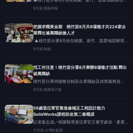
▲桃竹苗分署8月份在桃園、新竹、苗栗地區辦理8
場徵才活動，歡迎有求職需求的民眾踴躍參與。
8天前
·
焦點時報
（示意圖／桃竹苗分署提供）【焦點時報/記者羅蔚
舟報導】八月是青年學子完成學業、投身職場的重
要時節，勞動部勞動
把握求職黃金期 桃竹苗8月共8場徵才共224家企
業釋出逾萬職缺搶人才
▲桃竹苗分署8月份在桃園、新竹、苗栗地區辦理8
場徵才活動，歡迎有求職需求的民眾踴躍參與。
8天前
·
勁報
（示意圖／桃竹苗分署提供） 【勁報記者羅蔚舟/桃
竹苗報導】八月是青年學子完成學業、投身職場的
重要時節，勞動部勞
找工作注意！桃竹苗分署8月舉辦8場徵才活動 釋出
破萬職缺
桃竹苗分署持續整合轄區企業職缺及就業服務資
源，透過多元徵才活動，提供求職者與企業面對面
9天前
·
桃園電子報
洽談的機會。圖：桃竹苗分署提供8月是青年學子完
成學業、投身職場的重要時節，勞
56歲退伍軍官靠進修補足工程設計能力
SolidWorks課程助攻第二春職涯
記者葉志成／桃園報導退伍軍官王薈芳參加「產業
人才投資方案」在職進修SolidWorks，助攻第二春
11天前
·
台灣好新聞