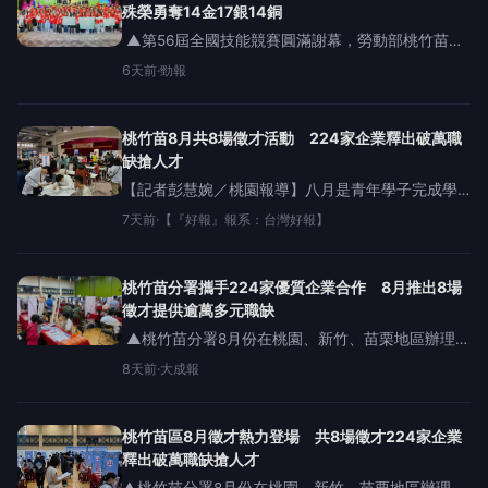
殊榮勇奪14金17銀14銅
▲第56屆全國技能競賽圓滿謝幕，勞動部桃竹苗分
署長賴家仁(中)與培訓選手於頒獎典禮合影。(圖／
6天前
·
勁報
桃竹苗分署提供)【勁報記者羅蔚舟/桃竹苗報導】第
56屆全國技能競賽於8月2日圓滿落幕，勞動部勞動
力發展署
桃竹苗8月共8場徵才活動 224家企業釋出破萬職
缺搶人才
【記者彭慧婉／桃園報導】八月是青年學子完成學
業、投身職場的重要時節，勞動部勞動力發展署桃
7天前
·
【『好報』報系：台灣好報】
竹苗分署將於8月在桃園、新竹及苗栗地區舉辦共8
場徵才活動，邀請224家優質企業提供上萬個工作職
缺，涵
桃竹苗分署攜手224家優質企業合作 8月推出8場
徵才提供逾萬多元職缺
▲桃竹苗分署8月份在桃園、新竹、苗栗地區辦理8
場徵才活動，歡迎有求職需求的民眾踴躍參與。
8天前
·
大成報
（示意圖／桃竹苗分署提供） 【大成報記者羅林/桃
竹苗報導】八月是青年學子完成學業、投身職場的
重要時節，勞動部勞
桃竹苗區8月徵才熱力登場 共8場徵才224家企業
釋出破萬職缺搶人才