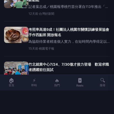
記者葉志成／桃園報導桃竹苗分署自113年推出「企
業服務速可達」措施以來，已有7000家次廠商受
12天前
·
台灣好新聞
惠。面對AI數位化、少子化、高齡化及勞動力結構
快速轉變，企業普遍面臨招募不易、留才困難及技
術轉型及傳承等
考照率高達9成！社團法人桃園市關懷訓練發展協會
手作西點班 開放報名
為協助待業者精進個人實力，在短時間內學得足以
立足職場的一技之長，並順利投入高需求就業市
15天前
·
桃園電子報
場、開創全新職涯契機，勞動部勞動力發展署桃竹
苗分署委託社團法人桃園市關懷訓練發展協會，辦
理115年
竹北就業中心7/24、7/30徵才接力登場 歡迎求職
者踴躍前往面試
【記者彭慧婉／新竹報導】勞動部勞動力發展署桃
🏠
⚡
🔥
🔍
竹苗分署於7月24日下午1點30分至4點，在斗崙里
18天前
·
【『好報』報系：台灣好報】
首頁
即時
熱門
搜尋
Reels
集會所(新竹縣竹北市中崙里福興一路51號)舉辦
「2026年新竹地區現場徵才活動」，邀請科技製造
竹北7/24日18家企業釋出逾1400個職缺 湖口15
家廠商7/30提供850個職缺
▲竹北就業中心7/24(五)、7/30(四)舉辦現場徵才