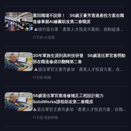
職涯。因應AI應用快速發展、數位轉型及淨零永續
浪潮，企業對跨域人才需求持續攀升。勞動部勞動
力發展署桃
重回職場不設限！ 56歲王薈芳透過產投方案在職
進修掌握AI繪圖助攻第二春職涯
▲桃竹苗分署「產業人才投資方案的」規劃超過
500門課程，鼓勵勞工持續學習在職進修，提升競爭
11天前
·
大成報
力。（圖／桃竹苗分署提供） 【大成報記者羅林/桃
園報導】因應AI應用快速發展、數位轉型及淨零永
續浪潮，企業對
30年軍旅生涯到高科技研發 56歲退伍軍官靠勞動
部在職進修成功翻轉第二春
▲退伍軍官王薈芳參加「產業人才投資方案」在職
進修SolidWorks，助攻第二春職涯。（圖／桃竹苗
11天前
·
勁報
分署提供） 【勁報記者羅蔚舟/桃園報導】因應AI應
用快速發展、數位轉型及淨零永續浪潮，企業對跨
域人
56歲退伍軍官靠進修補足工程設計能力
SolidWorks課程助攻第二春職涯
▲退伍軍官王薈芳參加「產業人才投資方案」在職
進修SolidWorks，助攻第二春職涯。（圖／桃竹苗
11天前
·
焦點時報
分署提供）【焦點時報/記者羅蔚舟報導】因應AI應
用快速發展、數位轉型及淨零永續浪潮，企業對跨