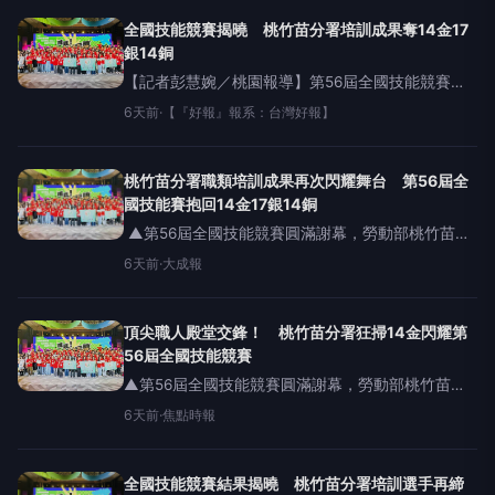
署共派出171名培訓選手，參與52項職類競賽，勇奪
14金、17銀
全國技能競賽揭曉 桃竹苗分署培訓成果奪14金17
銀14銅
【記者彭慧婉／桃園報導】第56屆全國技能競賽於8
月2日圓滿落幕，勞動部勞動力發展署桃竹苗分署共
6天前
·
【『好報』報系：台灣好報】
派出171名培訓選手，參與52項職類競賽，勇奪14
金、17銀、14銅，充分展現桃竹苗分署長期投
桃竹苗分署職類培訓成果再次閃耀舞台 第56屆全
國技能賽抱回14金17銀14銅
▲第56屆全國技能競賽圓滿謝幕，勞動部桃竹苗分
署長賴家仁(中)與培訓選手於頒獎典禮合影。(圖／
6天前
·
大成報
桃竹苗分署提供) 【大成報記者羅林/桃園報導】第
56屆全國技能競賽於8月2日圓滿落幕，勞動部勞動
力發展署
頂尖職人殿堂交鋒！ 桃竹苗分署狂掃14金閃耀第
56屆全國技能競賽
▲第56屆全國技能競賽圓滿謝幕，勞動部桃竹苗分
署長賴家仁(中)與培訓選手於頒獎典禮合影。(圖／
6天前
·
焦點時報
桃竹苗分署提供)【焦點時報/記者羅蔚舟報導】第56
屆全國技能競賽於8月2日圓滿落幕，勞動部勞動力
發展署
全國技能競賽結果揭曉 桃竹苗分署培訓選手再締