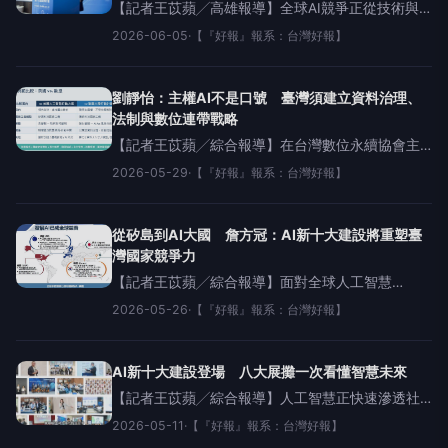
【記者王苡蘋╱高雄報導】全球AI競爭正從技術與
產業競賽，升高為攸關國家實力的戰略布局。臺灣
2026-06-05
·
【『好報』報系：台灣好報】
如何在既有半導體優勢之上，進一步強化AI應用、
關鍵技術、算力基礎與人才培育，已成為下一階段
產業
劉靜怡：主權AI不是口號 臺灣須建立資料治理、
法制與數位連帶戰略
【記者王苡蘋╱綜合報導】在台灣數位永續協會主
辦的「臺灣AI新十大建設」研討會中，國立臺灣大
2026-05-29
·
【『好報』報系：台灣好報】
學國家發展研究所特聘教授、中央研究院法律研究
所合聘研究員暨TaiwanAICoE副總召集人
從矽島到AI大國 詹方冠：AI新十大建設將重塑臺
灣國家競爭力
【記者王苡蘋╱綜合報導】面對全球人工智慧
（AI）競爭加速升溫，世界主要國家皆已將AI提升至
2026-05-26
·
【『好報』報系：台灣好報】
國家戰略層級。於台灣數位永續協會主辦之「臺灣
AI新十大建設」研討會中，國家發展委員會副主任
委員詹方
AI新十大建設登場 八大展攤一次看懂智慧未來
【記者王苡蘋╱綜合報導】人工智慧正快速滲透社
會運作基礎，成為支撐國家韌性的核心引擎。由台
2026-05-11
·
【『好報』報系：台灣好報】
灣數位永續協會主辦的「臺灣AI新十大建設」研討