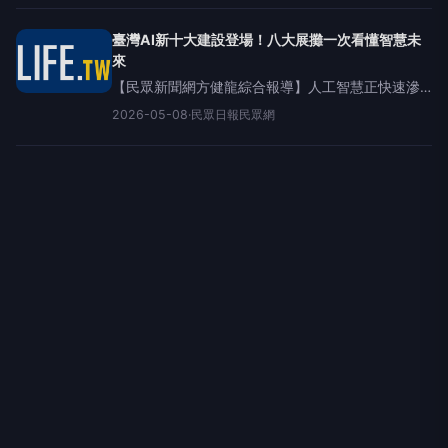
會於5月4日登場，匯聚產官學研領袖共議國力布
局，並以互
臺灣AI新十大建設登場！八大展攤一次看懂智慧未
來
【民眾新聞網方健龍綜合報導】人工智慧正快速滲
透社會運作基礎，成為支撐國家韌性的核心引擎。
2026-05-08
·
民眾日報民眾網
由台灣數位永續協會主辦的「臺灣AI新十大建設」
研討會於5月4日登場，匯聚產官學研領袖共議國力
布局，並以互