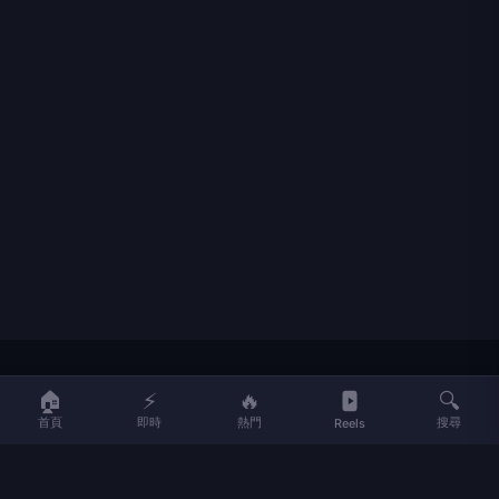
LIFE
生活網
🏠
⚡
🔥
🔍
首頁
即時
熱門
搜尋
Reels
LIFE 生活網是台灣領先的生活資訊平台，提供即時新聞、生活、健康、
財經、娛樂等多元內容。