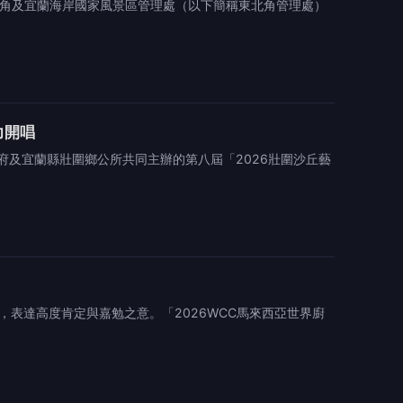
北角及宜蘭海岸國家風景區管理處（以下簡稱東北角管理處）
力開唱
及宜蘭縣壯圍鄉公所共同主辦的第八屆「2026壯圍沙丘藝
表達高度肯定與嘉勉之意。「2026WCC馬來西亞世界廚