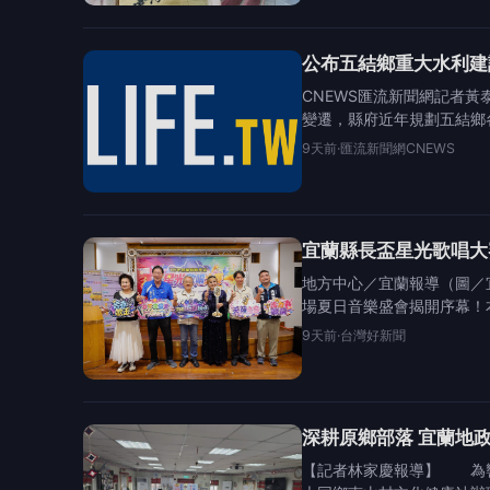
公布五結鄉重大水利建
CNEWS匯流新聞網記者
變遷，縣府近年規劃五結鄉
9天前
·
匯流新聞網CNEWS
宜蘭縣長盃星光歌唱大
地方中心／宜蘭報導（圖／
場夏日音樂盛會揭開序幕！本
9天前
·
台灣好新聞
深耕原鄉部落 宜蘭地
【記者林家慶報導】 為響