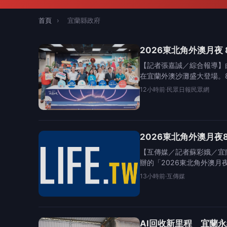
首頁
›
宜蘭縣政府
2026東北角外澳月夜
【記者張嘉誠／綜合報導】由
在宜蘭外澳沙灘盛大登場。
12小時前
·
民眾日報民眾網
2026東北角外澳月夜
【互傳媒／記者蘇彩娥／宜
辦的「2026東北角外澳月
13小時前
·
互傳媒
AI回收新里程 宜蘭