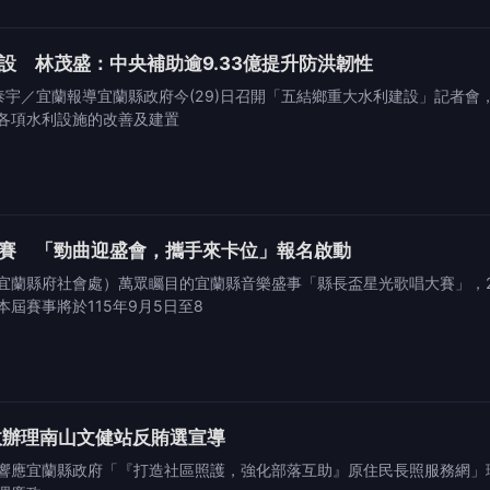
設 林茂盛：中央補助逾9.33億提升防洪韌性
黃泰宇／宜蘭報導宜蘭縣政府今(29)日召開「五結鄉重大水利建設」記者
各項水利設施的改善及建置
賽 「勁曲迎盛會，攜手來卡位」報名啟動
宜蘭縣府社會處）萬眾矚目的宜蘭縣音樂盛事「縣長盃星光歌唱大賽」，
屆賽事將於115年9月5日至8
政辦理南山文健站反賄選宣導
應宜蘭縣政府「『打造社區照護，強化部落互助』原住民長照服務網」理