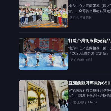
地方中心／宜蘭報導（圖／
會」。全縣首台示範點選定
1天前
·
台灣好新聞
打造台灣衝浪觀光新品牌
地方中心／宜蘭報導（圖／
「2026宜蘭外澳‧罟浪祭
3天前
·
台灣好新聞
宜蘭前縣府專員詐65
宜蘭縣政府前專員許智信任職
員利用職務上機會詐取財物
6天前
·
上報Up Media