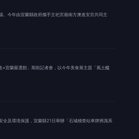
登場。今年由宜蘭縣政府攜手主祀宮廟南方澳進安宮共同主
直送×宜蘭嚴選館」期前記者會，以今年美食展主題「風土醞
安全及環境保護，宜蘭縣21日舉辦「石城稽查站車牌辨識系