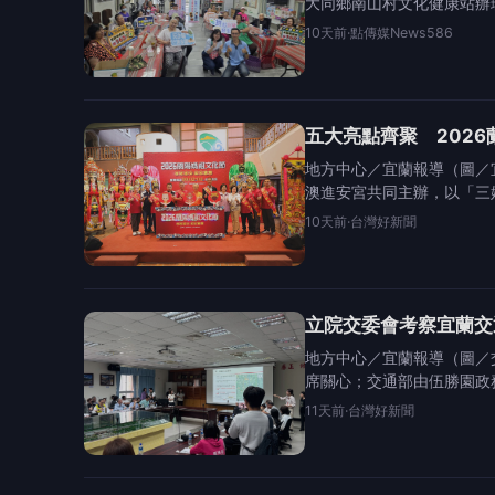
大同鄉南山村文化健康站辦
10天前
·
點傳媒News586
五大亮點齊聚 2026蘭
地方中心／宜蘭報導（圖／
澳進安宮共同主辦，以「三
10天前
·
台灣好新聞
立院交委會考察宜蘭交
地方中心／宜蘭報導（圖／
席關心；交通部由伍勝園政
11天前
·
台灣好新聞