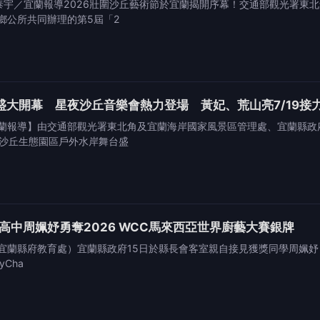
黃泰宇／宜蘭報導2026壯圍沙丘藝術節於宜蘭揭開序幕！交通部觀光署東
鄉公所共同辦理的第5屆「2
節盛大開幕 星夜沙丘音樂會熱力登場 黃妃、荒山亮7/19接
蘭報導】由交通部觀光署東北角及宜蘭海岸國家風景區管理處、宜蘭縣政府
圍沙丘生態園區戶外水岸舞台盛
高中周姵妤勇奪2026 WCC馬來西亞世界廚藝大賽銀牌
宜蘭縣府教育處）宜蘭縣政府15日於縣長會客室親自接見獲獎同學周姵妤，
yCha