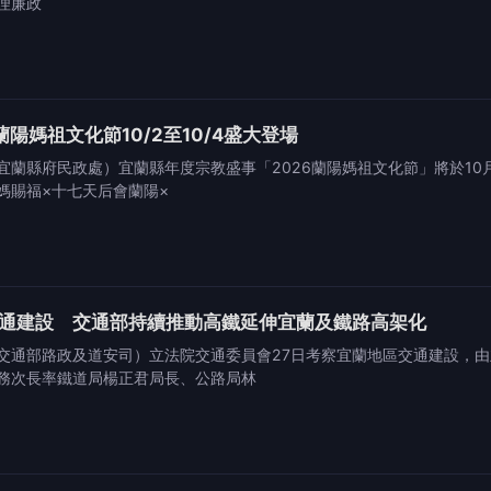
理廉政
陽媽祖文化節10/2至10/4盛大登場
宜蘭縣府民政處）宜蘭縣年度宗教盛事「2026蘭陽媽祖文化節」將於10
媽賜福×十七天后會蘭陽×
通建設 交通部持續推動高鐵延伸宜蘭及鐵路高架化
交通部路政及道安司）立法院交通委員會27日考察宜蘭地區交通建設，
務次長率鐵道局楊正君局長、公路局林