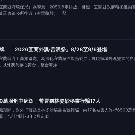
宜蘭縣府環保局）為響應「2050淨零排放」目標，宜蘭縣政府積極推動智
於羅東鎮公所後方（中華路段），鄰
 「2026宜蘭外澳‧罟浪祭」8/28至9/6登場
宜蘭縣府工商旅遊處）為深化宜蘭海洋觀光發展，展現頭城外澳豐富的自然
」，以外澳為核心舞台，整合海洋
00萬服刑中病逝 曾冒稱林姿妙秘書行騙17人
期間，對外打著縣長林姿妙秘書名號行騙，向17名被害人詐得6500萬元
罪，合計判刑73年2月定讞