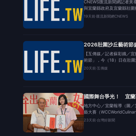
CNEWS匯流新聞網記者
與宜蘭縣政府及宜蘭縣壯圍
19天前
·
匯流新聞網CNEWS
2026壯圍沙丘藝術
【互傳媒／記者蘇彩娥／宜
術節」，今（18）日在壯
20天前
·
互傳媒
國際舞台爭光！ 宜蘭
地方中心／宜蘭報導（圖／
藝大賽（WCCWorldCulinar
23天前
·
台灣好新聞