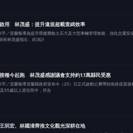
啟用 林茂盛：提升違規超載查緝效率
黃泰宇／宜蘭報導為提升營建賸餘土石方及大型車輛管理效能，強化交通安
縣長林茂盛指出，此項計
接種今起跑 林茂盛感謝議會支持約1.1萬縣民受惠
黃泰宇／宜蘭報導宜蘭縣政府宣布今（20）日正式啟動公費帶狀疱疹疫苗
及55歲以上原住民中，符合
王圳宏、林國漳齊推文化觀光深耕在地