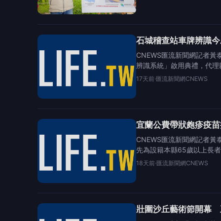
石城稽查站車牌辨識今
CNEWS匯流新聞網記者
辨識系統」啟用典禮，代理
17天前
·
匯流新聞網CNEWS
宜蘭公費帶狀皰疹疫苗
CNEWS匯流新聞網記者
先為設籍本縣65歲以上長者
18天前
·
匯流新聞網CNEWS
壯圍沙丘藝術節開幕 