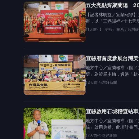
五大亮點齊聚蘭陽 20
【記者林明益／宜蘭報導】
辦，以「三媽賜福×十七天
11天前
·
【『好報』報系：台灣好
宜縣府首度參展台灣美
地方中心／宜蘭報導（圖／
釀」為策展主軸，透過「封
13天前
·
台灣好新聞
宜縣啟用石城稽查站車
地方中心／宜蘭報導（圖／
統」啟用典禮。此項計畫同
17天前
·
台灣好新聞