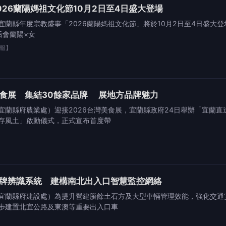
26蘭陽媽祖文化節10月2日至4日盛大登場
宜蘭縣年度宗教盛事「2026蘭陽媽祖文化節」將於10月2日至4日盛大
后會蘭陽×女
報】
食展 集結30餘家品牌 展地方品牌魅力
宜蘭縣府農業處）迎接2026台灣美食展，宜蘭縣政府24日舉辦「宜蘭
存風土」啟動儀式，正式宣布首度帶
牌辨識系統 建構南北出入口智慧監控網絡
宜蘭縣府建設處）為提升營建賸餘土石方及大型車輛管理效能，強化交通
步建置北宜公路及東澳等重要出入口車