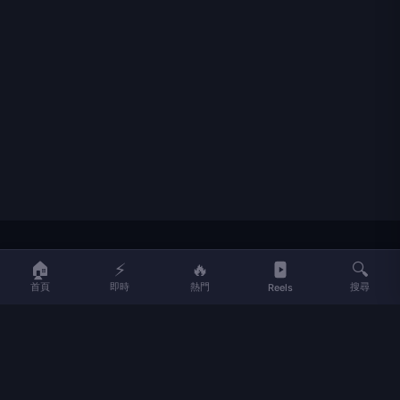
LIFE
生活網
🏠
⚡
🔥
🔍
首頁
即時
熱門
搜尋
Reels
LIFE 生活網是台灣領先的生活資訊平台，提供即時新聞、生活、健康、
財經、娛樂等多元內容。
f
L
▶
📷