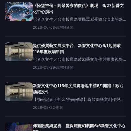
青少年班42位學員圓滿
《怪盜神偷－阿呆警察的復仇》劇場 6/27新營文
化中心演出
記者李文生／台南報導為讓民眾感受舞台演出的魅
力，親子魔術劇場《怪盜神偷－阿呆警察的復
2026-06-08
·
台灣好新聞
仇》，將於6月27日下午2時30分在新營文化中心演
出。新營文化中心表示，透過魔術結合戲劇的演
出，不僅增添舞台趣味，也
提供優質藝文展演平台 新營文化中心6/1起開放
116年度展場申請
記者李文生／台南報導為鼓勵藝文創作與推廣視覺
藝術，並提供多元豐富藝文展演平台，台南市文化
2026-05-29
·
台灣好新聞
局新營文化中心6月1日至6月30日，開放116年度展
覽場地申請。新營文化中心表示，歡迎全國藝術創
作者、藝文團體與
新營文化中心116年度展覽場地申請6/1開跑！歡迎
踴躍投件
【勁報記者于郁金/臺南報導】為鼓勵藝文創作與推
廣視覺藝術，新營文化中心將於115年6月1日至6月
2026-05-22
·
勁報
30日受理116年度展覽場地申請，誠摯邀請全國藝術
創作者、藝文團體與學校單位踴躍投件，共同打造
多元豐富的
傳遞歡笑與驚喜 盛保羅魔幻劇團6/6新營文化中心