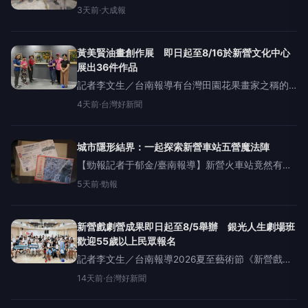
魔法陣！《S-Life溪北語》推廣活動「城市的隱形結
3天前
·
大成報
界—探索新營車站的五營魔法陣」，於近日帶領民
眾走讀新營車站周邊，從歷史、建築與地方信仰出
發，透過空間觀
黃美賢油畫創作展 即日起至8/16於新營文化中心
展出36件作品
記者李文生／台南報導有台灣田園花果畫家之稱的
長榮大學副教授黃美賢，即日起至8月16日於台南市
4天前
·
台灣好新聞
新營文化中心第三畫廊，舉辦《花果逸趣——黃美
賢油畫創作展》。以輕鬆小品為主，展出36件花果
油畫及早期數位影像
城市隱形結界：一起探索新營車站五營魔法陣
【勁報記者于郁金/臺南報導】新營火車站竟然有魔
法陣！《S-Life溪北語》推廣活動「城市的隱形結界
5天前
·
勁報
—探索新營車站的五營魔法陣」，於2日帶領民眾走
讀新營車站周邊，從歷史、建築與地方信仰出發，
透過空間觀察
新營戲劇營成果即日起至8/5舉辦 銀光人生劇場班
歡迎55歲以上民眾報名
記者李文生／台南報導2026夏至藝術節《新營戲劇
營》由深耕影視與舞台表演多年的亮哲擔任總導
14天前
·
台灣好新聞
師，集結李劭婕、張世暘、黃毓棠、黃浩詠、鍾佳
播、夏大寶及李見騰等專業師資共同授課。兒童、