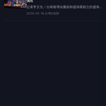
演出
記者李文生／台南報導由魔術師盛保羅創立的盛保
羅魔幻劇團，長年深耕台灣魔術藝術推廣與親子教
2026-05-18
·
台灣好新聞
育領域，2024年起展開全台巡演，獲得熱烈回響。
劇團將於6月6日下午2時30分起，於新營文化中心
演藝廳演出，歡迎