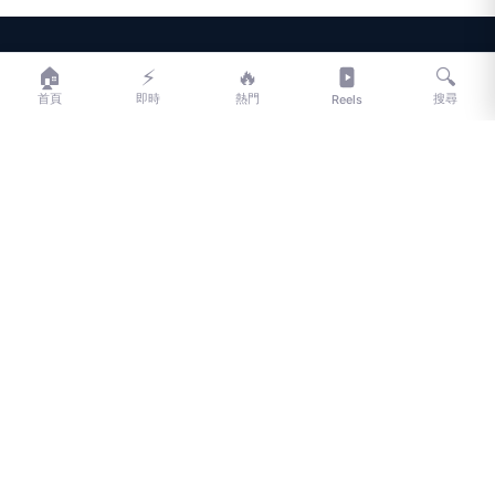
LIFE
生活網
🏠
⚡
🔥
🔍
首頁
即時
熱門
搜尋
Reels
LIFE 生活網是台灣領先的生活資訊平台，提供即時新聞、生活、健康、
財經、娛樂等多元內容。
f
L
▶
📷
新聞分類
新聞
更多內容
生活
地方新聞
健康
關於 LIFE
國際新聞
財經
合作夥伴
星座運勢
消費
關於我們
隱私權政策
服務條款