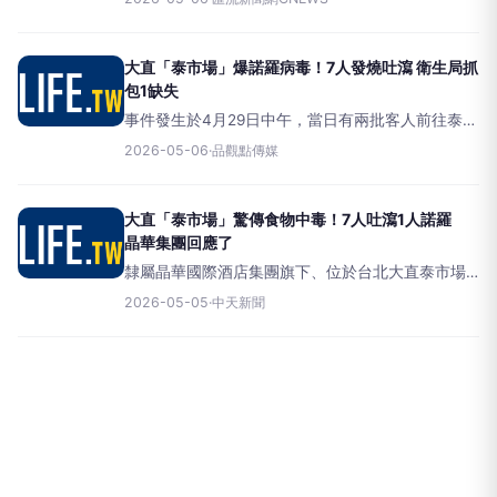
助餐廳「泰市場」傳出有民眾用餐後發燒、又吐又
瀉，甚至有案例經醫師診斷為諾羅病毒感染。台北
市衛生局今（6）
大直「泰市場」爆諾羅病毒！7人發燒吐瀉 衛生局抓
包1缺失
事件發生於4月29日中午，當日有兩批客人前往泰市
場用餐，其中一團公司聚餐共15人。用餐當晚即有2
2026-05-06
·
品觀點傳媒
人出現身體不適症狀，至晚間人數增至6至7人陸續
發病。多數患者於隔日凌晨約5時起出現畏寒、發
燒、上吐
大直「泰市場」驚傳食物中毒！7人吐瀉1人諾羅
晶華集團回應了
隸屬晶華國際酒店集團旗下、位於台北大直泰市場
的泰式自助餐廳，近日傳出疑似食安事件。有民眾
2026-05-05
·
中天新聞
於4月29日用餐後，陸續出現上吐下瀉等腸胃不適症
狀，甚至有人確診感染諾羅病毒，引發外界關注。
台北大直泰市場疑似食