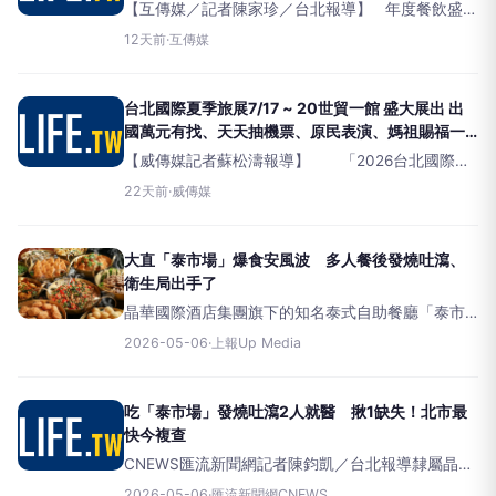
【互傳媒／記者陳家珍／台北報導】 年度餐飲盛事
「台灣美食展」將於7月31日至8月3日在台北世貿一
12天前
·
互傳媒
館登場，主辦單位台灣觀光協會今（27）日搶先宣
布今年美食展橫跨中央到地方、囊括全台14間米其
林
台北國際夏季旅展7/17 ~ 20世貿一館 盛大展出 出
國萬元有找、天天抽機票、原民表演、媽祖賜福一
次呈現
【威傳媒記者蘇松濤報導】 「2026台北國際夏
季旅展」今（7/17）日於世貿一館盛大開幕，開展
22天前
·
威傳媒
首日即吸引大批民眾進場搶優惠，現場人潮滿滿、
買氣暢旺。台北國際夏季旅展開幕儀式
大直「泰市場」爆食安風波 多人餐後發燒吐瀉、
衛生局出手了
晶華國際酒店集團旗下的知名泰式自助餐廳「泰市
場」驚傳疑似集體食物中毒事件，多位民眾反映在
2026-05-06
·
上報Up Media
大直英迪格酒店4樓分店用餐後，接連出現高燒、嘔
吐及腹瀉等症狀，甚至有病患被診斷為諾羅病毒感
染。台北市衛生局接獲通
吃「泰市場」發燒吐瀉2人就醫 揪1缺失！北市最
快今複查
CNEWS匯流新聞網記者陳鈞凱／台北報導隸屬晶華
國際酒店集團旗下的台北大直英迪格酒店內泰式自
2026-05-06
·
匯流新聞網CNEWS