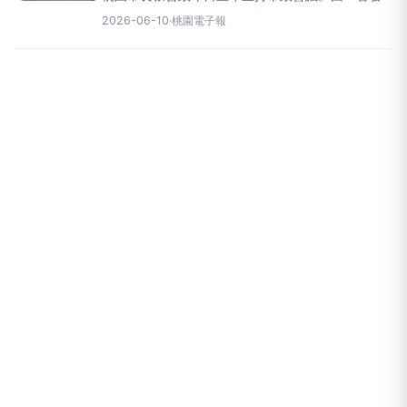
會提供桃園市長張善政今(10)日上午主持市政會議時
2026-06-10
·
桃園電子報
表示，近年氣候變遷影響加劇，台灣高溫發生頻率
明顯增加，為降低民眾中暑