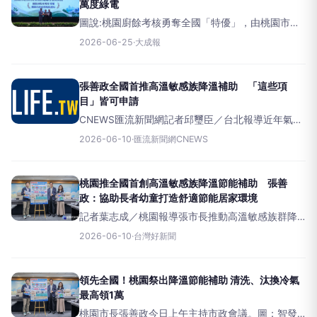
萬度綠電
圖說:桃園廚餘考核勇奪全國「特優」，由桃園市政
府環境保護局呂明錡副局長代表領獎。(圖/環保局提
2026-06-25
·
大成報
供) 【大成報記者袁慧心/桃園報導】面對116年全面
禁用廚餘養豬的轉型關鍵期，桃園市積極因應非洲
豬瘟疫情
張善政全國首推高溫敏感族降溫補助 「這些項
目」皆可申請
CNEWS匯流新聞網記者邱璽臣／台北報導近年氣候
變遷影響加劇，台灣高溫發生頻率明顯增加。桃園
2026-06-10
·
匯流新聞網CNEWS
市長張善政今（10）日主持市政會議時表示，為降
低民眾中暑及熱傷害風險，市府除持續推動戶外高
溫調適措施外，
桃園推全國首創高溫敏感族降溫節能補助 張善
政：協助長者幼童打造舒適節能居家環境
記者葉志成／桃園報導張市長推動高溫敏感族群降
溫節能補助。桃園市長張善政10日上午主持市政會
2026-06-10
·
台灣好新聞
議時表示，近年氣候變遷影響加劇，臺灣高溫發生
頻率明顯增加，為降低民眾中暑及熱傷害風險，市
府除持續推動戶外高
領先全國！桃園祭出降溫節能補助 清洗、汰換冷氣
最高領1萬
桃園市長張善政今日上午主持市政會議。圖：智發