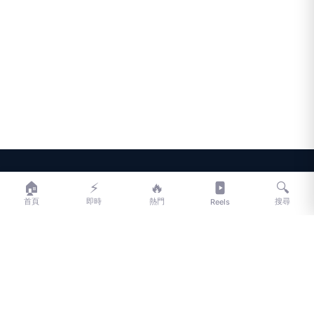
LIFE
生活網
🏠
⚡
🔥
🔍
首頁
即時
熱門
搜尋
Reels
LIFE 生活網是台灣領先的生活資訊平台，提供即時新聞、生活、健康、
財經、娛樂等多元內容。
f
L
▶
📷
新聞分類