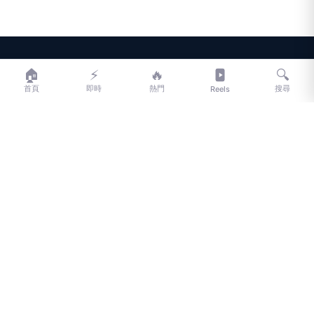
LIFE
生活網
🏠
⚡
🔥
🔍
首頁
即時
熱門
搜尋
Reels
LIFE 生活網是台灣領先的生活資訊平台，提供即時新聞、生活、健康、
財經、娛樂等多元內容。
f
L
▶
📷
新聞分類
新聞
更多內容
生活
地方新聞
健康
關於 LIFE
國際新聞
財經
合作夥伴