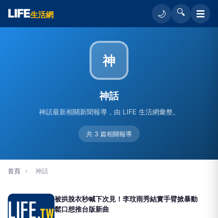
LIFE
🔍
☰
🌙
生活網
神
神話
神話最新相關新聞報導，由 LIFE 生活網彙整。
共 3 篇相關報導
首頁
›
神話
被拱脫衣秒喊下次見！李玟雨秀結實手臂掀暴動
鬆口想推台版新曲