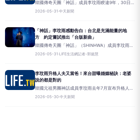
韓國傳奇天團「神話」成員李玟雨睽違9年，30日在
台北舉辦的個人粉絲見面會，現場吸引了大批忠實
2026-05-31
·
中天新聞
歌迷齊聚。寵粉的他更在活動尾聲，向台灣歌迷們
約定，未來有機會會嘗試做「台版新曲」讓大家相
當期待。「神話」成
「神話」李玟雨感動告白：台北是充滿能量的地
方 約定嘗試推出「台版新曲」
韓國傳奇天團「神話」（SHINHWA）成員李玟雨
（M），今（30）日於台北CLAPPERSTUDIO火熱
2026-05-31
·
LIFE生活網記者-郭懿慧
展開
【2026M&rsquo;sNewChapterFanmeetinginTAI
李玟雨升格人夫又當爸！來台甜曝婚姻秘訣：老婆
說的都是對的
韓國元祖男團神話成員李玟雨去年7月宣布升格人夫
後，12月再迎來人生新身份，正式成為新手爸爸。
2026-05-30
·
中天新聞
他睽違9年再度以個人身分來台舉辦
《2026M’sNewChapterFanmeetinginTA