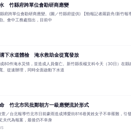
淹水 竹縣府跨單位會勘研商應變
縣府跨單位會勘研商應變。(圖／竹縣府提供) 【勁報記者羅蔚舟/新竹報
勘。會中工務處指出，目前中
溝下水道體檢 淹水救助金從寬發放
造成80件淹水災情，並造成人員傷亡。新竹縣長楊文科今天（30日）在
寬、從速辦理，同時全面啟動下水道
命 竹北市民批鄭朝方一級應變流於形式
李映萱／台北報導竹北市日前豪雨造成博愛街816巷黃姓女子不幸罹難，
丈夫代為報案，最後仍不幸身
WS