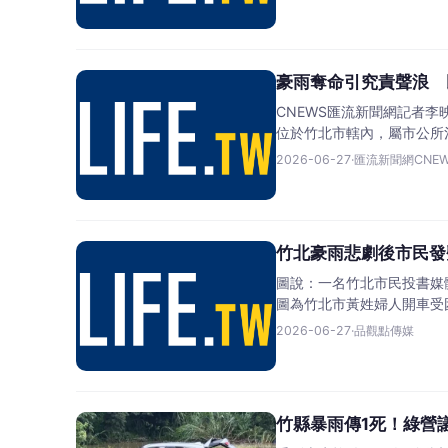
豪雨奪命引究責聲浪 
CNEWS匯流新聞網記者
位於竹北市轄內，屬市公所
2026-06-27
·
匯流新聞網CNE
竹北豪雨悲劇後市民發
圖說：一名竹北市民投書媒
圖為竹北市黃姓婦人開車受
2026-06-27
·
品觀點傳媒
竹縣暴雨傳1死！綠營