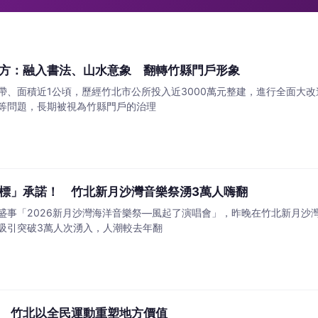
方：融入書法、山水意象 翻轉竹縣門戶形象
帶、面積近1公頃，歷經竹北市公所投入近3000萬元整建，進行全面大
等問題，長期被視為竹縣門戶的治理
標」承諾！ 竹北新月沙灣音樂祭湧3萬人嗨翻
樂盛事「2026新月沙灣海洋音樂祭—風起了演唱會」，昨晚在竹北新月
吸引突破3萬人次湧入，人潮較去年翻
 竹北以全民運動重塑地方價值