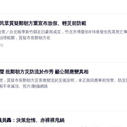
民眾質疑鄭朝方重宣布放假、輕災前防範
李映萱／台北報導新竹縣近日豪雨成災，竹北市博愛街816巷發生民眾死
治理範圍，質疑市長鄭朝方在
WS
聲 批鄭朝方災防流於作秀 籲公開應變真相
體，質疑市長鄭朝方災害應變流於災後說明，未正面回應事前預警、防災
困不幸滅頂。照片/翻攝網路
議員轟：決策怠惰、赤裸裸甩鍋