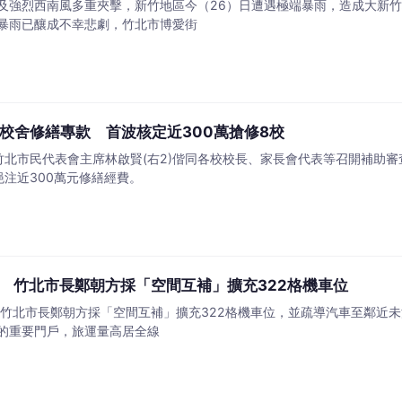
及強烈西南風多重夾擊，新竹地區今（26）日遭遇極端暴雨，造成大新竹
暴雨已釀成不幸悲劇，竹北市博愛街
萬校舍修繕專款 首波核定近300萬搶修8校
竹北市民代表會主席林啟賢(右2)偕同各校校長、家長會代表等召開補助
注近300萬元修繕經費。
 竹北市長鄭朝方採「空間互補」擴充322格機車位
竹北市長鄭朝方採「空間互補」擴充322格機車位，並疏導汽車至鄰近未滿
的重要門戶，旅運量高居全線