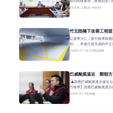
程均同樣重視，絕無刻意刁
26天前
·
上報Up Media
竹北陸橋下改善工程提
記者季大仁／新竹報導因應
程」，串連日前完成的中正
2026-07-10
·
台灣好新聞
巴威颱風逼近 鄭朝方
▲因應巴威颱風逐步接近台
竹報導】因應巴威颱風逐步接
2026-07-09
·
勁報