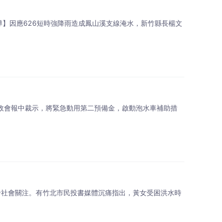
導】因應626短時強降雨造成鳳山溪支線淹水，新竹縣長楊文
縣政會報中裁示，將緊急動用第二預備金，啟動泡水車補助措
引發社會關注。有竹北市民投書媒體沉痛指出，黃女受困洪水時