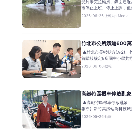
受到米克拉颱風、鋒面逼近
市停止上班、停止上課，但
2026-06-26
·
上報Up Media
竹北市公所續編600
▲竹北市長鄭朝方(左2)、
首階段核定8所國中小學共挹
2026-06-06
·
勁報
高鐵特區機車停放亂象
▲高鐵特區機車停放亂象，
報導】新竹高鐵站為科技城
2026-05-26
·
勁報