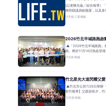
(記者陳光蘊／綜合報導）「
輝與縣議員歐陽霆，以及多
11天前
·
三星傳媒
2026竹北半城路跑
▲「2026竹北半城路跑」
跑」將於11月14日熱血登
11天前
·
勁報
竹北星光大道閃耀父愛
▲竹北市公所7/26日舉辦
新竹報導】父親節前夕，竹北
13天前
·
勁報