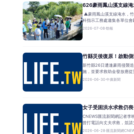
626豪雨鳳山溪支線
▲豪雨鳳山溪支線淹水，竹
科指示工務處邀集各單位會
2026-07-08
·
勁報
竹縣災後復原！啟動側
新竹縣26日遭逢豪雨侵襲
施，並要求救助金發放應從
2026-06-30
·
中廣新聞
女子受困洪水求救仍喪
CNEWS匯流新聞網記者
曾打電話向丈夫求救，並請
2026-06-28
·
匯流新聞網CNE