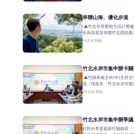
串聯山海、優化步道 
▲竹北市長鄭朝方設計整建
全與品質並串聯竹北西區觀光
19天前
·
勁報
竹北水岸市集申辦卡關
▲竹縣長楊文科(中)主持
場（現改名「竹北水岸市集
25天前
·
勁報
竹北水岸市集申辦爭議
針對外界質疑新竹縣政府「