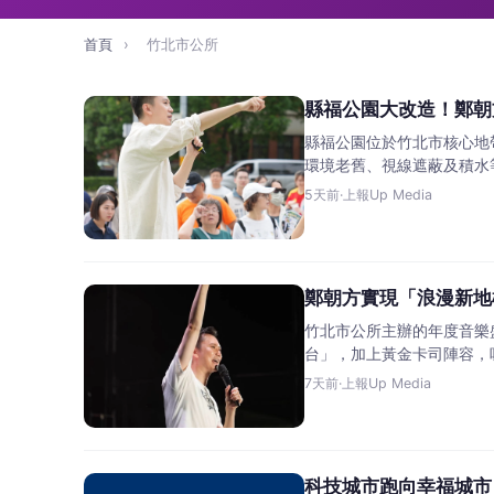
首頁
›
竹北市公所
縣福公園大改造！鄭朝
縣福公園位於竹北市核心地
環境老舊、視線遮蔽及積水
5天前
·
上報Up Media
鄭朝方實現「浪漫新地
​竹北市公所主辦的年度音
台」，加上黃金卡司陣容，
7天前
·
上報Up Media
科技城市跑向幸福城市