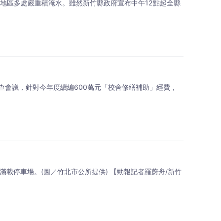
地區多處嚴重積淹水。雖然新竹縣政府宣布中午12點起全縣
審查會議，針對今年度續編600萬元「校舍修繕補助」經費，
載停車場。(圖／竹北市公所提供) 【勁報記者羅蔚舟/新竹